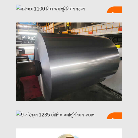
নির্ভরযোগ্য কর্মক্ষমতা.
8021 কোল্ড ফর্মিং অ্যালুমিনিয়াম ফয়েল
উচ্চতর আর্দ্রতার সাথে ফার্মাসিউটিক্যাল ব্লিস্টার প্যাকেজিং অ্যালুমিনিয়াম
ফয়েল আবিষ্কার করুন, অক্সিজেন, এবং হালকা সুরক্ষা. নিরাপদ জন্য
সৌর তাপ সংগ্রাহক জন্য মিরর অ্যালুমিনিয়াম
8021 কোল্ড ফর্মিং অ্যালুমিনিয়াম ফয়েল ফোস্কা প্যাকেজিং দাবি করার
আদর্শ, স্থিতিশীল, এবং কমপ্লায়েন্ট ড্রাগ প্যাকেজিং.
জন্য ডিজাইন করা হয়েছে, অসামান্য আর্দ্রতা প্রতিরোধের প্রদান,
চমৎকার গঠনযোগ্যতা, এবং নির্ভরযোগ্য শেলফ-লাইফ সুরক্ষা.
সৌর তাপ সংগ্রাহক সিস্টেমের জন্য উন্নত মিরর অ্যালুমিনিয়াম আবিষ্কার
করুন — ইঞ্জিনিয়ারড অপটিক্স, লাইটওয়েট স্যান্ডউইচ প্যানেল এবং
পরবর্তী প্রজন্মের সংগ্রাহকদের জন্য প্রতিরক্ষামূলক মাল্টিলেয়ার আবরণ.
মধুচক্রের জন্য ক্রোমেটেড অ্যালুমিনিয়াম ফয়েল
9-মাইক্রন 1235 যৌগিক অ্যালুমিনিয়াম ফয়েল
মধুচক্র তৈরির জন্য সরবরাহকারী-যোগ্য ক্রোমেটেড অ্যালুমিনিয়াম ফয়েল