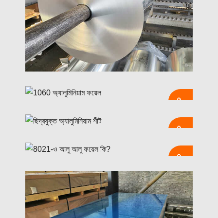
অ্যাপ্লিকেশনগুলিতে. এটি অ্যানোডাইজিংয়ের পিছনে বৈদ্যুতিন রাসায়নিক
প্রক্রিয়া ব্যাখ্যা করে, বিশদ মিশ্রণ নির্বাচন, উত্পাদন পদক্ষেপের রূপরেখা,
এবং অন্যান্য সমাপ্তি কৌশলগুলির সাথে অ্যানোডাইজিং তুলনা করে.
8006 অ্যালুমিনিয়াম ফয়েল
1060 অ্যালুমিনিয়াম ফয়েল
8006 অ্যালুমিনিয়াম ফয়েল উচ্চ শক্তি সরবরাহ করে, চমৎকার
গঠনযোগ্যতা, এবং উচ্চতর জারা প্রতিরোধের, এটি খাদ্য-গ্রেড প্যাকেজিং
অ্যাপ্লিকেশনগুলির জন্য আদর্শ করে তোলা. এটি পরিষ্কার, তেলমুক্ত
ছিদ্রযুক্ত অ্যালুমিনিয়াম শীট
1060 অ্যালুমিনিয়াম ফয়েল একটি উচ্চ-বিশুদ্ধতা অ্যালুমিনিয়াম খাদ
পৃষ্ঠটি আন্তর্জাতিক খাদ্য মানগুলির সাথে সুরক্ষা এবং সম্মতি নিশ্চিত করে.
উপাদান, প্রধানত গঠিত 99.6% অ্যালুমিনিয়াম এবং অল্প পরিমাণে
সিলিকন, লোহা, তামা, ম্যাঙ্গানিজ, দস্তা, ক্রোমিয়াম এবং অন্যান্য
8021-গো গো ফয়েল
ছিদ্রযুক্ত অ্যালুমিনিয়াম শীট হল এক ধরণের ধাতব শীট যা সমস্ত উপাদান
উপাদান.
জুড়ে ছোট গর্ত বা ছিদ্রের প্যাটার্ন দিয়ে তৈরি করা হয়েছে.
8021-ও আলু আলু ফয়েল একটি উচ্চ মানের, নমনীয় প্যাকেজিং উপাদান
যা ব্যতিক্রমী বাধা বৈশিষ্ট্য এবং স্থায়িত্ব প্রদান করে. এর আর্দ্রতা