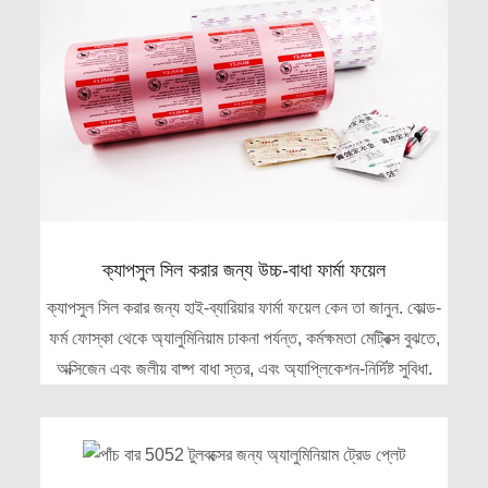
ক্যাপসুল সিল করার জন্য উচ্চ-বাধা ফার্মা ফয়েল
ক্যাপসুল সিল করার জন্য হাই-ব্যারিয়ার ফার্মা ফয়েল কেন তা জানুন. কোল্ড-
ফর্ম ফোস্কা থেকে অ্যালুমিনিয়াম ঢাকনা পর্যন্ত, কর্মক্ষমতা মেট্রিক্স বুঝতে,
অক্সিজেন এবং জলীয় বাষ্প বাধা স্তর, এবং অ্যাপ্লিকেশন-নির্দিষ্ট সুবিধা.