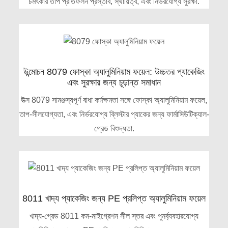
চমৎকার তাপ প্রতিফলন প্রস্তাব, স্থায়িত্ব, এবং নির্ভরযোগ্য সুরক্ষা.
উন্মোচন 8079 ফোস্কা অ্যালুমিনিয়াম ফয়েল: উচ্চতর প্যাকেজিং
এবং সুরক্ষার জন্য চূড়ান্ত সমাধান
উত্স 8079 সামঞ্জস্যপূর্ণ বাধা কর্মক্ষমতা সঙ্গে ফোস্কা অ্যালুমিনিয়াম ফয়েল,
তাপ-সীলযোগ্যতা, এবং নির্ভরযোগ্য ব্লিস্টার প্যাকের জন্য ফার্মাসিউটিক্যাল-
গ্রেড বিশুদ্ধতা.
8011 খাদ্য প্যাকেজিং জন্য PE প্রলিপ্ত অ্যালুমিনিয়াম ফয়েল
খাদ্য-গ্রেড 8011 কম-মাইগ্রেশন সীল স্তর এবং পুনর্ব্যবহারযোগ্য