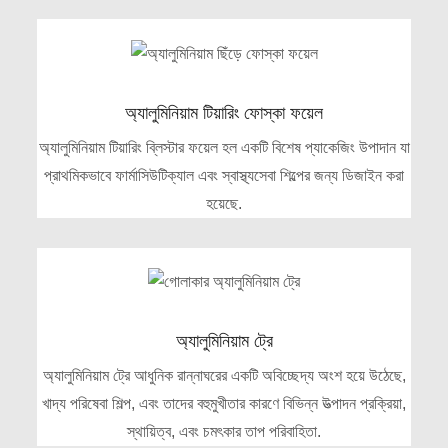
অ্যালুমিনিয়াম টিয়ারিং ফোস্কা ফয়েল
অ্যালুমিনিয়াম টিয়ারিং ব্লিস্টার ফয়েল হল একটি বিশেষ প্যাকেজিং উপাদান যা
প্রাথমিকভাবে ফার্মাসিউটিক্যাল এবং স্বাস্থ্যসেবা শিল্পের জন্য ডিজাইন করা
হয়েছে.
অ্যালুমিনিয়াম ট্রে
অ্যালুমিনিয়াম ট্রে আধুনিক রান্নাঘরের একটি অবিচ্ছেদ্য অংশ হয়ে উঠেছে,
খাদ্য পরিষেবা শিল্প, এবং তাদের বহুমুখীতার কারণে বিভিন্ন উত্পাদন প্রক্রিয়া,
স্থায়িত্ব, এবং চমৎকার তাপ পরিবাহিতা.