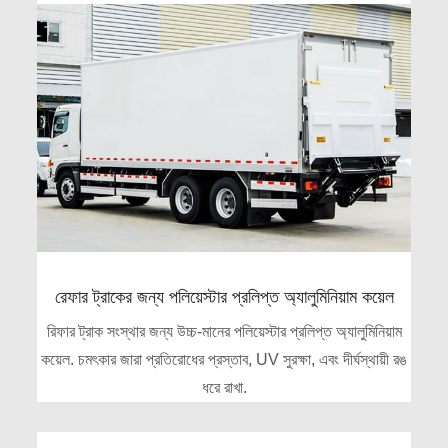
রেফার ট্রাকের জন্য পলিয়েস্টার প্রলিপ্ত অ্যালুমিনিয়াম কয়েল
রিফার ট্রাক সংস্থার জন্য উচ্চ-মানের পলিয়েস্টার প্রলিপ্ত অ্যালুমিনিয়াম
কয়েল. চমৎকার জারা প্রতিরোধের প্রস্তাব, UV সুরক্ষা, এবং দীর্ঘস্থায়ী রঙ
ধরে রাখা.