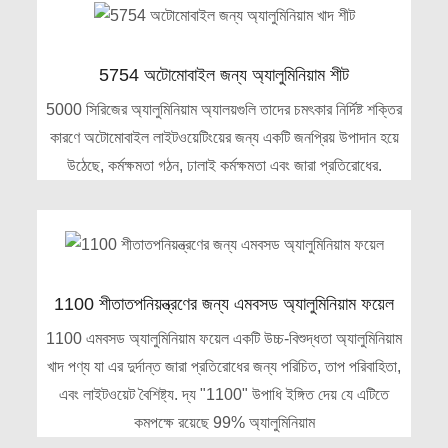
5754 অটোমোবাইল জন্য অ্যালুমিনিয়াম শীট
5000 সিরিজের অ্যালুমিনিয়াম অ্যালয়গুলি তাদের চমৎকার নির্দিষ্ট শক্তির
কারণে অটোমোবাইল লাইটওয়েটিংয়ের জন্য একটি জনপ্রিয় উপাদান হয়ে
উঠেছে, কর্মক্ষমতা গঠন, ঢালাই কর্মক্ষমতা এবং জারা প্রতিরোধের.
1100 শীতাতপনিয়ন্ত্রণের জন্য এমবসড অ্যালুমিনিয়াম ফয়েল
1100 এমবসড অ্যালুমিনিয়াম ফয়েল একটি উচ্চ-বিশুদ্ধতা অ্যালুমিনিয়াম
খাদ পণ্য যা এর দুর্দান্ত জারা প্রতিরোধের জন্য পরিচিত, তাপ পরিবাহিতা,
এবং লাইটওয়েট বৈশিষ্ট্য. দ্য "1100" উপাধি ইঙ্গিত দেয় যে এটিতে
কমপক্ষে রয়েছে 99% অ্যালুমিনিয়াম