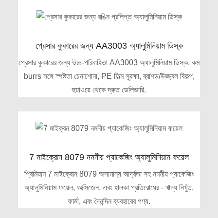
প্রেসার কুকারের জন্য AA3003 অ্যালুমিনিয়াম ডিস্ক
প্রেসার কুকারের জন্য উচ্চ-পরিবাহিতা AA3003 অ্যালুমিনিয়াম ডিস্ক. কম
burrs সঙ্গে স্পষ্টতা চেনাশোনা, PE ফিল্ম সুরক্ষা, ব্রাশড/উজ্জ্বল বিকল্প,
হুয়াওয়ে থেকে দ্রুত ডেলিভারি.
7 মাইক্রোন 8079 নমনীয় প্যাকেজিং অ্যালুমিনিয়াম ফয়েল
প্রিমিয়াম 7 মাইক্রোন 8079 অসামান্য আর্দ্রতা সহ নমনীয় প্যাকেজিং
অ্যালুমিনিয়াম ফয়েল, অক্সিজেন, এবং হালকা প্রতিরোধের - খাদ্য নিখুঁত,
ফার্মা, এবং দৈনন্দিন ব্যবহারের পণ্য.