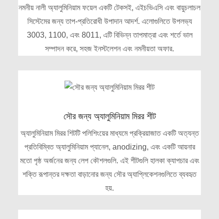
নমনীয় নালী অ্যালুমিনিয়াম ফয়েল একটি টেকসই, এইচভিএসি এবং বায়ুচলাচল
সিস্টেমের জন্য তাপ-প্রতিরোধী উপাদান আদর্শ. এলোগুলিতে উপলভ্য
3003, 1100, এবং 8011, এটি বিভিন্ন তাপমাত্রা এবং শর্তে ভাল
সম্পাদন করে, সহজ ইনস্টলেশন এবং নমনীয়তা অফার.
সৌর জন্য অ্যালুমিনিয়াম মিরর শীট
অ্যালুমিনিয়াম মিরর শিটটি পলিশিংয়ের মাধ্যমে প্রক্রিয়াজাত একটি অত্যন্ত
প্রতিবিম্বিত অ্যালুমিনিয়াম প্যানেল, anodizing, এবং একটি আয়নার
মতো পৃষ্ঠ অর্জনের জন্য লেপ কৌশলগুলি. এই শীটগুলি হালকা ক্যাপচার এবং
শক্তি রূপান্তর দক্ষতা বাড়ানোর জন্য সৌর অ্যাপ্লিকেশনগুলিতে ব্যবহৃত
হয়.