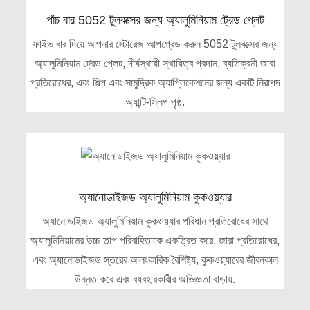
পাঁচ বার 5052 টুলবক্সের জন্য অ্যালুমিনিয়াম ট্রেড প্লেট
ফাইভ বার দিয়ে আপনার স্টোরেজ আপগ্রেড করুন 5052 টুলবক্সের জন্য
অ্যালুমিনিয়াম ট্রেড প্লেট, দীর্ঘস্থায়ী স্থায়িত্ব প্রদান, ব্যতিক্রমী জারা
প্রতিরোধের, এবং শিল্প এবং সামুদ্রিক অ্যাপ্লিকেশনের জন্য একটি নিরাপদ
অ্যান্টি-স্লিপ পৃষ্ঠ.
অ্যানোডাইজড অ্যালুমিনিয়াম কুকওয়্যার
অ্যানোডাইজড অ্যালুমিনিয়াম কুকওয়্যার পরিধান প্রতিরোধের সাথে
অ্যালুমিনিয়ামের উচ্চ তাপ পরিবাহিতাকে একত্রিত করে, জারা প্রতিরোধের,
এবং অ্যানোডাইজড স্তরের আলংকারিক বৈশিষ্ট্য, কুকওয়্যারের জীবনকাল
উন্নত করে এবং ব্যবহারকারীর অভিজ্ঞতা বাড়ায়.