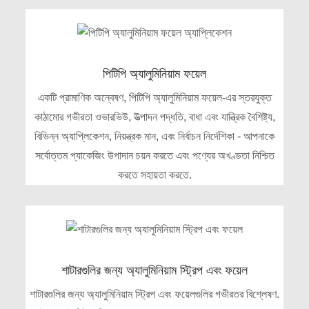
পিটিপি অ্যালুমিনিয়াম ফয়েল
একটি প্রামাণিক অন্বেষণ, পিটিপি অ্যালুমিনিয়াম ফয়েল-এর স্তরযুক্ত
কাঠামোর গভীরতা ওভারভিউ, উত্পাদন পদ্ধতি, বাধা এবং যান্ত্রিক বৈশিষ্ট্য,
বিভিন্ন অ্যাপ্লিকেশন, নিয়ন্ত্রক মান, এবং নির্বাচন নির্দেশিকা - আপনাকে
সর্বোত্তম প্যাকেজিং উপাদান চয়ন করতে এবং পণ্যের অখণ্ডতা নিশ্চিত
করতে সহায়তা করতে.
শাটারগুলির জন্য অ্যালুমিনিয়াম স্ট্রিপ এবং ফয়েল
শাটারগুলির জন্য অ্যালুমিনিয়াম স্ট্রিপ এবং ফয়েলগুলির গভীরতর বিশ্লেষণ.