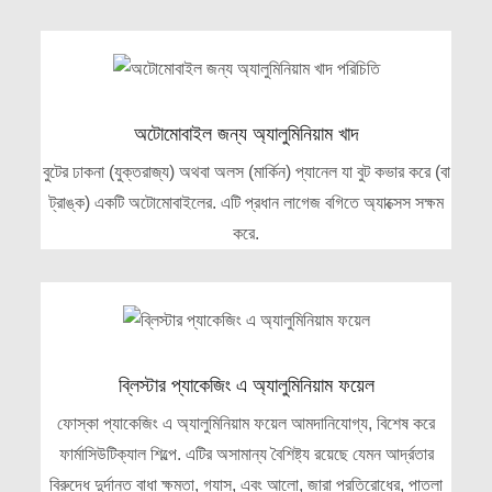
অটোমোবাইল জন্য অ্যালুমিনিয়াম খাদ
বুটের ঢাকনা (যুক্তরাজ্য) অথবা অলস (মার্কিন) প্যানেল যা বুট কভার করে (বা
ট্রাঙ্ক) একটি অটোমোবাইলের. এটি প্রধান লাগেজ বগিতে অ্যাক্সেস সক্ষম
করে.
ব্লিস্টার প্যাকেজিং এ অ্যালুমিনিয়াম ফয়েল
ফোস্কা প্যাকেজিং এ অ্যালুমিনিয়াম ফয়েল আমদানিযোগ্য, বিশেষ করে
ফার্মাসিউটিক্যাল শিল্পে. এটির অসামান্য বৈশিষ্ট্য রয়েছে যেমন আর্দ্রতার
বিরুদ্ধে দুর্দান্ত বাধা ক্ষমতা, গ্যাস, এবং আলো, জারা প্রতিরোধের, পাতলা