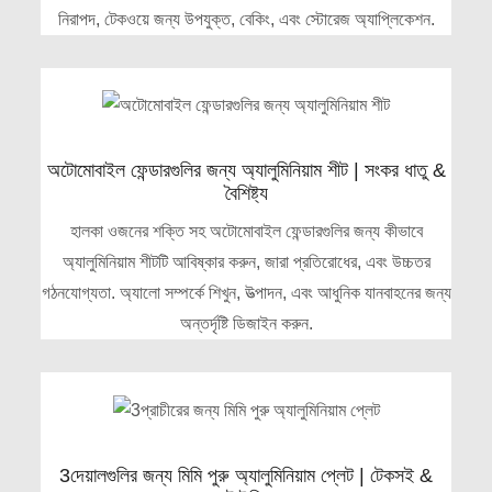
নিরাপদ, টেকওয়ে জন্য উপযুক্ত, বেকিং, এবং স্টোরেজ অ্যাপ্লিকেশন.
অটোমোবাইল ফেন্ডারগুলির জন্য অ্যালুমিনিয়াম শীট | সংকর ধাতু &
বৈশিষ্ট্য
হালকা ওজনের শক্তি সহ অটোমোবাইল ফেন্ডারগুলির জন্য কীভাবে
অ্যালুমিনিয়াম শীটটি আবিষ্কার করুন, জারা প্রতিরোধের, এবং উচ্চতর
গঠনযোগ্যতা. অ্যালো সম্পর্কে শিখুন, উত্পাদন, এবং আধুনিক যানবাহনের জন্য
অন্তর্দৃষ্টি ডিজাইন করুন.
3দেয়ালগুলির জন্য মিমি পুরু অ্যালুমিনিয়াম প্লেট | টেকসই &