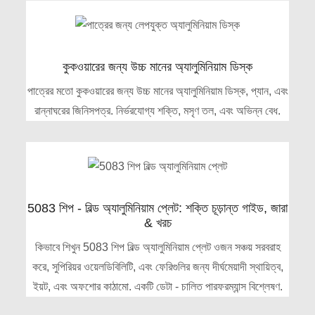
কুকওয়ারের জন্য উচ্চ মানের অ্যালুমিনিয়াম ডিস্ক
পাত্রের মতো কুকওয়ারের জন্য উচ্চ মানের অ্যালুমিনিয়াম ডিস্ক, প্যান, এবং
রান্নাঘরের জিনিসপত্র. নির্ভরযোগ্য শক্তি, মসৃণ তল, এবং অভিন্ন বেধ.
5083 শিপ - বিল্ড অ্যালুমিনিয়াম প্লেট: শক্তি চূড়ান্ত গাইড, জারা
& খরচ
কিভাবে শিখুন 5083 শিপ বিল্ড অ্যালুমিনিয়াম প্লেট ওজন সঞ্চয় সরবরাহ
করে, সুপিরিয়র ওয়েলডিবিলিটি, এবং ফেরিগুলির জন্য দীর্ঘমেয়াদী স্থায়িত্ব,
ইয়ট, এবং অফশোর কাঠামো. একটি ডেটা - চালিত পারফরম্যান্স বিশ্লেষণ.