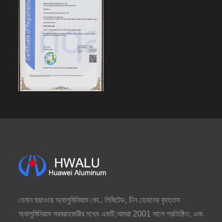
হেনান হুয়াওয়ে অ্যালুমিনিয়াম কো., লিমিটেড, চীন হেনানের বৃহত্তম
অ্যালুমিনিয়াম সরবরাহকারীর মধ্যে একটি,আমরা 2001 সালে প্রতিষ্ঠিত, এবং