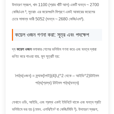
উদাহরণ স্বরূপ, খাদ 1100 (প্রায় খাঁটি আল) একটি ঘনত্ব ~ 2700
কেজি/এম ³, সুতরাং এর কয়েলগুলি মিশ্রণে একই আকারের কয়েলের
চেয়ে সামান্য ভারী 5052 (ঘনত্ব ~ 2680 কেজি/এম³).
কয়েল ওজন গণনা করা: সূত্র এবং পদক্ষেপ
দ্য
কয়েল ওজন
নলাকার শেলের ভলিউম গণনা করে এবং ঘনত্ব দ্বারা
গুণিত করে পাওয়া যায়. মূল সূত্রটি হয়:
\পাঠ্য{ওজন} = ফ্র্যাক{\পাই}{4}\,(^2 থেকে – আইডি^2)\টাইমস
পাঠ্য{প্রস্থ} \টাইমস পাঠ্য{ঘনত্ব}
যেখানে ওডি, আইডি, এবং প্রস্থ একই ইউনিটে থাকে এবং ঘনত্ব প্রতি
ভলিউমে ভর হয় (যেমন. এলবি/ইন³ বা কেজি/মিমি ³). উদাহরণ স্বরূপ,