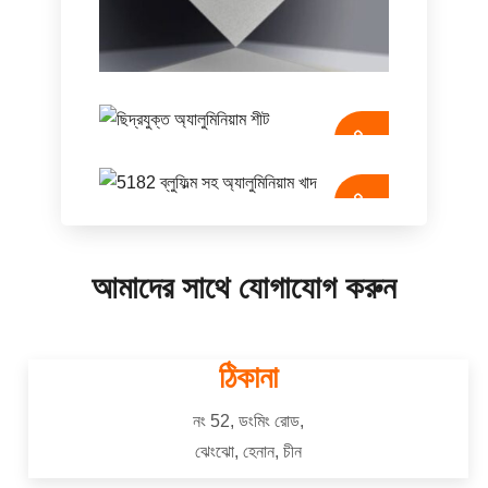
করুন, স্ক্র্যাচ সুরক্ষা, এবং মসৃণ সমাপ্তি - স্থাপত্যের
জন্য আদর্শ, চিহ্ন, এবং শিল্প ব্যবহার.
অ্যানোডাইজড অ্যালুমিনিয়াম প্লেট
ছিদ্রযুক্ত অ্যালুমিনিয়াম শীট
এই নিবন্ধটি অ্যানোডাইজড অ্যালুমিনিয়াম প্লেটের
সম্পূর্ণ সুযোগটি অনুসন্ধান করে, প্রযুক্তিগত মৌলিক
থেকে শুরু করে শিল্প অ্যাপ্লিকেশনগুলিতে. এটি
5182 অ্যালুমিনিয়াম খাদ
ছিদ্রযুক্ত অ্যালুমিনিয়াম শীট হল এক ধরণের ধাতব
অ্যানোডাইজিংয়ের পিছনে বৈদ্যুতিন রাসায়নিক
শীট যা সমস্ত উপাদান জুড়ে ছোট গর্ত বা ছিদ্রের
আমাদের সাথে যোগাযোগ করুন
প্রক্রিয়া ব্যাখ্যা করে, বিশদ মিশ্রণ নির্বাচন, উত্পাদন
প্যাটার্ন দিয়ে তৈরি করা হয়েছে.
পদক্ষেপের রূপরেখা, এবং অন্যান্য সমাপ্তি
5182 অ্যালুমিনিয়াম খাদ অন্তর্গত 5000 সিরিজ
কৌশলগুলির সাথে অ্যানোডাইজিং তুলনা করে.
(আল-এমজি-সি) খাদ，ভাল জারা প্রতিরোধের আছে,
চমৎকার জোড়যোগ্যতা, ভাল ঠান্ডা কার্যক্ষমতা, এবং
ঠিকানা
মাঝারি শক্তি.
নং 52, ডংমিং রোড,
ঝেংঝো, হেনান, চীন