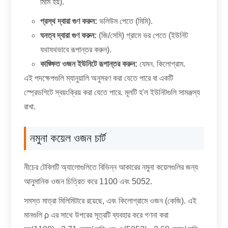
মিমি হয়).
প্রস্থ দ্বারা গুণ করুন:
ভলিউম পেতে (মিমি).
ঘনত্ব দ্বারা গুণ করুন:
(জি/সেমি) গ্রামে ভর পেতে (ইউনিট
যথাযথভাবে রূপান্তর করুন).
কাঙ্ক্ষিত ওজন ইউনিটে রূপান্তর করুন:
যেমন. কিলোগ্রাম.
এই পদক্ষেপগুলি ম্যানুয়ালি অনুসরণ করা যেতে পারে বা একটি
স্প্রেডশিটে স্বয়ংক্রিয় করা যেতে পারে. মূলটি হ'ল ইউনিটগুলি সামঞ্জস্য
রাখা.
নমুনা কয়েল ওজন চার্ট
নীচের টেবিলটি অ্যালোগুলিতে বিভিন্ন আকারের নমুনা কয়েলগুলির জন্য
আনুমানিক ওজন চিত্রিত করে 1100 এবং 5052.
সমস্ত মাত্রা মিলিমিটারে রয়েছে, এবং কিলোগ্রামে ওজন (কেজি). এই
মানগুলি ρ এর সাথে উপরের সূত্রটি ব্যবহার করে গণনা করা