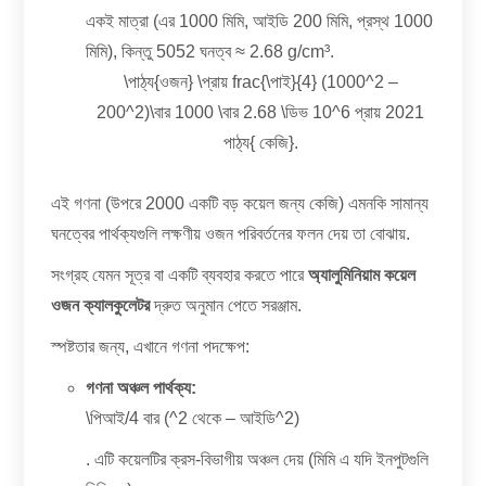
একই মাত্রা (এর 1000 মিমি, আইডি 200 মিমি, প্রস্থ 1000
মিমি), কিন্তু 5052 ঘনত্ব ≈ 2.68 g/cm³.
\পাঠ্য{ওজন} \প্রায় frac{\পাই}{4} (1000^2 –
200^2)\বার 1000 \বার 2.68 \ডিভ 10^6 প্রায় 2021
পাঠ্য{ কেজি}.
এই গণনা (উপরে 2000 একটি বড় কয়েল জন্য কেজি) এমনকি সামান্য
ঘনত্বের পার্থক্যগুলি লক্ষণীয় ওজন পরিবর্তনের ফলন দেয় তা বোঝায়.
সংগ্রহ যেমন সূত্র বা একটি ব্যবহার করতে পারে
অ্যালুমিনিয়াম কয়েল
ওজন ক্যালকুলেটর
দ্রুত অনুমান পেতে সরঞ্জাম.
স্পষ্টতার জন্য, এখানে গণনা পদক্ষেপ:
গণনা অঞ্চল পার্থক্য:
\পিআই/4 বার (^2 থেকে – আইডি^2)
. এটি কয়েলটির ক্রস-বিভাগীয় অঞ্চল দেয় (মিমি এ যদি ইনপুটগুলি