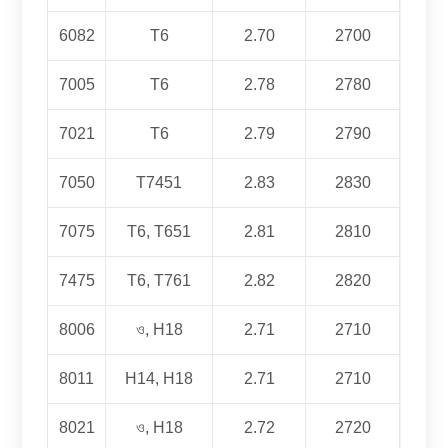
6082
T6
2.70
2700
7005
T6
2.78
2780
7021
T6
2.79
2790
7050
T7451
2.83
2830
7075
T6, T651
2.81
2810
7475
T6, T761
2.82
2820
8006
ও, H18
2.71
2710
8011
H14, H18
2.71
2710
8021
ও, H18
2.72
2720