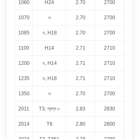
1060
H24
2.70
2700
1070
ও
2.70
2700
1085
ও, H18
2.70
2700
1100
H14
2.71
2710
1200
ও, H14
2.71
2710
1235
ও, H18
2.71
2710
1350
ও
2.70
2700
2011
T3, প্রশ্ন ৮
2.83
2830
2014
T6
2.80
2800