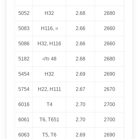
5052
H32
2.68
2680
5083
H116, ও
2.66
2660
5086
H32, H116
2.66
2660
5182
এইচ 48
2.68
2680
5454
H32
2.69
2690
5754
H22, H111
2.67
2670
6016
T4
2.70
2700
6061
T6, T651
2.70
2700
6063
T5, T6
2.69
2690