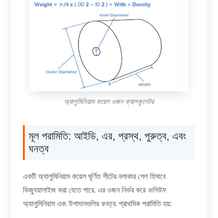
অ্যালুমিনিয়াম কয়েল ওজন ক্যালকুলেটর
মূল পরামিতি: আইডি, এর, প্রস্থ, পুরুত্ব, এবং
ঘনত্ব
একটি অ্যালুমিনিয়াম কয়েল ঘূর্ণিত শীটের নলাকার শেল হিসাবে
ভিজ্যুয়ালাইজ করা যেতে পারে. এর ওজন নির্ভর করে
ভলিউম
অ্যালুমিনিয়াম এবং উপাদানগুলির
ঘনত্ব
. প্রাথমিক পরামিতি হয়: