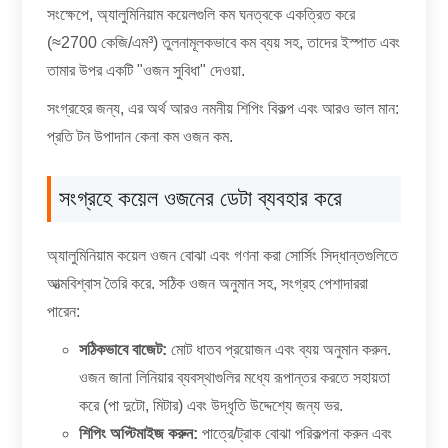
সংক্ষেপে, অ্যালুমিনিয়াম কয়েলগুলি কম ঘনত্বকে একত্রিত করে
(≈2700 কেজি/এম³) তুলনামূলকভাবে কম ব্যয় সহ, তাদের ইস্পাত এবং
তামার উপর একটি "ওজন সুবিধা" দেওয়া.
সংগ্রহের জন্য, এর অর্থ আরও নমনীয় শিপিং বিকল্প এবং আরও ভাল মান:
প্রতি টন উপাদান কেনা কম ওজন কম.
সংগ্রহে কয়েল ওজনের ডেটা ব্যবহার করে
অ্যালুমিনিয়াম কয়েল ওজন বোঝা এবং গণনা করা সোর্সিং সিদ্ধান্তগুলিতে
আত্মবিশ্বাস তৈরি করে. সঠিক ওজন অনুমান সহ, সংগ্রহ পেশাদাররা
পারেন:
সঠিকভাবে বাজেট:
মোট ধাতব প্রয়োজন এবং ব্যয় অনুমান করুন.
ওজন জানা লিনিয়ার ব্যবস্থাগুলির মধ্যে রূপান্তর করতে সহায়তা
করে (পা দুটো, মিটার) এবং উদ্ধৃতি উদ্দেশ্যে জন্য ভর.
শিপিং অপ্টিমাইজ করুন:
পাত্রে/ট্রাক বোঝা পরিকল্পনা করুন এবং