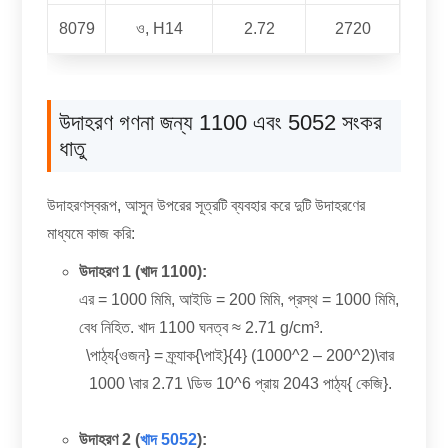
8079
ও, H14
2.72
2720
উদাহরণ গণনা জন্য 1100 এবং 5052 সংকর
ধাতু
উদাহরণস্বরূপ, আসুন উপরের সূত্রটি ব্যবহার করে দুটি উদাহরণের
মাধ্যমে কাজ করি:
উদাহরণ 1 (খাদ 1100):
এর = 1000 মিমি, আইডি = 200 মিমি, প্রস্থ = 1000 মিমি,
বেধ নিহিত. খাদ 1100 ঘনত্ব ≈ 2.71 g/cm³.
\পাঠ্য{ওজন} = ফ্র্যাক{\পাই}{4} (1000^2 – 200^2)\বার
1000 \বার 2.71 \ডিভ 10^6 প্রায় 2043 পাঠ্য{ কেজি}.
উদাহরণ 2 (
খাদ 5052
):