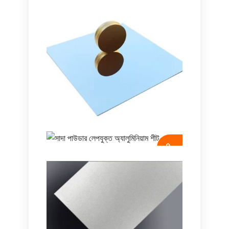
মেরিন গ্রেড 5086 H116
অ্যালুমিনিয়াম প্লেট
কিভাবে সামুদ্রিক গ্রেড শিখুন 5086 H116
অ্যালুমিনিয়াম প্লেট hulls মধ্যে অসামান্য কর্মক্ষমতা
প্রদান করে, ডেক, এবং শক্তির একটি প্রমাণিত
ভারসাম্য সহ অফশোর সরঞ্জাম, স্থায়িত্ব, এবং
লাইটওয়েট ডিজাইন.
অতি উচ্চ প্রতিফলিত অ্যালুমিনিয়াম
মিরর শীট
সাদা পাউডার লেপযুক্ত অ্যালুমিনিয়াম
শীট
95-98% দৃশ্যমান প্রতিফলন সহ আল্ট্রা-হাই
রিফ্লেক্টিভিটি অ্যালুমিনিয়াম মিরর শীট, কম ছড়িয়ে পড়া
(টিআইএস <1%), এবং বিআরডিএফের জন্য
উচ্চতর আবহাওয়া প্রতিরোধের সাথে প্রিমিয়াম সাদা
স্পেসিফিকেশন পরামর্শ, বর্ণালী বক্ররেখা এবং আবরণ.
পাউডার লেপযুক্ত অ্যালুমিনিয়াম শীটগুলি অন্বেষণ