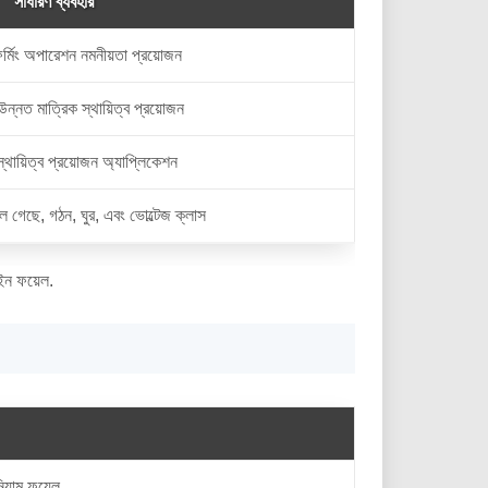
সাধারণ ব্যবহার
ফর্মিং অপারেশন নমনীয়তা প্রয়োজন
ন্নত মাত্রিক স্থায়িত্ব প্রয়োজন
 স্থায়িত্ব প্রয়োজন অ্যাপ্লিকেশন
ে গেছে, গঠন, ঘুর, এবং ভোল্টেজ ক্লাস
ইন ফয়েল.
িয়াম ফয়েল