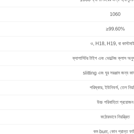
1060
≥99.60%
ও, H18, H19, বা কাস্টম
ক্যাপাসিটর টাইপ এবং ভোল্টেজ ক্লাস অনুয
slitting এবং ঘুর সরঞ্জাম জন্য ক
পরিষ্কার, ইউনিফর্ম, তেল নিয়ন্
উচ্চ পরিবাহিতা প্রয়োজন
কঠোরভাবে নিয়ন্ত্রিত
কম burr, কোন প্রান্ত ফা