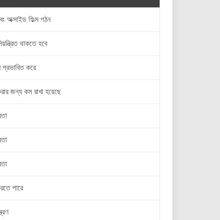
বং অক্সাইড ফিল্ম গঠন
িয়ন্ত্রিত থাকতে হবে
ণ প্রভাবিত করে
করার জন্য কম রাখা হয়েছে
রতা
রতা
রতা
রতে পারে
ত্রণ