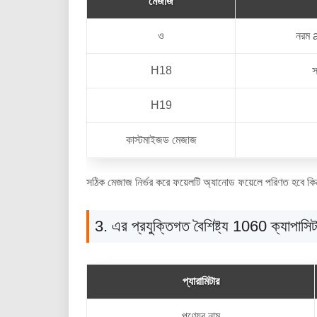
মেজাজ
ও
নরম 
H18
স
H19
কাস্টমাইজড মেজাজ
সঠিক মেজাজ নির্ভর করে ফয়েলটি অ্যানোড ফয়েলে পরিণত হবে কিন
3. এর প্রযুক্তিগত বৈশিষ্ট্য 1060 ক্যাপাসিট
প্যারামিটার
পণ্যের নাম