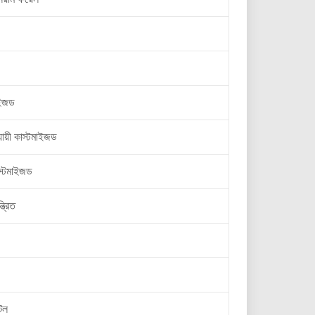
াইজড
ায়ী কাস্টমাইজড
াস্টমাইজড
ত্রিত
টল