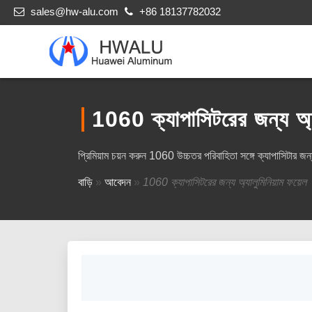
sales@hw-alu.com
+86 18137782032
1060 ক্যাপাসিটরের জন্য অ্য
প্রিমিয়াম চয়ন করুন 1060 উচ্চতর পরিবাহিতা সঙ্গে ক্যাপাসিটার জন্য অ
বাড়ি
»
আবেদন
»
1060 ক্যাপাসিটরের জন্য অ্যালুমিনিয়াম ফয়েল