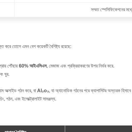
সম্মত স্পেসিফিকেশনের মধ্
্ত করে তোলে এমন বেশ কয়েকটি বৈশিষ্ট্য রয়েছে:
.
্রায় পৌঁছায়
60% আইএসিএস
, মেজাজ এবং প্রক্রিয়াকরণের উপর নির্ভর করে.
ং ঘুর.
িয়াম অক্সাইড গঠন করে, বা
Al₂o₃
, যা অ্যানোডিক গঠনের পরে ক্যাপাসিটর অস্তরক হিসাবে
 গঠন, এবং ইলেক্ট্রোলাইট সামঞ্জস্য.