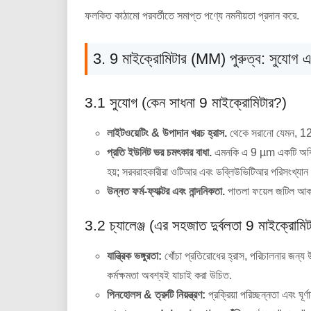
ফলকিত কাঠামো পরবর্তীতে সমাপ্ত পণ্যে নমনীয়তা প্রদান করে.
3. 9 মাইক্রোমিটার (ΜM) পুরুত্ব: সুযোগ এবং
3.1 সুযোগ (কেন সাধনা 9 মাইক্রোমিটার?)
লাইটওয়েটিং & উপাদান খরচ হ্রাস.
থেকে সরানো যেমন, 12
প্রতি ইউনিট ভর চমৎকার বাধা.
এমনকি এ 9 µm একটি অবিচ্ছিন
হয়; সরবরাহকারীরা ওটিআর এবং ডব্লিউভিটিআর পরিসংখ্যান রি
উন্নত ফর্ম-ফ্যাক্টর এবং নান্দনিকতা.
পাতলা ফয়েল জটিল আকারে
3.2 চ্যালেঞ্জ (এর সহজাত দুর্বলতা 9 মাইক্রোমিট
যান্ত্রিক ভঙ্গুরতা:
খোঁচা প্রতিরোধের হ্রাস, পরিচালনার জন্য উচ
কর্মক্ষমতা অবশ্যই যাচাই করা উচিত.
পিনহোলস & ত্রুটি নিয়ন্ত্রণ:
প্রক্রিয়া পরিচ্ছন্নতা এবং ঘূ