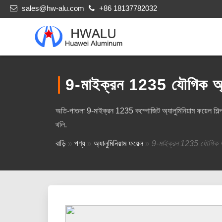
sales@hw-alu.com
+86 18137782032
9-মাইক্রন 1235 যৌগিক অ্যা
অতি-পাতলা 9-মাইক্রন 1235 কম্পোজিট অ্যালুমিনিয়াম ফয়েল শিল্প-
থলি.
বাড়ি
»
পণ্য
»
অ্যালুমিনিয়াম ফয়েল
»
9-মাইক্রন 1235 যৌগিক অ্য