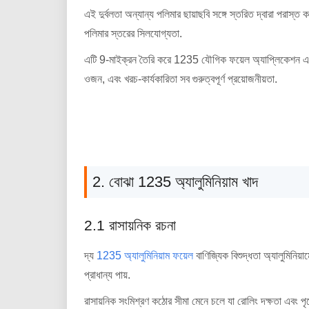
এই দুর্বলতা অন্যান্য পলিমার ছায়াছবি সঙ্গে স্তরিত দ্বারা পরা
পলিমার স্তরের সিলযোগ্যতা.
এটি 9-মাইক্রন তৈরি করে 1235 যৌগিক ফয়েল অ্যাপ্লিকেশন একটি ব
ওজন, এবং খরচ-কার্যকারিতা সব গুরুত্বপূর্ণ প্রয়োজনীয়তা.
2. বোঝা 1235 অ্যালুমিনিয়াম খাদ
2.1 রাসায়নিক রচনা
দ্য
1235 অ্যালুমিনিয়াম ফয়েল
বাণিজ্যিক বিশুদ্ধতা অ্যালুমিনি
প্রাধান্য পায়.
রাসায়নিক সংমিশ্রণ কঠোর সীমা মেনে চলে যা রোলিং দক্ষতা এবং পৃষ