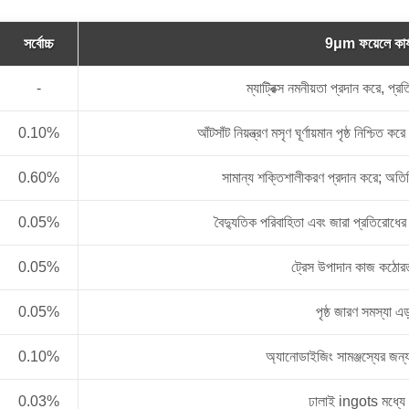
সর্বোচ্চ
9μm ফয়েলে কার্য
-
ম্যাট্রিক্স নমনীয়তা প্রদান করে, প্
0.10%
আঁটসাঁট নিয়ন্ত্রণ মসৃণ ঘূর্ণায়মান পৃষ্ঠ নিশ্চিত ক
0.60%
সামান্য শক্তিশালীকরণ প্রদান করে; অতিরিক
0.05%
বৈদ্যুতিক পরিবাহিতা এবং জারা প্রতিরোধের 
0.05%
ট্রেস উপাদান কাজ কঠোরত
0.05%
পৃষ্ঠ জারণ সমস্যা এড়
0.10%
অ্যানোডাইজিং সামঞ্জস্যের জন্
0.03%
ঢালাই ingots মধ্যে