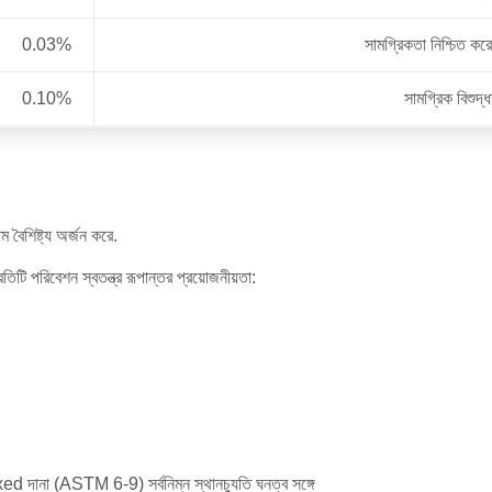
0.03%
সামগ্রিকতা নিশ্চিত কর
0.10%
সামগ্রিক বিশুদ্ধ
 বৈশিষ্ট্য অর্জন করে.
রতিটি পরিবেশন স্বতন্ত্র রূপান্তর প্রয়োজনীয়তা:
d দানা (ASTM 6-9) সর্বনিম্ন স্থানচ্যুতি ঘনত্ব সঙ্গে