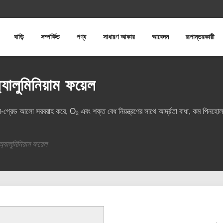
বাড়ি
সম্পর্কিত
পণ্য
সাধারণ আকার
আবেদন
রূপান্তরকারী
লুমিনিয়াম ফয়েল
গ্রেড আলো সরবরাহ করে, O₂ এবং শক্ত বেধ নিয়ন্ত্রণের সাথে আর্দ্রতা বাধা, কম পিনহোল 
ালুমিনিয়াম ফয়েল