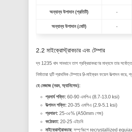
অন্যান্য উপাদান (প্রতিটি)
-
অন্যান্য উপাদান (মোট)
-
2.2 মাইক্রোস্ট্রাকচার এবং টেম্পার
দ্য 1235 খাদ সাবধানে তাপ প্রক্রিয়াকরণের মাধ্যমে তার সর্বোত্তম
নির্মাতারা দুটি প্রাথমিক টেম্পারে 9-মাইক্রন ফয়েল উত্পাদন করে, প্
হে মেজাজ (নরম, অ্যানিলেড):
প্রসার্য শক্তি:
60-90 এমপিএ (8.7-13.0 ksi)
উত্পাদন শক্তি:
20-35 এমপিএ (2.9-5.1 ksi)
প্রসারণ:
25-৩৫% (A50mm গেজ)
কঠোরতা:
20-25 এইচবি
মাইক্রোস্ট্রাকচার:
সম্পূর্ণরূপে recrystallized equiaxe