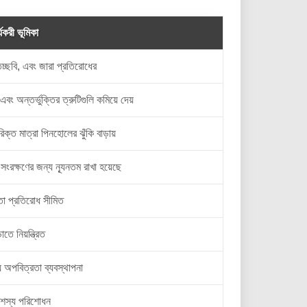
করী ভূমিকা
রতিচ্ছবি, এবং জারা প্রতিরোধের
রে এবং অন্তর্ভুক্তির ত্রুটিগুলি কমিয়ে দেয়
্ত মাত্রা পিনহোলের ঝুঁকি বাড়ায়
সংরক্ষণের জন্য ন্যূনতম রাখা হয়েছে
া প্রতিরোধ সীমিত
াতে নিয়ন্ত্রিত
য অপবিত্রতা ব্যবস্থাপনা
 শস্য পরিশোধন