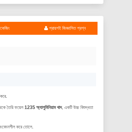
াকেজিং
প্রায়শই জিজ্ঞাসিত প্রশ্ন
 করে.
েকে তৈরি ফয়েল
1235 অ্যালুমিনিয়াম খাদ
, একটি উচ্চ বিশুদ্ধতা
য সংবেদনশীল করে তোলে.