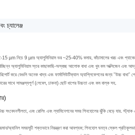
 চ্যালেঞ্জ
-15 µm নিচে 9 µm অ্যালুমিনিয়াম ভর ~25-40% কমায়, কাঁচামালের খরচ এবং প্যা
্ন অ্যালুমিনিয়াম স্তর কাছাকাছি-অস্বচ্ছ আলোক বাধা এবং খুব কম অক্সিজেন এবং আর্দ্রতা
পোর্ট করে যেগুলি অনেক খাদ্য এবং ফার্মাসিউটিক্যাল অ্যাপ্লিকেশনের জন্য "উচ্চ বাধা" শ
র সাথে সামঞ্জস্যপূর্ণ (লেবেল, ঢাকনা) ছোট ধাপের উচ্চতা এবং কম বাল্ক সহ.
ার)
্চ সংবেদনশীলতা, এবং রোলিং এবং ল্যামিনেশনের সময় পিনহোলের ঝুঁকি বেড়ে যায়. স্ট্যাক এবং
র্ণায়মান/অ্যানিল সময়সূচী শক্তভাবে নিয়ন্ত্রণ করা আবশ্যক; পিনহোল ঘনত্ব স্কেল প্রতিকূলভা