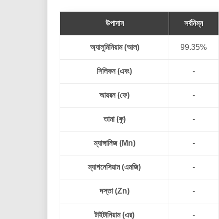
উপাদান
সর্বনিম্ন
অ্যালুমিনিয়াম (আল)
99.35%
সিলিকন (এবং)
-
আয়রন (ফে)
-
তামা (কু)
-
ম্যাঙ্গানিজ (Mn)
-
ম্যাগনেসিয়াম (এমজি)
-
দস্তা (Zn)
-
টাইটানিয়াম (এর)
-