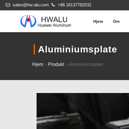
sales@hw-alu.com
+86 18137782032
Hjem
Om
Aluminiumsplate
Hjem
»
Produkt
»
Aluminiumsplate