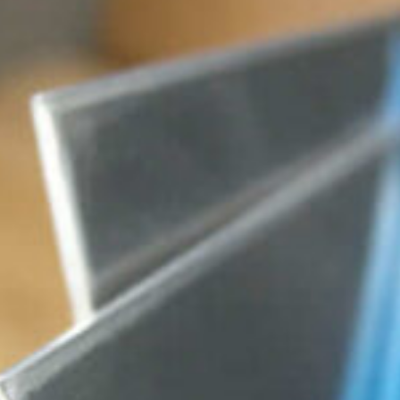
umslegeringsplate med spesialbehandlet overflate, som er preget av høy glans o