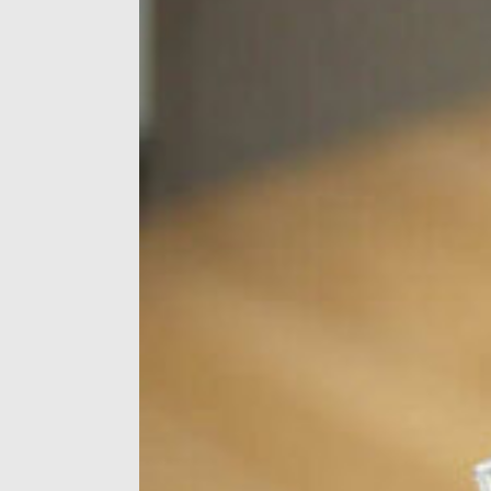
speil aluminiumsplate er en slags alumini