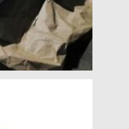
vist styrkebalanse, varighet, og lett design.