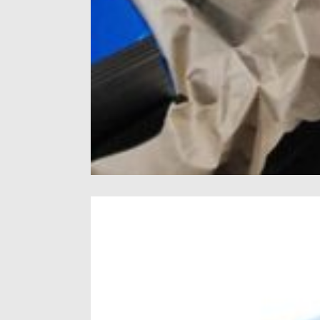
Lær hvordan marine karakterer 5086 H116 alum