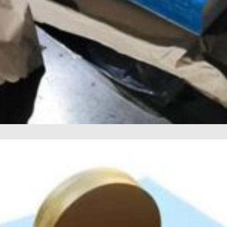
Marine Karakter 5086 H116 Aluminiumsplate
iniumsplate gir enestående ytelse i skrog, dekk, og offshoreutstyr med en be