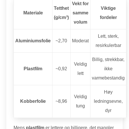
Vekt for
Tetthet
Viktige
Materiale
samme
(g/cm³)
fordeler
volum
Lett, sterk,
Aluminiumsfolie
~2,70
Moderat
resirkulerbar
Billig, strekkbar,
Veldig
Plastfilm
~0,92
ikke
lett
varmebestandig
Høy
Veldig
Kobberfolie
~8,96
ledningsevne,
tung
dyr
Mens
plastfilm
er lettere og billigere, det mangler