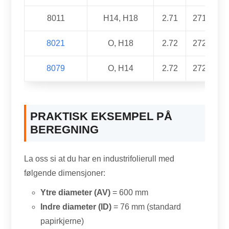
8011
H14, H18
2.71
2710
8021
O, H18
2.72
2720
8079
O, H14
2.72
2720
PRAKTISK EKSEMPEL PÅ
BEREGNING
La oss si at du har en industrifolierull med
følgende dimensjoner:
Ytre diameter (AV)
= 600 mm
Indre diameter (ID)
= 76 mm (standard
papirkjerne)