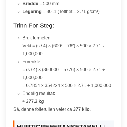
Bredde
= 500 mm
Legering
= 8011 (Tetthet = 2.71 g/cm³)
Trinn-For-Steg:
Bruk formelen:
Vekt = (s / 4) × (600² – 76²) × 500 × 2.71 ÷
1,000,000
Forenkle:
= (s / 4) × (360000 – 5776) × 500 × 2.71 ÷
1,000,000
= 0.7854 × 354224 × 500 × 2.71 ÷ 1,000,000
Endelig resultat:
≈
377.2 kg
Så, denne folierullen veier ca
377 kilo
.
HURTIGREFERANSETABELL: