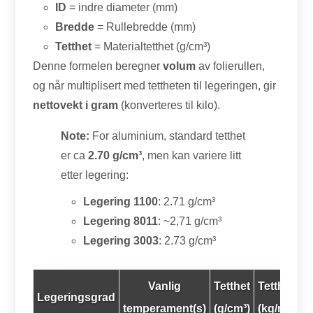
ID
= indre diameter (mm)
Bredde
= Rullebredde (mm)
Tetthet
= Materialtetthet (g/cm³)
Denne formelen beregner
volum
av folierullen,
og når multiplisert med tettheten til legeringen, gir
nettovekt i gram
(konverteres til kilo).
Note:
For aluminium, standard tetthet
er ca
2.70 g/cm³
, men kan variere litt
etter legering:
Legering 1100
: 2.71 g/cm³
Legering 8011
: ~2,71 g/cm³
Legering 3003
: 2.73 g/cm³
Vanlig
Tetthet
Tetthet
Legeringsgrad
temperament(s)
(g/cm³)
(kg/m³)