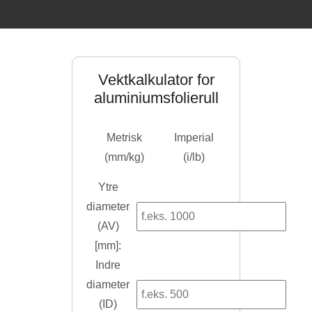
Vektkalkulator for
aluminiumsfolierull
Metrisk
Imperial
(mm/kg)
(i/lb)
Ytre
diameter
(AV)
[mm]:
Indre
diameter
(ID)