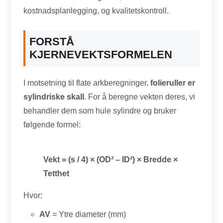
kostnadsplanlegging, og kvalitetskontroll.
FORSTÅ
KJERNEVEKTSFORMELEN
I motsetning til flate arkberegninger,
folieruller er
sylindriske skall
. For å beregne vekten deres, vi
behandler dem som hule sylindre og bruker
følgende formel:
Vekt = (s / 4) × (OD² – ID²) × Bredde ×
Tetthet
Hvor:
AV
= Ytre diameter (mm)