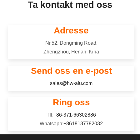
elektrokjemiske prosessen bak
Ta kontakt med oss
perforeringer gjennom hele materialet.
anodisering, detaljer legeringsvalg,
5182 aluminiumslegering tilhører 5000
skisserer produksjonstrinn, og
serie (Al-Mg-Si) legering，har god
sammenligner anodisering med andre
korrosjonsbestandighet, utmerket
Adresse
etterbehandlingsteknikker.
sveisbarhet, god kaldbearbeidbarhet,
og middels styrke.
Nr.52, Dongming Road,
Zhengzhou, Henan, Kina
Send oss ​​en e-post
sales@hw-alu.com
Ring oss
Tlf:
+86-371-66302886
Whatsapp:
+8618137782032