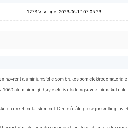
1273 Visninger 2026-06-17 07:05:26
en høyrent aluminiumsfolie som brukes som elektrodemateriale i
%
, 1060 aluminium gir høy elektrisk ledningsevne, utmerket duktili
ke en enkel metallstrimmel. Den må tåle presisjonsrulling, avfet
ekkasjestrøm, tilsvarende seriemotstand, levetid, og produksjons