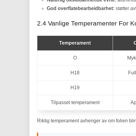
God overflatebearbeidbarhet:
støtter av
2.4 Vanlige Temperamenter For K
Temperament
G
O
Myk 
H18
Ful
H19
Tilpasset temperament
Ap
Riktig temperament avhenger av om folien blir an