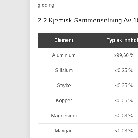
gløding.
2.2 Kjemisk Sammensetning Av 1
Element
Typisk innho
Aluminium
≥99,60 %
Silisium
≤0,25 %
Stryke
≤0,35 %
Kopper
≤0,05 %
Magnesium
≤0,03 %
Mangan
≤0,03 %