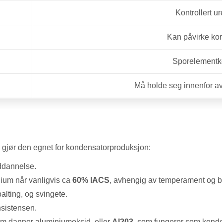
Kontrollert u
Kan påvirke ko
Sporelementko
Må holde seg innenfor avt
 gjør den egnet for kondensatorproduksjon:
iddannelse.
ium når vanligvis ca
60% IACS
, avhengig av temperament og b
spalting, og svingete.
sistensen.
m danner aluminiumoksid, eller
Al203
, som fungerer som konden