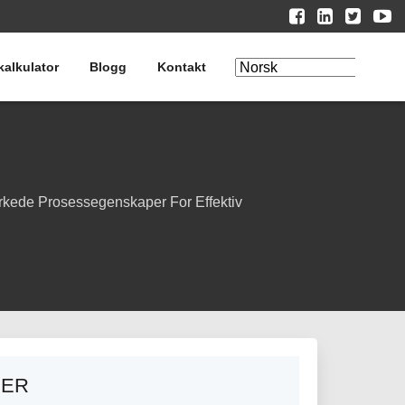
kalkulator
Blogg
Kontakt
Rediger
oversettelse
rkede Prosessegenskaper For Effektiv
RER