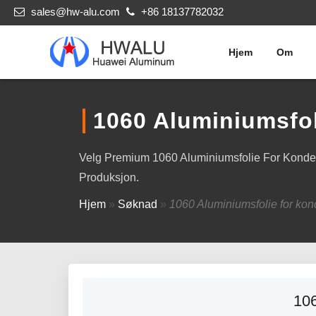
sales@hw-alu.com
+86 18137782032
Hjem
Om
1060 Aluminiumsfo
Velg Premium 1060 Aluminiumsfolie For Konden
Produksjon.
Hjem
»
Søknad
»
1060 Aluminiumsfolie for kon
10