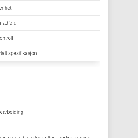
renhet
rnadferd
ntroll
alt spesifikasjon
earbeiding.
satoren dielektrisk etter anodisk forming.