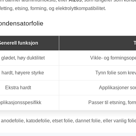
fetting, etsing, forming, og elektrolyttkompatibilitet.
ondensatorfolie
enerell funksjon
T
glødet, høy duktilitet
Vikle- og formingsope
l hardt, høyere styrke
Tynn folie som kre
Ekstra hardt
Applikasjoner som
plikasjonsspesifikk
Passer til etsning, fo
odefolie, katodefolie, etset folie, dannet folie, eller vanlig fol