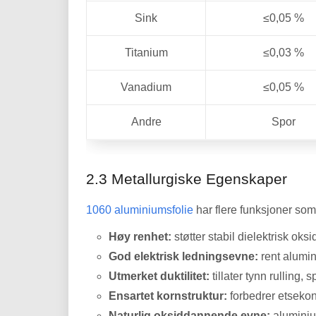
Sink
≤0,05 %
Titanium
≤0,03 %
Vanadium
≤0,05 %
Andre
Spor
2.3 Metallurgiske Egenskaper
1060 aluminiumsfolie
har flere funksjoner som
Høy renhet:
støtter stabil dielektrisk oks
God elektrisk ledningsevne:
rent alumin
Utmerket duktilitet:
tillater tynn rulling, 
Ensartet kornstruktur:
forbedrer etsekon
Naturlig oksiddannende evne:
aluminiu