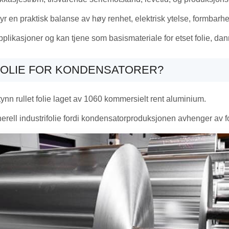
byr en praktisk balanse av høy renhet, elektrisk ytelse, formbarhet
ikasjoner og kan tjene som basismateriale for etset folie, danne
SFOLIE FOR KONDENSATORER?
tynn rullet folie laget av 1060 kommersielt rent aluminium.
nerell industrifolie fordi kondensatorproduksjonen avhenger av f