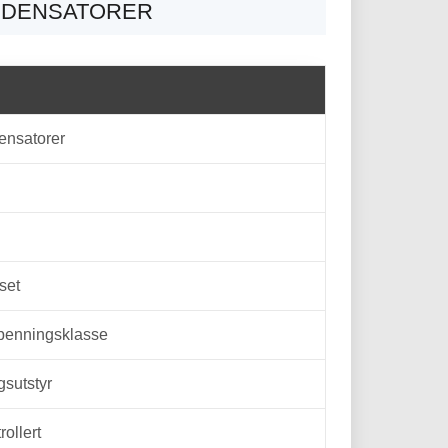
ONDENSATORER
ensatorer
set
spenningsklasse
gsutstyr
ollert