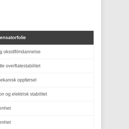
ensatorfolie
, og oksidfilmdannelse
tte overflatestabilitet
mekanisk oppførsel
on og elektrisk stabilitet
renhet
renhet