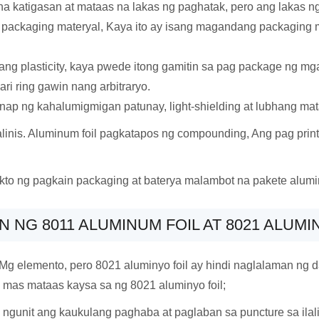
a katigasan at mataas na lakas ng paghatak, pero ang lakas ng 
e packaging materyal, Kaya ito ay isang magandang packaging 
ng plasticity, kaya pwede itong gamitin sa pag package ng mga
ri ring gawin nang arbitraryo.
ap ng kahalumigmigan patunay, light-shielding at lubhang mat
malinis. Aluminum foil pagkatapos ng compounding, Ang pag prin
to ng pagkain packaging at baterya malambot na pakete alumin
 NG 8011 ALUMINUM FOIL AT 8021 ALUMI
 Mg elemento, pero 8021 aluminyo foil ay hindi naglalaman ng 
 mas mataas kaysa sa ng 8021 aluminyo foil;
s, ngunit ang kaukulang paghaba at paglaban sa puncture sa i