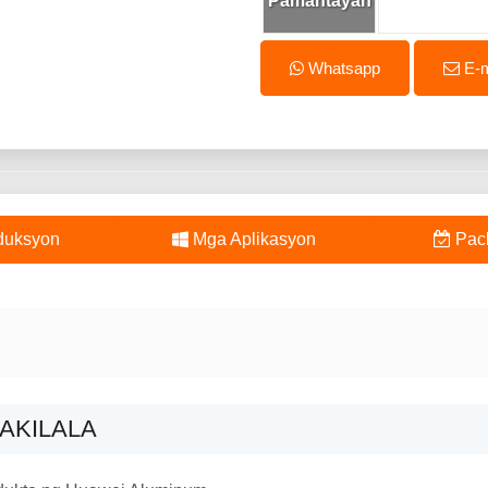
Pamantayan
Whatsapp
E-m
duksyon
Mga Aplikasyon
Pac
PAKILALA