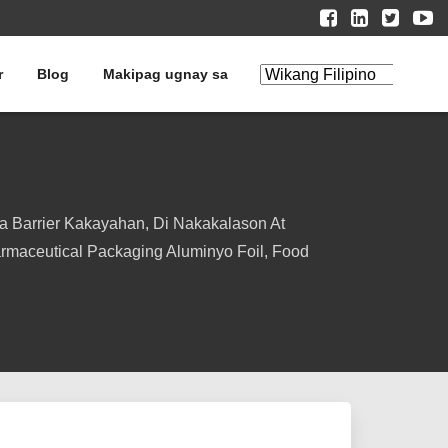
r
Blog
Makipag ugnay sa
I-edit ang
Pagsasalin
 Barrier Kakayahan, Di Nakakalason At
rmaceutical Packaging Aluminyo Foil, Food