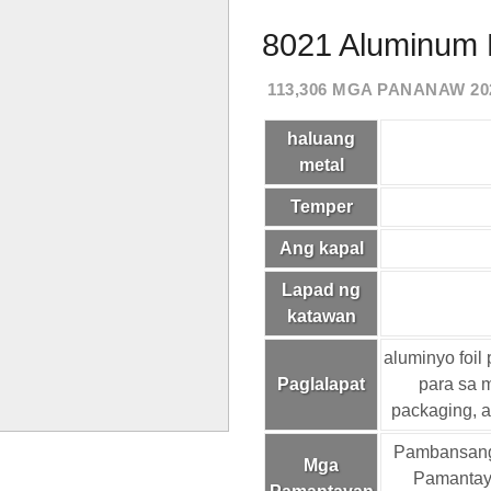
8021 Aluminum 
113,306 MGA PANANAW 2023
haluang
metal
Temper
Ang kapal
Lapad ng
katawan
aluminyo foil 
Paglalapat
para sa 
packaging, a
Pambansang
Mga
Pamantay