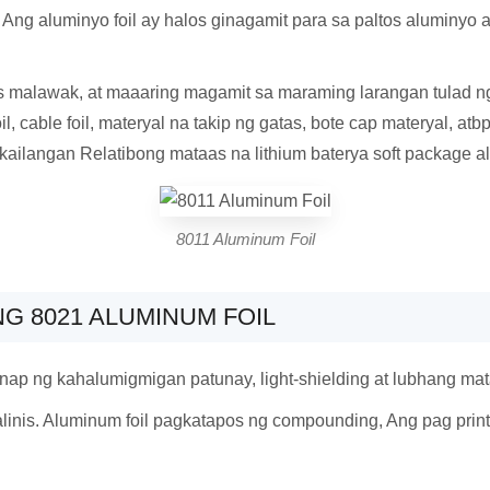
9 Ang aluminyo foil ay halos ginagamit para sa paltos aluminyo
s malawak, at maaaring magamit sa maraming larangan tulad n
l, cable foil, materyal na takip ng gatas, bote cap materyal, a
ailangan Relatibong mataas na lithium baterya soft package alu
8011 Aluminum Foil
G 8021 ALUMINUM FOIL
ap ng kahalumigmigan patunay, light-shielding at lubhang mat
malinis. Aluminum foil pagkatapos ng compounding, Ang pag prin