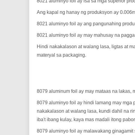
8021 aluminyo foil ay isa sa mga superior p
Ang kapal ng hanay ng produksyon ay 0.006m
8021 aluminyo foil ay ang pangunahing produk
8021 aluminyo foil ay may mahusay na paggan
Hindi nakakalason at walang lasa, ligtas at 
materyal sa packaging.
8079 aluminum foil ay may mataas na lakas, m
8079 aluminyo foil ay hindi lamang may mga 
nakakalason at walang lasa, kundi dahil na ri
iba't ibang kulay, kaya mas madali itong pabo
8079 aluminyo foil ay malawakang ginagamit s