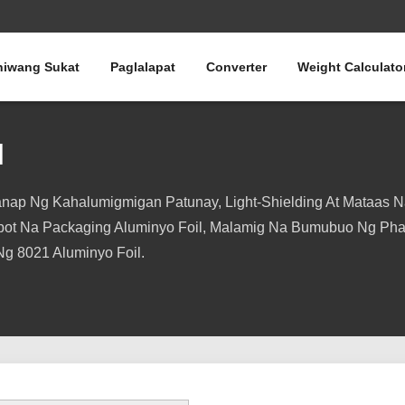
niwang Sukat
Paglalapat
Converter
Weight Calculato
l
ap Ng Kahalumigmigan Patunay, Light-Shielding At Mataas Na
ambot Na Packaging Aluminyo Foil, Malamig Na Bumubuo Ng Pha
g 8021 Aluminyo Foil.