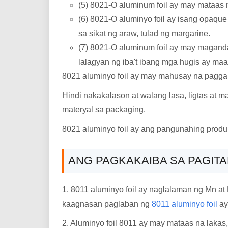
(5) 8021-O aluminum foil ay may mataas n
(6) 8021-O aluminyo foil ay isang opaqu
sa sikat ng araw, tulad ng margarine.
(7) 8021-O aluminum foil ay may maganda
lalagyan ng iba't ibang mga hugis ay maaa
8021 aluminyo foil ay may mahusay na paggan
Hindi nakakalason at walang lasa, ligtas at 
materyal sa packaging.
8021 aluminyo foil ay ang pangunahing produk
ANG PAGKAKAIBA SA PAGITAN
1. 8011 aluminyo foil ay naglalaman ng Mn at
kaagnasan paglaban ng
8011 aluminyo foil
ay
2. Aluminyo foil 8011 ay may mataas na laka