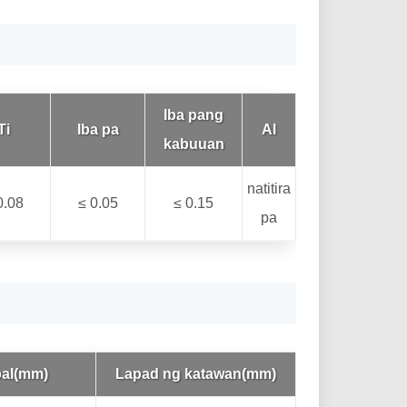
Iba pang
Ti
Iba pa
Al
kabuuan
natitira
0.08
≤ 0.05
≤ 0.15
pa
al(mm)
Lapad ng katawan(mm)