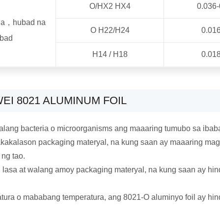
O/HX2 HX4
0.036-
 na，hubad na
O H22/H24
0.016
bad
H14 / H18
0.018
I 8021 ALUMINUM FOIL
 walang bacteria o microorganisms ang maaaring tumubo sa ibab
 nakakalason packaging materyal, na kung saan ay maaaring mag
ng tao.
g lasa at walang amoy packaging materyal, na kung saan ay h
atura o mababang temperatura, ang 8021-O aluminyo foil ay h