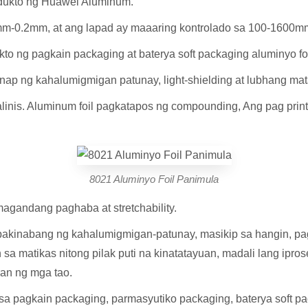
rodukto ng Huawei Aluminum.
m-0.2mm, at ang lapad ay maaaring kontrolado sa 100-1600mm
to ng pagkain packaging at baterya soft packaging aluminyo foi
ap ng kahalumigmigan patunay, light-shielding at lubhang mat
malinis. Aluminum foil pagkatapos ng compounding, Ang pag prin
8021 Aluminyo Foil Panimula
agandang paghaba at stretchability.
pakinabang ng kahalumigmigan-patunay, masikip sa hangin, pag
n sa matikas nitong pilak puti na kinatatayuan, madali lang ipr
ran ng mga tao.
a pagkain packaging, parmasyutiko packaging, baterya soft pa