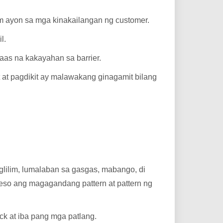
 ayon sa mga kinakailangan ng customer.
l.
aas na kakayahan sa barrier.
t at pagdikit ay malawakang ginagamit bilang
lilim, lumalaban sa gasgas, mabango, di
oseso ang magagandang pattern at pattern ng
ck at iba pang mga patlang.