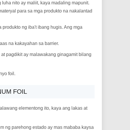
luha nito ay maliit, kaya madaling mapunit.
materyal para sa mga produkto na nakalantad
 produkto ng iba't ibang hugis. Ang mga
aas na kakayahan sa barrier.
t at pagdikit ay malawakang ginagamit bilang
yo foil.
NUM FOIL
dalawang elementong ito, kaya ang lakas at
lalim ng parehong estado ay mas mababa kaysa