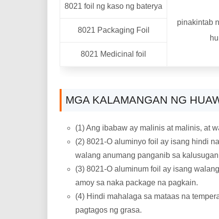
8021 foil ng kaso ng baterya
pinakintab
8021 Packaging Foil
hu
8021 Medicinal foil
MGA KALAMANGAN NG HUAWE
(1) Ang ibabaw ay malinis at malinis, at
(2) 8021-O aluminyo foil ay isang hindi
walang anumang panganib sa kalusugan 
(3) 8021-O aluminum foil ay isang walan
amoy sa naka package na pagkain.
(4) Hindi mahalaga sa mataas na temper
pagtagos ng grasa.