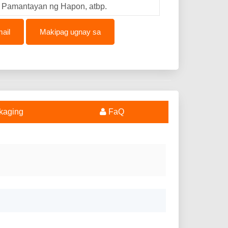
Pamantayan ng Hapon, atbp.
ail
Makipag ugnay sa
kaging
FaQ