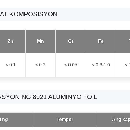
ICAL KOMPOSISYON
Zn
Mn
Cr
Fe
≤ 0.1
≤ 0.2
≤ 0.05
≤ 0.6-1.0
≤ 
SYON NG 8021 ALUMINYO FOIL
i ng
Temper
Ang kap