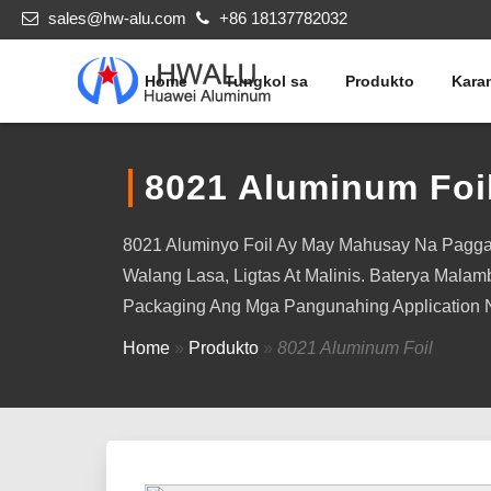
sales@hw-alu.com
+86 18137782032
Home
Tungkol sa
Produkto
Kara
8021 Aluminum Foi
8021 Aluminyo Foil Ay May Mahusay Na Paggan
Walang Lasa, Ligtas At Malinis. Baterya Mal
Packaging Ang Mga Pangunahing Application N
Home
»
Produkto
»
8021 Aluminum Foil