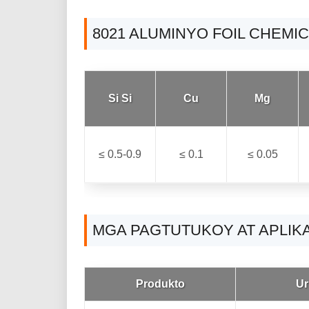
8021 ALUMINYO FOIL CHEM
Si Si
Cu
Mg
≤ 0.5-0.9
≤ 0.1
≤ 0.05
MGA PAGTUTUKOY AT APLIKA
Produkto
Ur