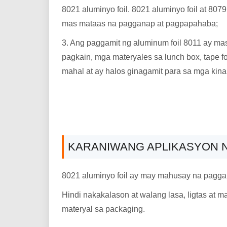
8021 aluminyo foil. 8021 aluminyo foil at 807
mas mataas na pagganap at pagpapahaba;
3. Ang paggamit ng aluminum foil 8011 ay ma
pagkain, mga materyales sa lunch box, tape foi
mahal at ay halos ginagamit para sa mga kinak
KARANIWANG APLIKASYON N
8021 aluminyo foil ay may mahusay na paggan
Hindi nakakalason at walang lasa, ligtas at 
materyal sa packaging.