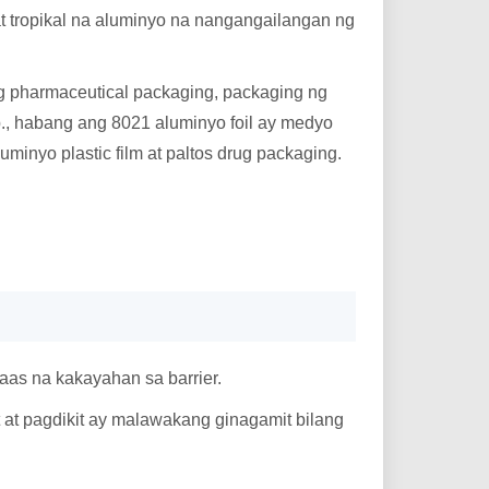
 at tropikal na aluminyo na nangangailangan ng
g pharmaceutical packaging, packaging ng
tbp., habang ang 8021 aluminyo foil ay medyo
minyo plastic film at paltos drug packaging.
aas na kakayahan sa barrier.
t at pagdikit ay malawakang ginagamit bilang