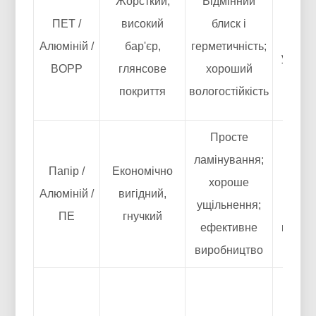
Жорсткий,
Відмінний
перед
ПЕТ /
високий
блиск і
част
Алюміній /
бар'єр,
герметичність;
упаков
BOPP
глянсове
хороший
прем
покриття
вологостійкість
сегме
Просте
Внутр
ламінування;
обгор
Папір /
Економічно
хороше
«руло
Алюміній /
вигідний,
ущільнення;
рулон
ПЕ
гнучкий
ефективне
пакети
виробництво
курц
Упако
премі