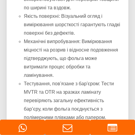
по ширині та вздовж.
Якість поверхні: Візуальний огляд і
вимірювання шорсткості гарантують гладкі
поверхні без дефектів.
Механічні випробування: Вимірювання
міцності на розрив і відносне подовження
підтверджують, що фольга може
витримати процес обробки та
ламінування.
Тестування, пов'язане з бар'єром: Тести
MVTR та OTR на зразках ламінату
перевіряють загальну ефективність
бар’єру, коли фольга поєднується з
полімерними плівками або папером.
Міцність ущільнення: Випробування на
відрив або зсув на ламінованих зразках