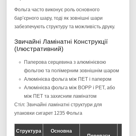
Фольга часто виконує роль основного
бар’єрного шару, тоді як зовнішні шари
забезпечують структуру та можливість друку.
Звичайні Ламінатні Конструкції
(Ілюстративний)
Паперова серцевина з алюмінієвою
фольгою та полімерним зовнішнім шаром
Алюмінієва фольга між ПЕТ і папером
Алюмінієва фольга між BOPP і PET, або
між ПЕТ та захисним ламінатом
Стіл: Звичайні ламінатні структури для
упаковки сигарет 1235 Фольга
Структура
Основна
Тип
Переваги