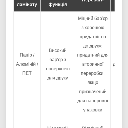
ламінату
функція
прог
Міцний бар'єр
з хорошою
придатністю
до друку;
Карт
Високий
Папір /
придатний для
упако
бар'єр з
Алюміній /
вторинної
для сиг
поверхнею
ПЕТ
переробки,
внутр
для друку
якщо
обгор
призначений
для паперової
упаковки
Обгор