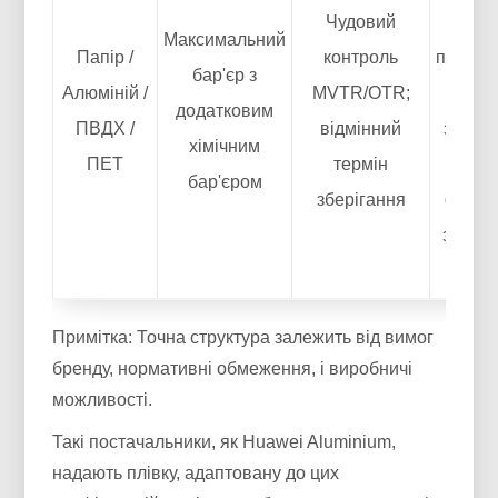
Чудовий
клас
Максимальний
Папір /
контроль
подов
бар'єр з
Алюміній /
MVTR/OTR;
терм
додатковим
ПВДХ /
відмінний
зберіг
хімічним
ПЕТ
термін
та
бар'єром
зберігання
функц
захист
підро
Примітка: Точна структура залежить від вимог
бренду, нормативні обмеження, і виробничі
можливості.
Такі постачальники, як Huawei Aluminium,
надають плівку, адаптовану до цих