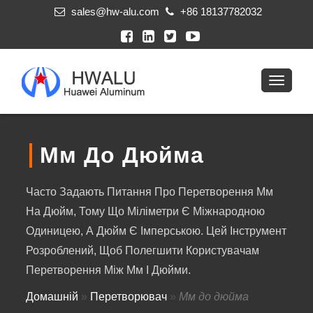
sales@hw-alu.com
+86 18137782032
Мм До Дюйма
Часто Задають Питання Про Перетворення Мм
На Дюйм, Тому Що Міліметри Є Міжнародною
Одиницею, А Дюйм Є Імперською. Цей Інструмент
Розроблений, Щоб Полегшити Користувачам
Перетворення Між Мм І Дюйми.
Домашній
»
Перетворювач
»
Мм до дюйма