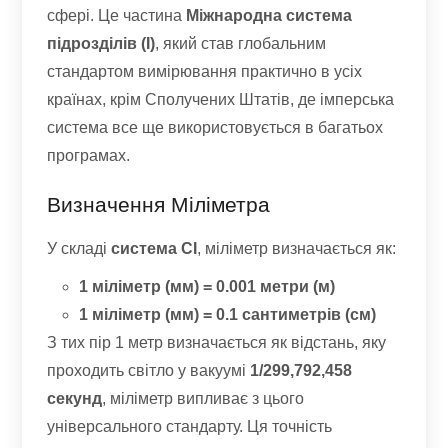
сфері. Це частина
Міжнародна система
підрозділів (І)
, який став глобальним
стандартом вимірювання практично в усіх
країнах, крім Сполучених Штатів, де імперська
система все ще використовується в багатьох
програмах.
Визначення Міліметра
У складі
система СІ
, міліметр визначається як:
1 міліметр (мм) = 0.001 метри (м)
1 міліметр (мм) = 0.1 сантиметрів (см)
З тих пір 1 метр визначається як відстань, яку
проходить світло у вакуумі
1/299,792,458
секунд
, міліметр випливає з цього
універсального стандарту. Ця точність