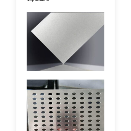
Надвисокою Відбивною
Здатністю
Алюмінієвий Лист З
Білим Порошком
Алюмінієвий дзеркальний лист із
надвисокою відбивною здатністю з
Дослідіть алюмінієві листи з білим
коефіцієнтом відбиття видимої
порошковим покриттям з чудовою
області 95–98%., низький розкид
стійкістю до погоди, Захист
(TIS <1%), та рекомендації щодо
подряпин, і плавна обробка - це для
специфікацій для BRDF, спектральні
архітектури, вивіска, та промислове
криві та покриття.
використання.
Анодована Алюмінієва
Пластина
Ця стаття досліджує повний обсяг
анодованої алюмінієвої пластини,
Від технічних основ до промислових
додатків. Це пояснює