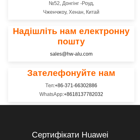
№52, Донгінг -Роуд,
середня сила.
Чженчжоу, Хенан, Китай
Надішліть нам електронну
пошту
sales@hw-alu.com
Зателефонуйте нам
Тел:
+86-371-66302886
WhatsApp:
+8618137782032
Сертифікати Huawei