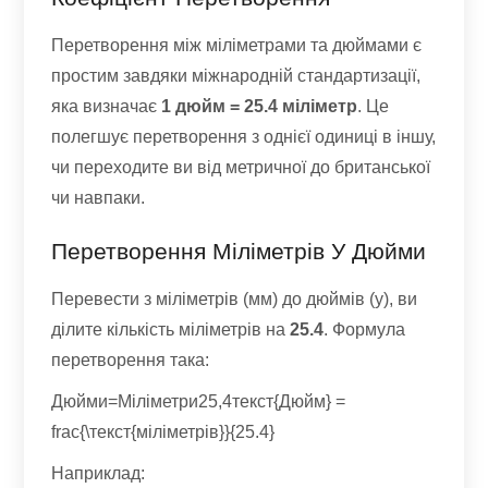
Перетворення між міліметрами та дюймами є
простим завдяки міжнародній стандартизації,
яка визначає
1 дюйм = 25.4 міліметр
. Це
полегшує перетворення з однієї одиниці в іншу,
чи переходите ви від метричної до британської
чи навпаки.
Перетворення Міліметрів У Дюйми
Перевести з міліметрів (мм) до дюймів (у), ви
ділите кількість міліметрів на
25.4
. Формула
перетворення така:
Дюйми=Міліметри25,4текст{Дюйм} =
frac{\текст{міліметрів}}{25.4}
Наприклад: