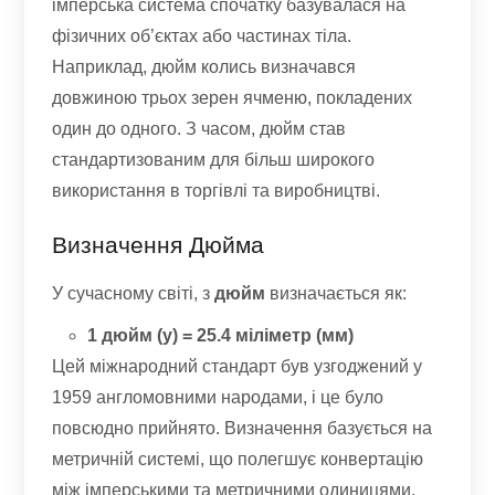
імперська система спочатку базувалася на
фізичних об’єктах або частинах тіла.
Наприклад, дюйм колись визначався
довжиною трьох зерен ячменю, покладених
один до одного. З часом, дюйм став
стандартизованим для більш широкого
використання в торгівлі та виробництві.
Визначення Дюйма
У сучасному світі, з
дюйм
визначається як:
1 дюйм (у) = 25.4 міліметр (мм)
Цей міжнародний стандарт був узгоджений у
1959 англомовними народами, і це було
повсюдно прийнято. Визначення базується на
метричній системі, що полегшує конвертацію
між імперськими та метричними одиницями.