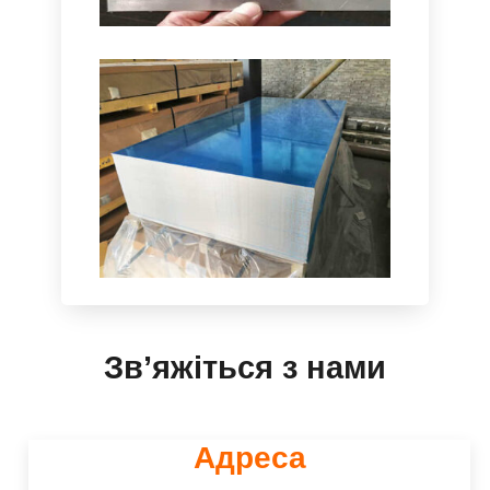
електрохімічний процес за
анодуванням, Деталі вибір сплаву,
окреслює виготовлення кроків, і
Перфорований
порівнює анодування з іншими
Алюмінієвий Лист
методами обробки.
Перфорований алюмінієвий лист -
це тип металевого листа, який
виготовляв із малюнком невеликих
отворів або перфорацій у всьому
матеріалі.
5182 Алюмінієвий Сплав
Зв’яжіться з нами
5182 Алюмінієвий сплав належить
до 5000 серія (Аль-Мг-Сі) сплав，
має хорошу резистентність до
Адреса
корозії, Відмінна зварюваність,
Хороша холодна працездатність, і