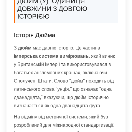
ДЮЙМ (У): ОДИНИЦЯ
ДОВЖИНИ З ДОВГОЮ
ІСТОРІЄЮ
Історія Дюйма
З
дюйм
має давню історію. Це частина
імперська система вимірювань
, який виник
у Британській імперії та використовувався в
багатьох англомовних країнах, включаючи
Сполучені Штати. Слово "дюйм" походить від
латинського слова "унція," що означає "одна
дванадцята," вказуючи, що дюйм історично
визначається як одна дванадцята фута.
На відміну від метричної системи, який був
розроблений для міжнародної стандартизації,