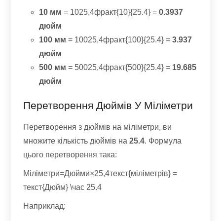
10 мм
= 1025,4фракт{10}{25.4} =
0.3937
дюйм
100 мм
= 10025,4фракт{100}{25.4} =
3.937
дюйм
500 мм
= 50025,4фракт{500}{25.4} =
19.685
дюйм
Перетворення Дюймів У Міліметри
Перетворення з дюймів на міліметри, ви
множите кількість дюймів на
25.4
. Формула
цього перетворення така:
Міліметри=Дюйми×25,4текст{міліметрів} =
текст{Дюйм} \час 25.4
Наприклад: