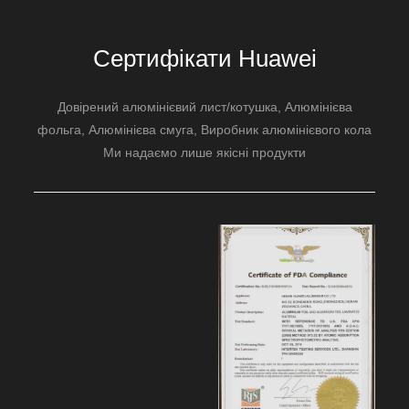
1050 алюмінієві круги штамповані 1050
алюмінієві листи/котушки та мають відмінну
Сертифікати Huawei
якість глибокої витяжки та прядіння. Вони
широко використовуються в посуді, лампи,
Довірений алюмінієвий лист/котушка, Алюмінієва
дорожні знаки, та алюмінієві банки.
фольга, Алюмінієва смуга, Виробник алюмінієвого кола
Ми надаємо лише якісні продукти