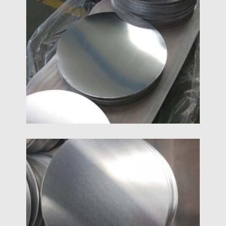
3003 алюмінієві круги мають видатну
продуктивність і міцніші, ніж 1000 серії
алюмінієві кола. Вони є найкращим вибором для
посуду, абажур, та виготовлення дорожніх
знаків.
1100 Алюмінієве Коло
1100 алюмінієві круги - це сплави чистого
алюмінію, що містять 99.0% алюміній і не може
бути зміцнений термічною обробкою; вони мають
низьку міцність, але хорошу
пластичність,Формування, зварюваність і