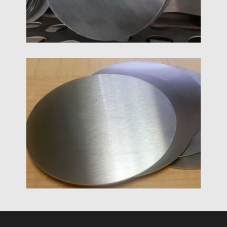
стійкість до корозії.
1060 Алюмінієві Круглі Диски
1060 алюмінієві круги/диски мають високий вміст
алюмінію. Це найбільш широко
використовуваний сплав на ринку і відносно
дешевий.
1050 Алюмінієве Коло