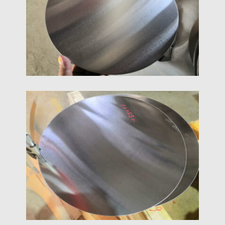
теплопровідність. В загартованому стані,
зберігає хорошу пластичність завдяки чудовій
пластичності.
1070 Алюмінієвий Коло Диски
1070 Алюмінієві кола отримують шляхом
глибокої обробки 1070 алюмінієві пластини/
котушки. Отже, 1070 Алюмінієві кола
успадковують усі властивості 1070 алюмінієві
пластини/котушки.