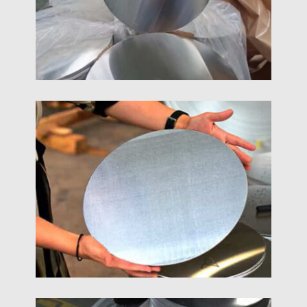
алюмінієвих сплавів 8xxx
5052 Алюмінієве Коло
5052 алюмінієве коло - це a 5000 серія AL-Mg
сплав коло, який є найміцнішим алюмінієвим
кругом серед сплавів, що не піддаються
термічній обробці.
3003 Алюмінієві Кола