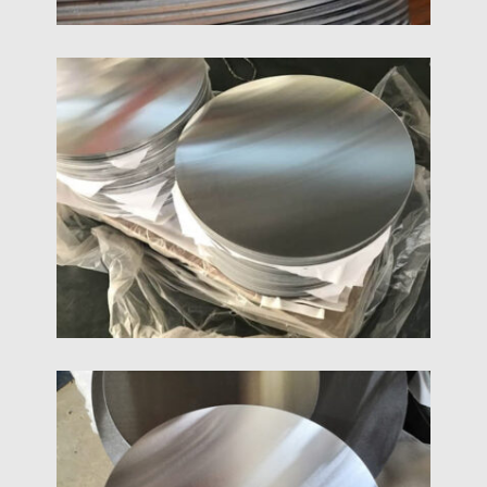
6061 Алюмінієві Дискові Кола
6061 алюмінієві диски штамповані з 6061
пластини/котушки з алюмінієвого сплаву. 6061
алюмінієві диски є найпоширенішими
алюмінієвими дисками, за винятком 1000 серії
алюмінієвих дисків.
5083 Алюмінієвий Коло Диски
5083 алюмінієвий круг має більш високу
міцність, ніж 5052 алюміній і має виняткову