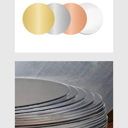
Анодований Алюмінієвий
Круглий Диск
Круги з анодованого алюмінію - це круги з
анодованого алюмінію, які отримують
штампуванням рулонів анодованого алюмінію, і
часто використовуються у високоякісному
посуді, високоякісні декоративні частини та
електронні вироби.