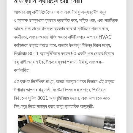
মাইক্রোন স্থায়িত্ব তার সেরা!
আপনার বায়ু নালী সিস্টেমের দক্ষতা এবং দীর্ঘায়ু অভ্যন্তরীণ বায়ুর
গুণমানকে উল্লেখযোগ্যভাবে প্রভাবিত করে, শক্তি খরচ, এবং সামগ্রিক
আরাম. উচ্চ মানের উপকরণ ব্যবহার করে যা স্থায়িত্ব প্রদান করে,
নমনীয়তা, এবং চমৎকার সিলিং ক্ষমতা নাটকীয়ভাবে আপনার HVAC
কর্মক্ষমতা উন্নত করতে পারে. বাজারে উপলব্ধ বিভিন্ন বিকল্প মধ্যে,
প্রিমিয়াম 8011 অ্যালুমিনিয়াম ফয়েল 90 একটি গেম-চেঞ্জার হিসাবে
বায়ু নালী জন্য মাইক, উচ্চতর সুরক্ষা প্রদান, দীর্ঘায়ু, এবং খরচ-
কার্যকারিতা.
এই ব্যাপক নির্দেশিকা মধ্যে, আমরা অন্বেষণ করব কিভাবে এই উন্নত
উপাদান আপনার বায়ু নালী সিস্টেম বিপ্লব করতে পারে, প্রিমিয়াম
নির্বাচনের সুবিধা 8011 অ্যালুমিনিয়াম ফয়েল, এবং আপনাকে জ্ঞাত
সিদ্ধান্ত নিতে সাহায্য করার জন্য ব্যবহারিক অন্তর্দৃষ্টি.