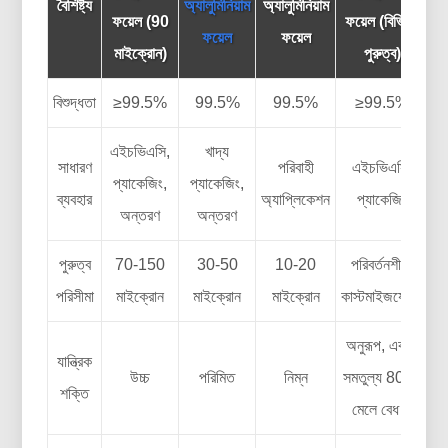
বৈশিষ্ট্য
অ্যালুমিনিয়াম
অ্যালুমিনিয়াম
ফয়েল (90
ফয়েল (বিভিন্ন
ফয়েল
ফয়েল
মাইক্রোন)
পুরুত্ব)
বিশুদ্ধতা
≥99.5%
99.5%
99.5%
≥99.5%
এইচভিএসি,
খাদ্য
সাধারণ
পরিবাহী
এইচভিএসি,
প্যাকেজিং,
প্যাকেজিং,
ব্যবহার
অ্যাপ্লিকেশন
প্যাকেজিং
অন্তরণ
অন্তরণ
পুরুত্ব
70-150
30-50
10-20
পরিবর্তনশীল,
পরিসীমা
মাইক্রোন
মাইক্রোন
মাইক্রোন
কাস্টমাইজযোগ্য
অনুরূপ, একই,
যান্ত্রিক
উচ্চ
পরিমিত
নিম্ন
সমতুল্য 8011
শক্তি
মেলে বেধ এ