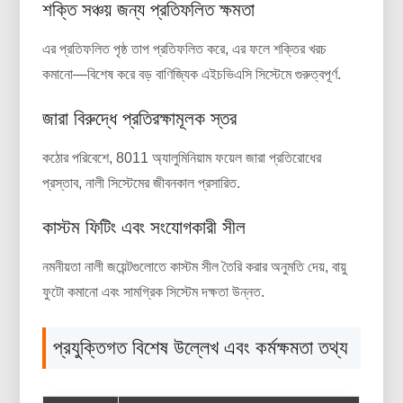
শক্তি সঞ্চয় জন্য প্রতিফলিত ক্ষমতা
এর প্রতিফলিত পৃষ্ঠ তাপ প্রতিফলিত করে, এর ফলে শক্তির খরচ
কমানো—বিশেষ করে বড় বাণিজ্যিক এইচভিএসি সিস্টেমে গুরুত্বপূর্ণ.
জারা বিরুদ্ধে প্রতিরক্ষামূলক স্তর
কঠোর পরিবেশে, 8011 অ্যালুমিনিয়াম ফয়েল জারা প্রতিরোধের
প্রস্তাব, নালী সিস্টেমের জীবনকাল প্রসারিত.
কাস্টম ফিটিং এবং সংযোগকারী সীল
নমনীয়তা নালী জয়েন্টগুলোতে কাস্টম সীল তৈরি করার অনুমতি দেয়, বায়ু
ফুটো কমানো এবং সামগ্রিক সিস্টেম দক্ষতা উন্নত.
প্রযুক্তিগত বিশেষ উল্লেখ এবং কর্মক্ষমতা তথ্য