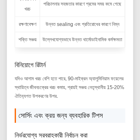
পরিচালনার সহজতার কারণে শ্রমের সময় কমে গেছে
খরচ
রক্ষণাবেক্ষণ
উন্নত sealing এবং প্রতিরোধের কারণে নিম্ন
শক্তি সঞ্চয়
উল্লেখযোগ্যভাবে উন্নত থার্মোডাইনামিক কর্মক্ষমতা
বিনিয়োগে রিটার্ন
যদিও আগাম খরচ বেশি হতে পারে, 90-মাইক্রন অ্যালুমিনিয়াম ফয়েলের
স্থায়িত্ব জীবনচক্রের খরচ কমায়, প্রায়ই সঞ্চয় নেতৃস্থানীয় 15-20%
ঐতিহ্যগত উপকরণের উপর.
সোর্সিং এবং ক্রয় জন্য ব্যবহারিক টিপস
নির্ভরযোগ্য সরবরাহকারী নির্বাচন করা