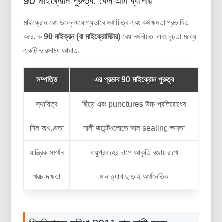
90 মাইক্রোন পুরুত্ব: কেন এটা ব্যাপার
মাইক্রোন বেধ উল্লেখযোগ্যভাবে স্থায়িত্ব এবং কর্মক্ষমতা প্রভাবিত
করে. ক
90 মাইক্রন (বা মাইক্রোমিটার)
বেধ নমনীয়তা এবং দৃঢ়তা মধ্যে
একটি ভারসাম্য আঘাত.
সম্পত্তি
এর প্রভাব 90 মাইক্রোন পুরুত্ব
স্থায়িত্ব
ছিঁড়ে এবং punctures উচ্চ প্রতিরোধের
সিল অখণ্ডতা
নালী জয়েন্টগুলোতে ভাল sealing ক্ষমতা
যান্ত্রিক সমর্থন
বায়ুপ্রবাহের চাপে আকৃতি বজায় রাখে
খরচ-দক্ষতা
মান ত্যাগ ছাড়াই অর্থনৈতিক