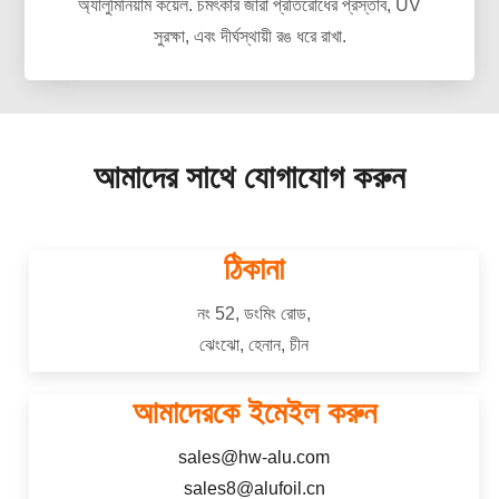
অ্যালুমিনিয়াম কয়েল. চমৎকার জারা প্রতিরোধের প্রস্তাব, UV
সুরক্ষা, এবং দীর্ঘস্থায়ী রঙ ধরে রাখা.
আমাদের সাথে যোগাযোগ করুন
ঠিকানা
নং 52, ডংমিং রোড,
ঝেংঝো, হেনান, চীন
আমাদেরকে ইমেইল করুন
sales@hw-alu.com
sales8@alufoil.cn