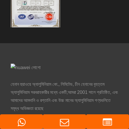
হেনান হুয়াওয়ে অ্যালুমিনিয়াম কো., লিমিটেড, চীন হেনানের বৃহত্তম
অ্যালুমিনিয়াম সরবরাহকারীর মধ্যে একটি,আমরা 2001 সালে প্রতিষ্ঠিত, এবং
আমাদের আমদানি ও রপ্তানি এবং উচ্চ মানের অ্যালুমিনিয়াম পণ্যগুলিতে
সমৃদ্ধ অভিজ্ঞতা রয়েছে
খোলার সময়: