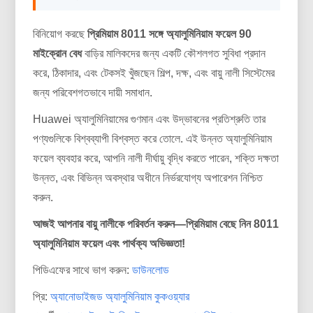
বিনিয়োগ করছে
প্রিমিয়াম 8011 সঙ্গে অ্যালুমিনিয়াম ফয়েল 90
মাইক্রোন বেধ
বাড়ির মালিকদের জন্য একটি কৌশলগত সুবিধা প্রদান
করে, ঠিকাদার, এবং টেকসই খুঁজছেন শিল্প, দক্ষ, এবং বায়ু নালী সিস্টেমের
জন্য পরিবেশগতভাবে দায়ী সমাধান.
Huawei অ্যালুমিনিয়ামের গুণমান এবং উদ্ভাবনের প্রতিশ্রুতি তার
পণ্যগুলিকে বিশ্বব্যাপী বিশ্বস্ত করে তোলে. এই উন্নত অ্যালুমিনিয়াম
ফয়েল ব্যবহার করে, আপনি নালী দীর্ঘায়ু বৃদ্ধি করতে পারেন, শক্তি দক্ষতা
উন্নত, এবং বিভিন্ন অবস্থার অধীনে নির্ভরযোগ্য অপারেশন নিশ্চিত
করুন.
আজই আপনার বায়ু নালীকে পরিবর্তন করুন—প্রিমিয়াম বেছে নিন 8011
অ্যালুমিনিয়াম ফয়েল এবং পার্থক্য অভিজ্ঞতা!
পিডিএফের সাথে ভাগ করুন:
ডাউনলোড
প্রি:
অ্যানোডাইজড অ্যালুমিনিয়াম কুকওয়্যার