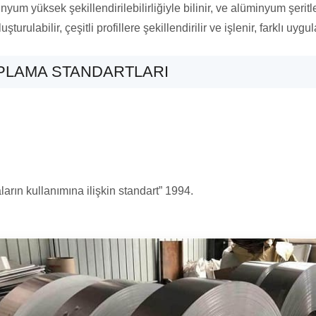
Alüminyum yüksek şekillendirilebilirliğiyle bilinir, ve alüminyum şer
urulabilir, çeşitli profillere şekillendirilir ve işlenir, farklı u
PLAMA STANDARTLARI
rın kullanımına ilişkin standart” 1994.