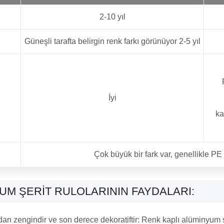
2-10 yıl
Güneşli tarafta belirgin renk farkı görünüyor 2-5 yıl
İyi
ka
Çok büyük bir fark var, genellikle PE
UM ŞERIT RULOLARININ FAYDALARI:
an zengindir ve son derece dekoratiftir: Renk kaplı alüminyum şer