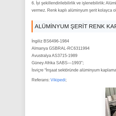
6. İyi şekillendirilebilirlik ve işlenebilirlik: 
vermez. Renk kaplı alüminyum şerit kolayca oluşt
ALÜMINYUM ŞERIT RENK KA
İngiliz BS6496-1984
Almanya GSBRAL-RC6311994
Avustralya AS3715-1989
Güney Afrika SABS—1993″;
İsviçre “İnşaat sektöründe alüminyum kaplamala
Referans:
Vikipedi
;