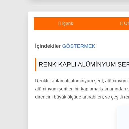
İçerik
Ür
İçindekiler
GÖSTERMEK
RENK KAPLI ALÜMINYUM ŞER
Renkli kaplamalı alüminyum şerit, alüminyum b
alüminyum şeritler, bir kaplama katmanından s
direncini büyük ölçüde artırabilen, ve çeşitli r