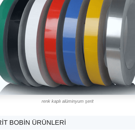
renk kaplı alüminyum şerit
IT BOBIN ÜRÜNLERI