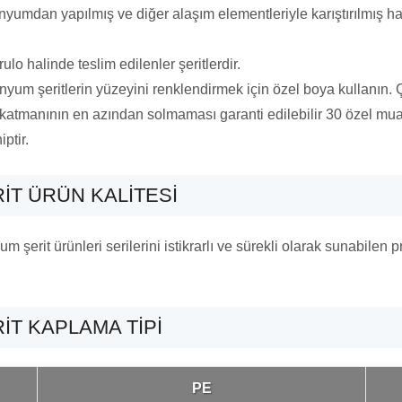
umdan yapılmış ve diğer alaşım elementleriyle karıştırılmış ha
rulo halinde teslim edilenler şeritlerdir.
inyum şeritlerin yüzeyini renklendirmek için özel boya kullanı
y katmanının en azından solmaması garanti edilebilir 30 özel mu
ptir.
IT ÜRÜN KALITESI
 şerit ürünleri serilerini istikrarlı ve sürekli olarak sunabilen 
IT KAPLAMA TIPI
PE