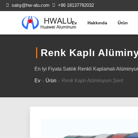
satış@hw-alu.com
+86 18137782032
Ev
Hakkında
Ürün
Renk Kaplı Alüminy
En Iyi Fiyata Satılık Renkli Kaplamalı Alümin
Ev
»
Ürün
»
Renk Kaplı Alüminyum Şerit