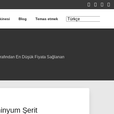
kinesi
Blog
Temas etmek
Çeviriyi
Düzenle
Tarafından En Düşük Fiyata Sağlanan
inyum Şerit