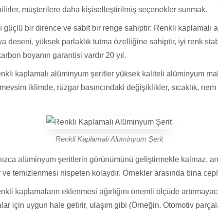
ilirler, müşterilere daha kişiselleştirilmiş seçenekler sunmak.
ı güçlü bir dirence ve sabit bir renge sahiptir: Renkli kaplamal
a deseni, yüksek parlaklık tutma özelliğine sahiptir, iyi renk stabi
karbon boyanın garantisi vardır 20 yıl.
Renkli kaplamalı alüminyum şeritler yüksek kaliteli alüminyum mal
ört mevsim iklimde, rüzgar basıncındaki değişiklikler, sıcaklık, n
Renkli Kaplamalı Alüminyum Şerit
lnızca alüminyum şeritlerin görünümünü geliştirmekle kalmaz, a
ür ve temizlenmesi nispeten kolaydır. Örnekler arasında bina ceph
renkli kaplamaların eklenmesi ağırlığını önemli ölçüde artırmayac
alar için uygun hale getirir, ulaşım gibi (Örneğin. Otomotiv parçal