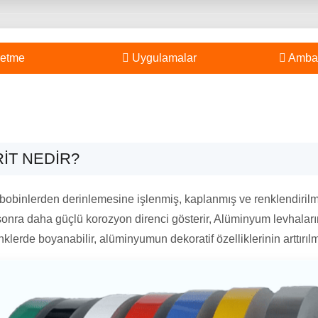
etme
Uygulamalar
Ambal
IT NEDIR?
obinlerden derinlemesine işlenmiş, kaplanmış ve renklendirilmiş
onra daha güçlü korozyon direnci gösterir, Alüminyum levhaların
enklerde boyanabilir, alüminyumun dekoratif özelliklerinin arttırıl