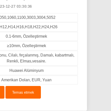
3-12-27 03:30:36
050,1060,1100,3003,3004,5052
H12,H14,H16,H18,H22,H24,H26
0.1-6mm, Özelleştirmek
≥10mm, Özelleştirmek
u, Cilalı, fırçalanmış, Damalı, kabartmalı,
Renkli, Elmas,vesaire.
Huawei Alüminyum
Amerikan Doları, EUR, Yuan
Temas etmek