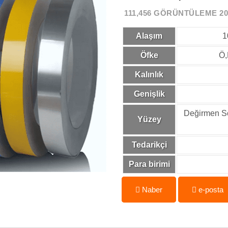
111,456 GÖRÜNTÜLEME 202
Alaşım
1
Öfke
Ö,
Kalınlık
Genişlik
Değirmen Son
Yüzey
Tedarikçi
Para birimi
Naber
e-posta