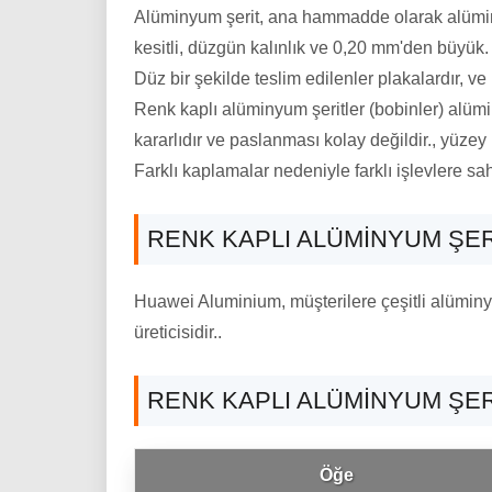
Alüminyum şerit, ana hammadde olarak alüminy
kesitli, düzgün kalınlık ve 0,20 mm'den büyük.
Düz bir şekilde teslim edilenler plakalardır, ve 
Renk kaplı alüminyum şeritler (bobinler) alüm
kararlıdır ve paslanması kolay değildir., yüze
Farklı kaplamalar nedeniyle farklı işlevlere sahi
RENK KAPLI ALÜMINYUM ŞER
Huawei Aluminium, müşterilere çeşitli alüminyum
üreticisidir..
RENK KAPLI ALÜMINYUM ŞER
Öğe