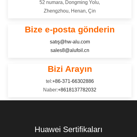
52 numara, Dongming Yolu,
Zhengzhou, Henan, Çin
Bize e-posta gönderin
satış@hw-alu.com
sales8@alufoil.cn
Bizi Arayın
tel:
+86-371-66302886
Naber:
+8618137782032
Huawei Sertifikaları