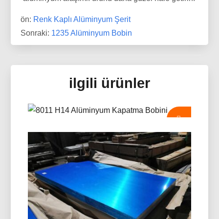
ön:
Renk Kaplı Alüminyum Şerit
Sonraki:
1235 Alüminyum Bobin
ilgili ürünler
8011 H14 Alüminyum Kapatma
Bobini
8011 H14 Alüminyum Kapatma Bobini, şişe
kapakları üretimi için özel olarak tasarlanmıştır.,
ROPP kapakları, vidalı kapaklar, ve içecek
kapanışları. Mükemmel biçimlendirilebilirlik sunar,