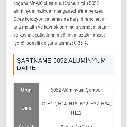
çoğunu MnAl6 oluşturur. Kromun rolü 5052
alüminyum halkalar manganezinkine benzer.
Stres korozyon çatlamasına karşı direnci artırır,
ana metalin ve kaynakların mukavemetini arttırır,
ve kaynak çatlaklarının eğilimini azaltır, ancak
içeriği genellikle şunu aşmaz: 0.35%.
ŞARTNAME 5052 ALÜMINYUM
DAIRE
Ürün
5052 Alüminyum Çember
Ö, H12, H14, H18, H22, H32, H34,
Öfke
H111
Kalınlık
0.5mm-10.0mm