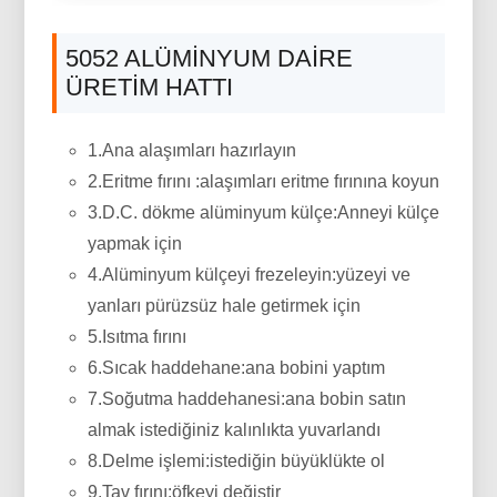
5052 ALÜMINYUM DAIRE
ÜRETIM HATTI
1.Ana alaşımları hazırlayın
2.Eritme fırını :alaşımları eritme fırınına koyun
3.D.C. dökme alüminyum külçe:Anneyi külçe
yapmak için
4.Alüminyum külçeyi frezeleyin:yüzeyi ve
yanları pürüzsüz hale getirmek için
5.Isıtma fırını
6.Sıcak haddehane:ana bobini yaptım
7.Soğutma haddehanesi:ana bobin satın
almak istediğiniz kalınlıkta yuvarlandı
8.Delme işlemi:istediğin büyüklükte ol
9.Tav fırını:öfkeyi değiştir