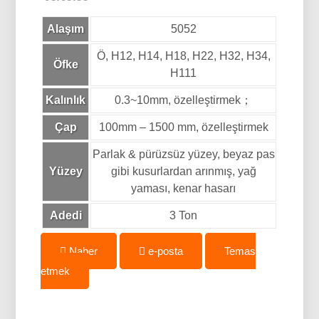
Alaşım
5052
Ö, H12, H14, H18, H22, H32, H34,
Öfke
H111
Kalınlık
0.3~10mm, özelleştirmek；
Çap
100mm – 1500 mm, özelleştirmek
Parlak & pürüzsüz yüzey, beyaz pas
Yüzey
gibi kusurlardan arınmış, yağ
yaması, kenar hasarı
Adedi
3 Ton
Naber
e-posta
Temas
etmek