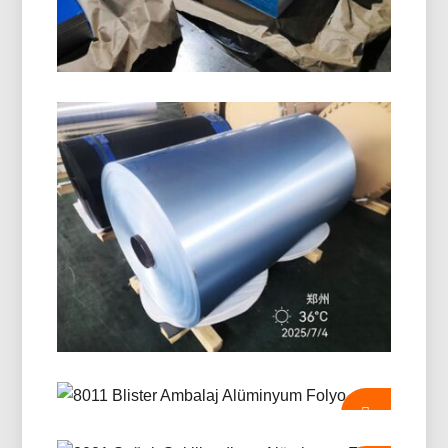
korozyon direnci, ve üstün yüzey kalitesi.
Deniz Sınıfı 5086 H116
Alüminyum Levha
Denizcilik sınıfının nasıl olduğunu öğrenin 5086
H116 alüminyum plaka gövdelerde olağanüstü
performans sunar, güverte, ve kanıtlanmış bir güç
dengesine sahip offshore ekipmanları,
dayanıklılık, ve hafif tasarım.
PE Kaplı Alüminyum Folyo Rulo