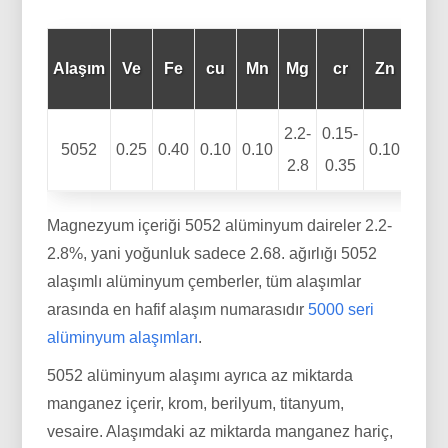
İle
Alaşım
Ve
Fe
cu
Mn
Mg
cr
Zn
ilgili
2.2-
0.15-
5052
0.25
0.40
0.10
0.10
0.10
–
2.8
0.35
Magnezyum içeriği 5052 alüminyum daireler 2.2-
2.8%, yani yoğunluk sadece 2.68. ağırlığı 5052
alaşımlı alüminyum çemberler, tüm alaşımlar
arasında en hafif alaşım numarasıdır
5000 seri
alüminyum alaşımları
.
5052 alüminyum alaşımı ayrıca az miktarda
manganez içerir, krom, berilyum, titanyum,
vesaire. Alaşımdaki az miktarda manganez hariç,