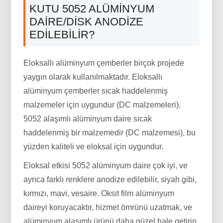
KUTU 5052 ALÜMINYUM
DAIRE/DISK ANODIZE
EDILEBILIR?
Eloksallı alüminyum çemberler birçok projede
yaygın olarak kullanılmaktadır. Eloksallı
alüminyum çemberler sıcak haddelenmiş
malzemeler için uygundur (DC malzemeleri).
5052 alaşımlı alüminyum daire sıcak
haddelenmiş bir malzemedir (DC malzemesi), bu
yüzden kaliteli ve eloksal için uygundur.
Eloksal etkisi 5052 alüminyum daire çok iyi, ve
ayrıca farklı renklere anodize edilebilir, siyah gibi,
kırmızı, mavi, vesaire. Oksit film alüminyum
daireyi koruyacaktır, hizmet ömrünü uzatmak, ve
alüminyum alaşımlı ürünü daha güzel hale getirin.