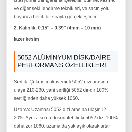
istasyonlar damgalama içerebilir, bükme, kesme,
ve diğer şekillendirme teknikleri, ve sacın yolu
boyunca belirli bir sırayla gerçekleştirilir.
2. Kalınlık: 0.15″ – 0,39″ (4mm – 10 mm)
lazer kesim
5052 ALÜMINYUM DISK/DAIRE
PERFORMANS ÖZELLIKLERI
Sertlik: Çekme mukavemeti 5052 dizi arasına
ulaşır 210-230, yani sertliği 5052 dır-dir 100%
sertliğinden daha yüksek 1060.
Uzama: Uzaması 5052 dizi arasına ulaşır 12-
20%. Ayrıca şu da düşünülebilir ki 5052 dizi 100%
daha zor 1060, uzama da yaklaşık olarak artar