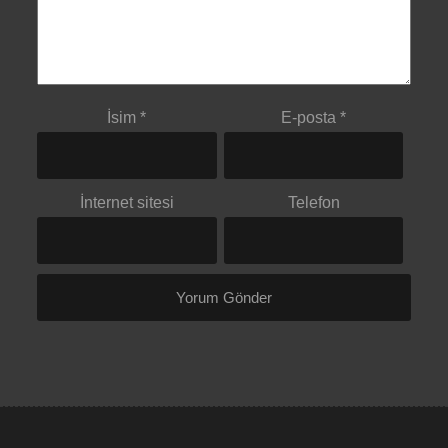
İsim
*
E-posta
*
İnternet sitesi
Telefon