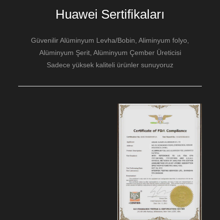
plakadır. Özellikleri, plaka yüzeyinde üç paralel ve
Alüminyum elmas basamak plakası, alüminyum
Huawei Sertifikaları
yükseltilmiş kaburga bulunmasıdır.
baklavalı kalın sac olarak da bilinir, bir tarafı
kabartmalı baklava desenli kabartmalı alüminyum
Güvenilir Alüminyum Levha/Bobin, Aliminyum folyo,
haddelenmiş levha türüdür.
Alüminyum Şerit, Alüminyum Çember Üreticisi
Sadece yüksek kaliteli ürünler sunuyoruz