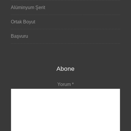
Alüminyum Şerit
Ortak Boyut
Başvuru
Abone
Yorum
*