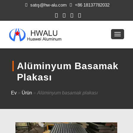
satış@hw-alu.com
+86 18137782032
Alüminyum Basamak
Plakası
Ev
»
Ürün
»
Alüminyum basamak plakası