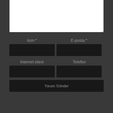
İsim
*
E-posta
*
İnternet sitesi
Telefon