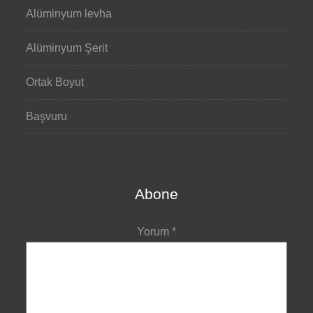
Alüminyum levha
Alüminyum Şerit
Ortak Boyut
Başvuru
Abone
Yorum
*