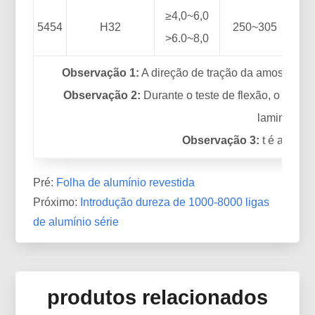
≥4,0~6,0
5454
H32
250~305
>6.0~8,0
Observação 1:
A direção de tração da amostra dev
Observação 2:
Durante o teste de flexão, o eixo d
laminação.
Observação 3:
t é a espe
Pré:
Folha de alumínio revestida
Próximo:
Introdução dureza de 1000-8000 ligas
de alumínio série
produtos relacionados