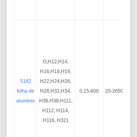
O,H12,H14,
H16,H18,H19,
5182
H22,H24,H26,
folha de
H28,H32,H34,
0.15-600
20-2650
50
alumínio
H36,H38,H111,
H112, H114,
H116, H321