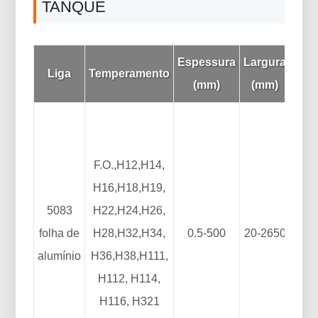
TANQUE
Espessura
Largura
Com
Liga
Temperamento
(mm)
(mm)
F.O.,H12,H14,
H16,H18,H19,
5083
H22,H24,H26,
folha de
H28,H32,H34,
0.5-500
20-2650
50
alumínio
H36,H38,H111,
H112, H114,
H116, H321