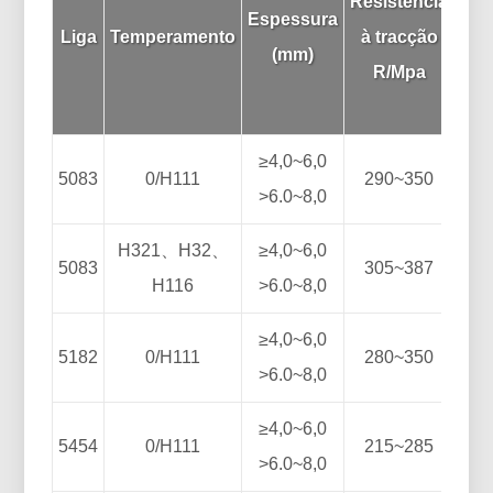
Resistência
pro
Espessura
Liga
Temperamento
à tracção
R
(mm)
R/Mpa
≥4,0~6,0
5083
0/H111
290~350
>6.0~8,0
H321、H32、
≥4,0~6,0
5083
305~387
H116
>6.0~8,0
≥4,0~6,0
5182
0/H111
280~350
>6.0~8,0
≥4,0~6,0
5454
0/H111
215~285
>6.0~8,0