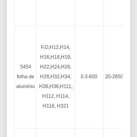
F,O,H12,H14,
H16,H18,H19,
5454
H22,H24,H26,
folha de
H28,H32,H34,
0.3-600
20-2650
50
alumínio
H36,H38,H111,
H112, H114,
H116, H321