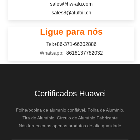
sales@hw-alu.com
sales8@alufoil.cn
Ligue para nós
Tel:
+86-371-66302886
Whatsapp:
+8618137782032
Certificados Huawei
Folha/bobina de alumínio confiável, Folha de Alumínio,
Tira de Alumínio, Círculo de Alumínio Fabricante
Nós fornecemos apenas produtos de alta qualidade