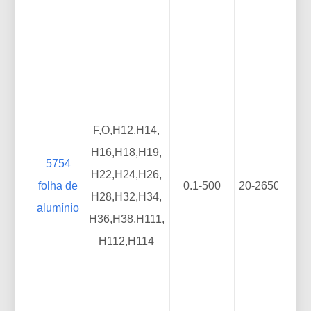
F,O,H12,H14,
H16,H18,H19,
5754
H22,H24,H26,
folha de
0.1-500
20-2650
50
H28,H32,H34,
alumínio
H36,H38,H111,
H112,H114