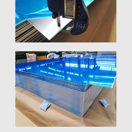
forte conformabilidade, aparência limpa, e
desempenho confiável em sinalização,
revestimento, isolamento, e projetos de fabricação.
12 Folha De Alumínio De Calibre
12 folha de alumínio de calibre (≈2,05mm)
proporciona um equilíbrio confiável de rigidez,
conformabilidade e resistência à corrosão. Ideal
para engenheiros e fabricantes — especifique a
liga, temperamento e tolerâncias