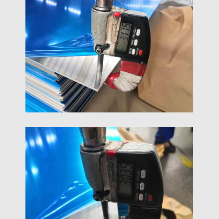
1folha de alumínio mm refere-se a uma folha de
alumínio com espessura de 1 mm,
independentemente do tamanho e liga. 1folha de
alumínio mm é geralmente chamada de folha fina,
que tem uma ampla gama de usos, cobrindo vários
setores e campos.
1/8 Folha De Alumínio
A 1/8 folha de alumínio refere-se a uma folha de
alumínio que é 1/8 polegada de espessura. O "1/8"
indica a espessura da folha, o que equivale a 0.125
polegadas ou aproximadamente 3.175 milímetros.