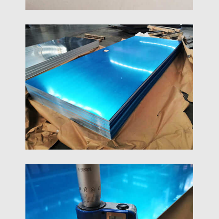
2milímetros 1050 Folha De
Alumínio Do Espelho H24
2mm de alta qualidade 1050 Folha de espelho de
alumínio H24 com excelente refletividade,
desempenho estável, e um acabamento premium
para uso decorativo e industrial.
3milímetros 1050 Folha De
Alumínio H24
Escolha 3mm 1050 Folha de alumínio H24 para