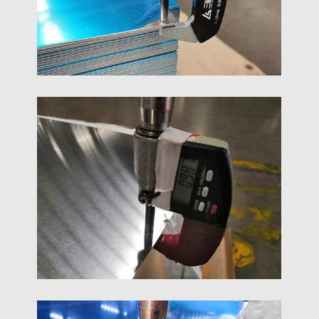
2MM Folha De Alumínio
Uma folha de alumínio de 2 mm refere -se a
material de alumínio enrolado com uma espessura
com precisão dentro da faixa de 2,0 ± 0,1 mm, Em
conformidade com padrões internacionais como
ISO 6361 e ASTM B209.
1mm Folha De Alumínio