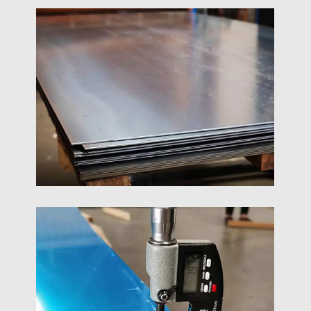
Quão Grosso É 16 Folha De
Alumínio De Calibre
Saiba quão grosso 16 avalie a folha de alumínio e
veja suas medidas exatas, força, e aplicações
comuns. Obtenha orientação clara para escolher o
medidor de alumínio certo para o seu projeto.
3 16 Folha De Alumínio
Descubra alta resistência 3/16 chapas de alumínio
para estrutural, marinho, e aplicações industriais.
Resistente à corrosão e fácil de fabricar. Tamanhos
personalizados disponíveis.