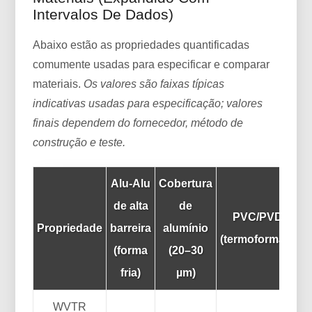
Intervalos De Dados)
Abaixo estão as propriedades quantificadas
comumente usadas para especificar e comparar
materiais.
Os valores são faixas típicas
indicativas usadas para especificação; valores
finais dependem do fornecedor, método de
construção e teste.
Alu-Alu
Cobertura
de alta
de
PVC/PVDC
Propriedade
barreira
alumínio
(termoformável)
(forma
(20–30
fria)
µm)
WVTR