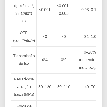
(g·m⁻²·dia⁻¹,
<0.001–
<0.001
0.03–0,12
38°C/90%
0,005
UR)
OTR
~0
~0
0.1–1,0
(cc·m⁻²·dia⁻¹)
0–20%
Transmissão
0%
0%
(depende da
de luz
metalização)
Resistência
à tração
80–120
80–110
40–70
típica (MPa)
Força de