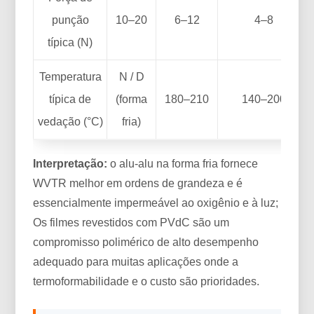
punção
10–20
6–12
4–8
típica (N)
Temperatura
N / D
típica de
(forma
180–210
140–200
vedação (°C)
fria)
Interpretação:
o alu-alu na forma fria fornece
WVTR melhor em ordens de grandeza e é
essencialmente impermeável ao oxigênio e à luz;
Os filmes revestidos com PVdC são um
compromisso polimérico de alto desempenho
adequado para muitas aplicações onde a
termoformabilidade e o custo são prioridades.