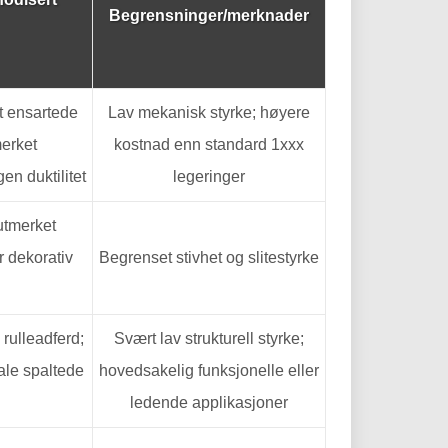
Begrensninger/merknader
t ensartede
Lav mekanisk styrke; høyere
merket
kostnad enn standard 1xxx
en duktilitet
legeringer
 utmerket
r dekorativ
Begrenset stivhet og slitestyrke
 rulleadferd;
Svært lav strukturell styrke;
ale spaltede
hovedsakelig funksjonelle eller
ledende applikasjoner