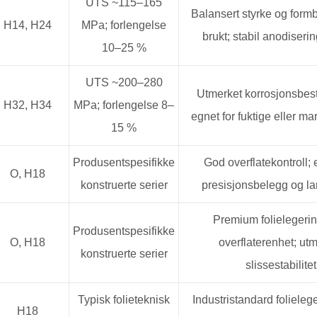
UTS ~115–165
Balansert styrke og form
H14, H24
MPa; forlengelse
brukt; stabil anodiseri
10–25 %
UTS ~200–280
Utmerket korrosjonsbes
H32, H34
MPa; forlengelse 8–
egnet for fuktige eller ma
15 %
Produsentspesifikke
God overflatekontroll; 
O, H18
konstruerte serier
presisjonsbelegg og l
Premium folielegerin
Produsentspesifikke
O, H18
overflaterenhet; ut
konstruerte serier
slissestabilitet
Typisk folieteknisk
Industristandard folielege
H18