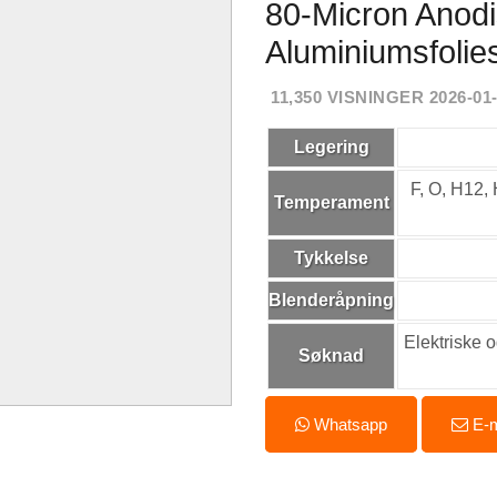
80-Micron Anodi
Aluminiumsfolie
11,350 VISNINGER 2026-01-
Legering
F, O, H12,
Temperament
Tykkelse
Blenderåpning
Elektriske 
Søknad
Whatsapp
E-m