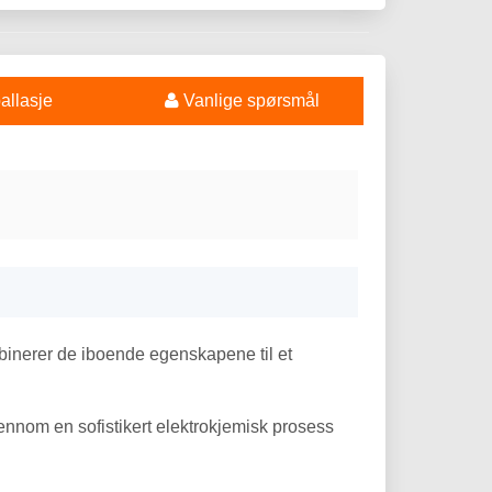
llasje
Vanlige spørsmål
binerer de iboende egenskapene til et
jennom en sofistikert elektrokjemisk prosess