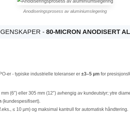
Anodiseringsprosess av aluminiumslegering
 EGENSKAPER -
80-MICRON ANODISERT A
O-er - typiske industrielle toleranser er
±3–5 µm
for presisjonsf
 mm (6″) eller 305 mm (12″) avhengig av kundeutstyr; ytre dia
m
(kundespesifisert).
eks., ≤ 10 µm) og maksimal kantrull for automatisk håndtering.