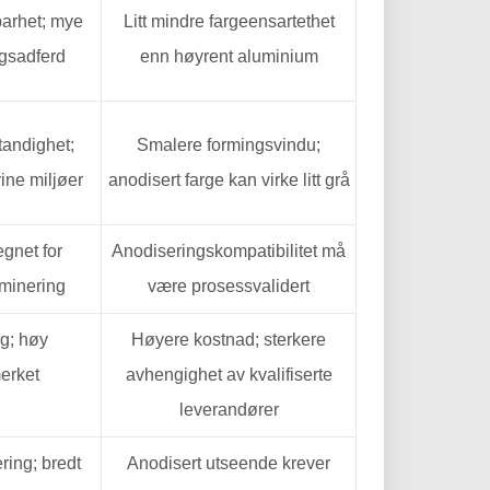
barhet; mye
Litt mindre fargeensartethet
ngsadferd
enn høyrent aluminium
tandighet;
Smalere formingsvindu;
rine miljøer
anodisert farge kan virke litt grå
egnet for
Anodiseringskompatibilitet må
aminering
være prosessvalidert
g; høy
Høyere kostnad; sterkere
merket
avhengighet av kvalifiserte
leverandører
ring; bredt
Anodisert utseende krever