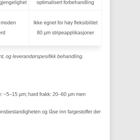
lgjengelighet
optimalisert forbehandling
; moden
Ikke egnet for høy fleksibilitet
erd
80 µm stripeapplikasjoner
nt, og leverandørspesifikk behandling.
e: ~5–15 µm; hard frakk: 20–60 µm men
sjonsbestandigheten og låse inn fargestoffer der