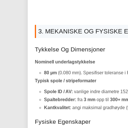
3. MEKANISKE OG FYSISKE
Tykkelse Og Dimensjoner
Nominell underlagstykkelse
80 µm
(0.080 mm). Spesifiser toleranse i P
Typisk spole / stripeformater
Spole ID / AV:
vanlige indre diametre 152
Spaltebredder:
fra
3 mm
opp til
300+ m
Kantkvalitet:
angi maksimal gradhøyde (f.
Fysiske Egenskaper