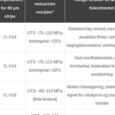
mekaniske
for 80 µm
foliestrimmel
områder*
stripe
Ekstremt høy renhet; mes
UTS ~70–110 MPa;
O, H14
anodiske filmer; ut
forlengelse >25%
fargingskonsistens; overleg
God overflatekvalitet;
UTS ~70–115 MPa;
O, H14
formbarhet; foretrukket fo
forlengelse >20%
anodisering
Moden folielegering; stabil
UTS ~60–110 MPa
O, H18
egnet for ultratynne og sm
(folie tilstand)
strimler