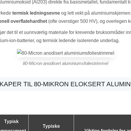
aluminiumoksid (Al203) direkte fra basismetallet, fundamentalt
erkede
termisk ledningsevne
og lett vekt på aluminiumskjerne
nell overflatehardhet
(ofte overstiger 500 HV), og overlegen 
 det til et uunnværlig materiale for krevende bruksområder inn
itium-ion-batterier, og termisk ledende isolerende underlag.
80-Micron anodisert aluminiumsfoliestrimmel
APER TIL 80-MIKRON ELOKSERT ALUMI
Typisk
Typiske
emperament
Viktige fordeler for a