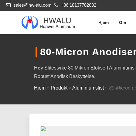
sales@hw-alu.com
+86 18137782032
Hjem
Om
80-Micron Anodiser
Høy Slitestyrke 80 Mikron Eloksert Aluminiumsf
Robust Anodisk Beskyttelse.
Hjem
»
Produkt
»
Aluminiumslist
»
80-Micron an