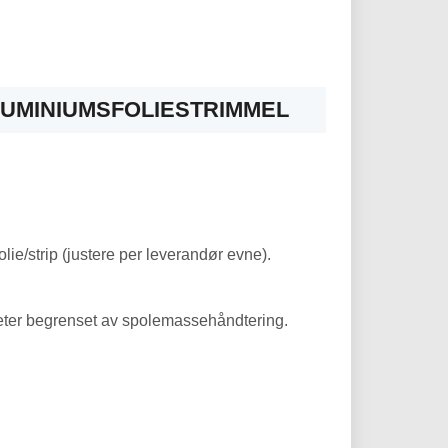
LUMINIUMSFOLIESTRIMMEL
olie/strip (justere per leverandør evne).
meter begrenset av spolemassehåndtering.