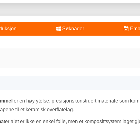
duksjon
Søknader
Emba
rimmel
er en høy ytelse, presisjonskonstruert materiale som kom
ene til et keramisk overflatelag.
materialet er ikke en enkel folie, men et komposittsystem laget g