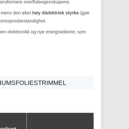
 transformere overflateegenskapene.
n mens den øker
høy dielektrisk styrke
(gjør
korrosjonsbestandighet.
en elektronikk og nye energisektorer, som
NIUMSFOLIESTRIMMEL
nodisert