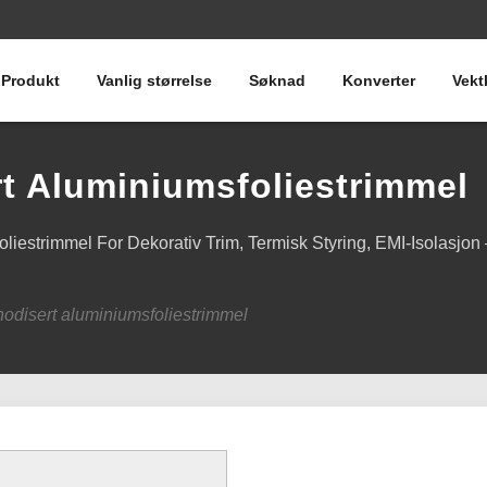
Produkt
Vanlig størrelse
Søknad
Konverter
Vekt
t Aluminiumsfoliestrimmel
oliestrimmel For Dekorativ Trim, Termisk Styring, EMI-Isolasjo
odisert aluminiumsfoliestrimmel