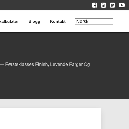
kalkulator
Blogg
Kontakt
Rediger
oversettelse
n — Førsteklasses Finish, Levende Farger Og