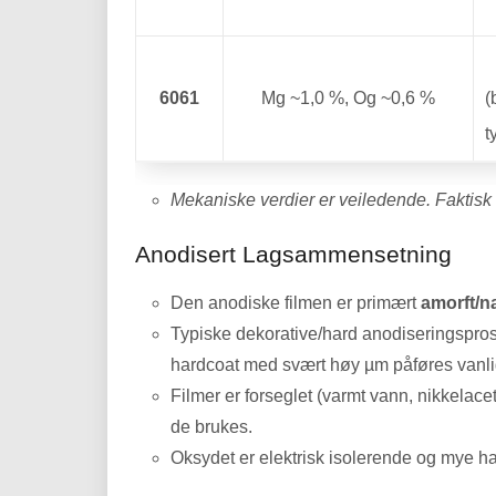
6061
Mg ~1,0 %, Og ~0,6 %
(
t
Mekaniske verdier er veiledende. Faktisk
Anodisert Lagsammensetning
Den anodiske filmen er primært
amorft/n
Typiske dekorative/hard anodiseringspros
hardcoat med svært høy µm påføres vanligv
Filmer er forseglet (varmt vann, nikkelacet
de brukes.
Oksydet er elektrisk isolerende og mye ha