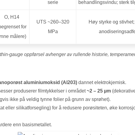
serie
behandlingsvindu; sterk ti
O, H14
UTS ~260–320
Høy styrke og stivhet
begrenset for
MPa
anodiseringsadf
ynne målere)
 thin-gauge oppførsel avhenger av rullende historie, temperame
anoporøst aluminiumoksid (Al203)
dannet elektrokjemisk.
esser produserer filmtykkelser i området
~2 – 25 µm
(dekorativ
is ikke på veldig tynne folier på grunn av sprøhet).
at eller silikatforsegling) for å redusere porøsiteten, øke korro
rdere enn basismetallet.