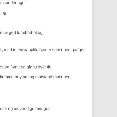
iumsunderlaget.
slag.
nn av god formbarhet og
ruk, med interiørapplikasjoner som noen ganger
evare farge og glans over tid.
øtekomme bøying, og motstand mot riper.
ler og innvendige foringer.