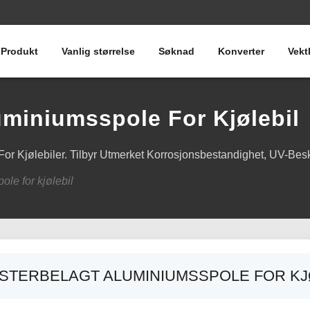
Produkt
Vanlig størrelse
Søknad
Konverter
Vekt
uminiumsspole For Kjølebil
or Kjølebiler. Tilbyr Utmerket Korrosjonsbestandighet, UV-Bes
le for kjølebil
STERBELAGT ALUMINIUMSSPOLE FOR KJ