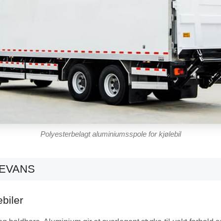
Polyesterbelagt aluminiumsspole for kjølebil
EVANS
ebiler