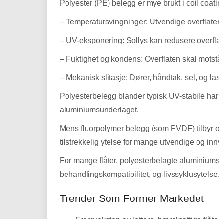
Polyester (PE) belegg er mye brukt i coil coat
– Temperatursvingninger: Utvendige overflate
– UV-eksponering: Sollys kan redusere overflat
– Fuktighet og kondens: Overflaten skal motstå
– Mekanisk slitasje: Dører, håndtak, sel, og last
Polyesterbelegg blander typisk UV-stabile har
aluminiumsunderlaget.
Mens fluorpolymer belegg (som PVDF) tilbyr ove
tilstrekkelig ytelse for mange utvendige og innv
For mange flåter, polyesterbelagte aluminiums
behandlingskompatibilitet, og livssyklusytelse
Trender Som Former Markedet