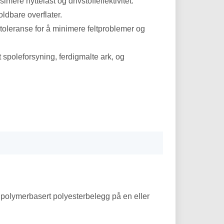
mere nyttelast og drivstoffeffektivitet.
ldbare overflater.
etoleranse for å minimere feltproblemer og
 spoleforsyning, ferdigmalte ark, og
et polymerbasert polyesterbelegg på en eller