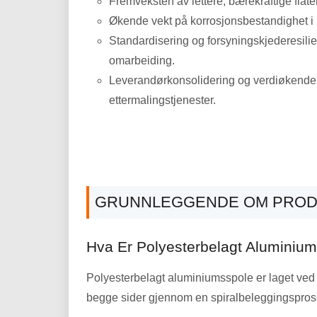
Fremveksten av lettere, bærekraftige flåter
Økende vekt på korrosjonsbestandighet i k
Standardisering og forsyningskjederesilie
omarbeiding.
Leverandørkonsolidering og verdiøkende tje
ettermalingstjenester.
GRUNNLEGGENDE OM PROD
Hva Er Polyesterbelagt Aluminiu
Polyesterbelagt aluminiumsspole er laget ved å 
begge sider gjennom en spiralbeleggingspros