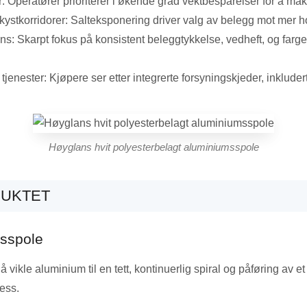
: Operatører prioriterer i økende grad vektbesparelser for å maksi
ystkorridorer: Salteksponering driver valg av belegg mot mer ho
ns: Skarpt fokus på konsistent beleggtykkelse, vedheft, og farg
nester: Kjøpere ser etter integrerte forsyningskjeder, inkludert
Høyglans hvit polyesterbelagt aluminiumsspole
UKTET
msspole
vikle aluminium til en tett, kontinuerlig spiral og påføring av 
ess.