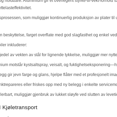
 og holdbare. Aluminium gir et overlegent styrke-til-vekt-forho
telasteffektivitet.
gsprosessen, som muliggjør kontinuerlig produksjon av plater til 
 beskyttelse, farget overflate med god slagfasthet og enkel ved
ler inkluderer:
el av vekten av stål for lignende tykkelse, muliggjør mer nyttelas
ium motstår kystsaltspray, veisalt, og fuktighetseksponering—hy
g gir jevn farge og glans, hjelpe flåter med et profesjonelt ima
repareres eller friskes opp med ny belegg i enkelte servicemod
erbart, muliggjør gjenbruk av lukket sløyfe ved slutten av levet
I Kjøletransport