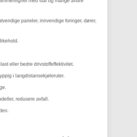
ld sammenlignet med stål og mange andre
utvendige paneler, innvendige foringer, dører,
likehold.
t eller bedre drivstoffeffektivitet.
ppig i langdistansekjøleruter.
ge.
eller, redusere avfall.
iden.