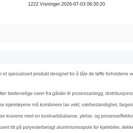
1222 Visninger 2026-07-03 06:30:20
 et spesialisert produkt designet for å tåle de tøffe forholdene 
lytter bedervelige varer fra gårder til prosessanlegg, distribusjon
se kjøretøyene må kombinere lav vekt, værbestandighet, fargesta
se kravene med en kostnadsbalanse, ytelse, og prosesseffektivi
sert titt på polyesterbelagt aluminiumsspole for kjølebiler, de