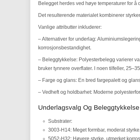
Belegget herdes ved høye temperaturer for å d
Det resulterende materialet kombinerer styrken 
Vanlige attributter inkluderer:
– Alternativer for underlag: Aluminiumsleger
korrosjonsbestandighet.
– Beleggtykkelse: Polyesterbelegg varierer va
bruker tynnere overflater. I noen tilfeller, 25–
– Farge og glans: En bred fargepalett og glanss
– Vedheft og holdbarhet: Moderne polyesterform
Underlagsvalg Og Beleggtykkelse
Substrater:
3003-H14: Meget formbar, moderat styrke,
5052-H32: Høyere styrke, utmerket korros