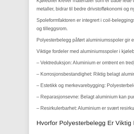
Kjølebiler krever materialer som er både lette
metaller, bidrar til bedre drivstofføkonomi og nyt
Spoleformfaktoren er integrert i coil-beleggin
og tilleggsrom.
Polyesterbelegg påført aluminiumsspoler gir en
Viktige fordeler med aluminiumsspoler i kjølebi
– Vektreduksjon: Aluminium er omtrent en tredjed
– Korrosjonsbestandighet: Riktig belagt alumin
– Estetikk og merkevarebygging: Polyesterbeleg
– Reparasjonsevne: Belagt aluminium kan punkt
– Resirkulerbarhet: Aluminium er svært resirkul
Hvorfor Polyesterbelegg Er Viktig 