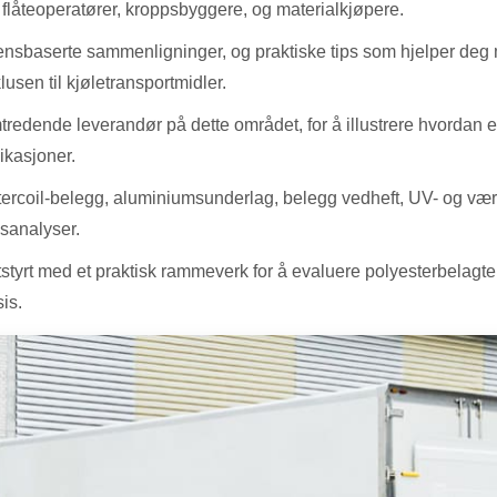
 flåteoperatører, kroppsbyggere, og materialkjøpere.
idensbaserte sammenligninger, og praktiske tips som hjelper deg
lusen til kjøletransportmidler.
dende leverandør på dette området, for å illustrere hvordan en t
likasjoner.
tercoil-belegg, aluminiumsunderlag, belegg vedheft, UV- og vær
dsanalyser.
utstyrt med et praktisk rammeverk for å evaluere polyesterbelagte
is.