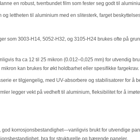
anne en robust, tverrbundet film som fester seg godt til alumin
og lettheten til aluminium med en slitesterk, farget beskyttelse
inger som 3003-H14, 5052-H32, og 3105-H24 brukes ofte på gru
nligvis fra ca 12 til 25 mikron (0.012–0,025 mm) for utvendig b
35 mikron kan brukes for økt holdbarhet eller spesifikke fargekrav.
erie er tilgjengelig, med UV-absorbere og stabilisatorer for å b
ler legger vekt på vedheft til aluminium, fleksibilitet for å im
 god korrosjonsbestandighet—vanligvis brukt for utvendige pane
jonsbestandighet, bra for strukturelle og bærende paneler.