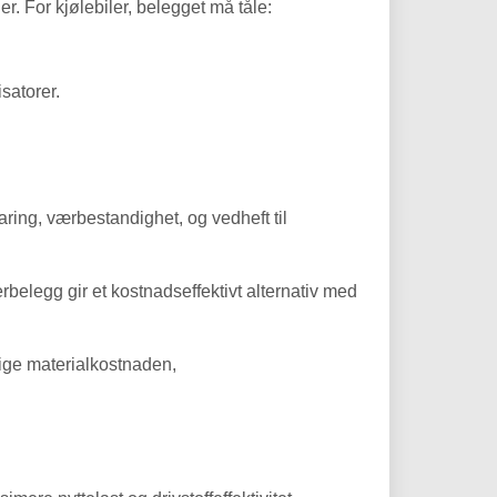
. For kjølebiler, belegget må tåle:
.
satorer.
ing, værbestandighet, og vedheft til
belegg gir et kostnadseffektivt alternativ med
lige materialkostnaden,