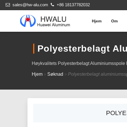
sales@hw-alu.com
+86 18137782032
Hjem
Om
Polyesterbelagt Al
Høykvalitets Polyesterbelagt Aluminiumsspole F
Hjem
»
Søknad
»
Polyesterbelagt aluminiumsspo
POLYE