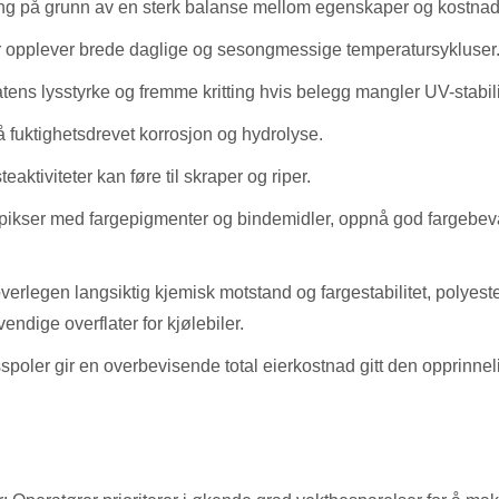
ing på grunn av en sterk balanse mellom egenskaper og kostnader
r opplever brede daglige og sesongmessige temperatursykluser
ens lysstyrke og fremme kritting hvis belegg mangler UV-stabili
 fuktighetsdrevet korrosjon og hydrolyse.
eaktiviteter kan føre til skraper og riper.
pikser med fargepigmenter og bindemidler, oppnå god fargebevar
rlegen langsiktig kjemisk motstand og fargestabilitet, polyester
endige overflater for kjølebiler.
spoler gir en overbevisende total eierkostnad gitt den opprinne
.