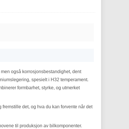
kt, men også korrosjonsbestandighet,
dent
miniumslegering, spesielt i H32 temperament.
mbinerer formbarhet, styrke, og utmerket
 fremstille det, og hva du kan forvente når det
vene til produksjon av bilkomponenter.