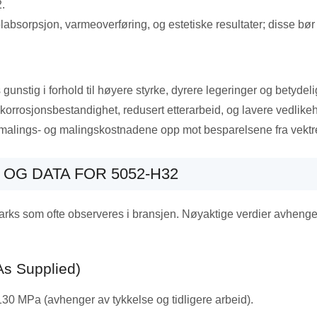
.
labsorpsjon, varmeoverføring, og estetiske resultater; disse bør 
unstig i forhold til høyere styrke, dyrere legeringer og betydelig
korrosjonsbestandighet, redusert etterarbeid, og lavere vedlike
e malings- og malingskostnadene opp mot besparelsene fra vekt
OG DATA FOR 5052-H32
rks som ofte observeres i bransjen. Nøyaktige verdier avhenger
As Supplied
)
–130 MPa (avhenger av tykkelse og tidligere arbeid).