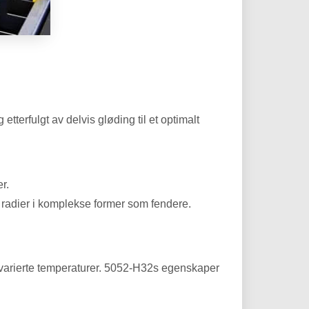
terfulgt av delvis gløding til et optimalt
r.
e radier i komplekse former som fendere.
g varierte temperaturer. 5052-H32s egenskaper