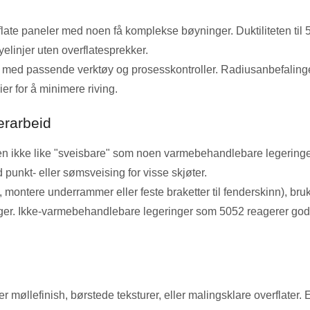
late paneler med noen få komplekse bøyninger. Duktiliteten til
linjer uten overflatesprekker.
 med passende verktøy og prosesskontroller. Radiusanbefaling
er for å minimere riving.
erarbeid
n ikke like "sveisbare" som noen varmebehandlebare legeringer
 punkt- eller sømsveising for visse skjøter.
 montere underrammer eller feste braketter til fenderskinn), br
nger. Ikke-varmebehandlebare legeringer som 5052 reagerer godt
r møllefinish, børstede teksturer, eller malingsklare overflater.