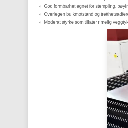
God formbarhet egnet for stempling, bøyin
Overlegen bulkmotstand og tretthetsadferd
Moderat styrke som tillater rimelig veggty