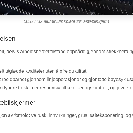
5052 H32 aluminiumsplate for lastebilskjerm
telsen
, delvis arbeidsherdet tilstand oppnådd gjennom strekkherding et
lt utglødde kvaliteter uten å ofre duktilitet.
earbeidbarhet gjennom linjeoperasjoner og gjentatte bøyesykluse
 dypere trekk, mer responsiv tilbakefjæringskontroll, og jevner
ebilskjermer
n av forhold: veirusk, innvirkninger, grus, salteksponering, o