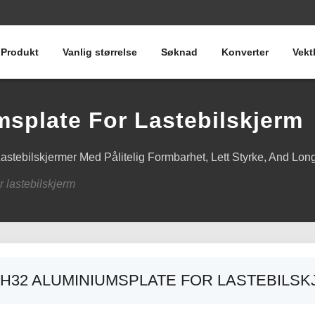
Produkt
Vanlig størrelse
Søknad
Konverter
Vekt
splate For Lastebilskjerm
tebilskjermer Med Pålitelig Formbarhet, Lett Styrke,
And Long
 lastebilskjerm
 H32 ALUMINIUMSPLATE FOR LASTEBILS