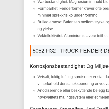
Værbestandighet: Magnesiuminnhold bidrar
Formbarhet: Fenderformer krever ofte pre
minimal sprekkrisiko under forming.
Bulktoleranse: Balansen mellom styrke og
og ytelse.
Vekteffektivitet: Aluminiums lavere tetthet 
5052-H32 I TRUCK FENDER D
Korrosjonsbestandighet Og Miljø
Veisalt, fuktig luft, og sprutsoner er stan
vinterforhold der salteksponering er vedv
Anodiserende eller beskyttende belegg kan
høykvalitets malingssystem eller et melami