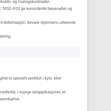
eholds- og malingskostnader.
r; 5052-H32 gir konsistente bøyeradier og
nent deformasjon, bevare skjermens utseende
tering.
et er spesielt verdifull i kyst- eller
idlertid, i mange bilapplikasjoner, et
parerbarhet.