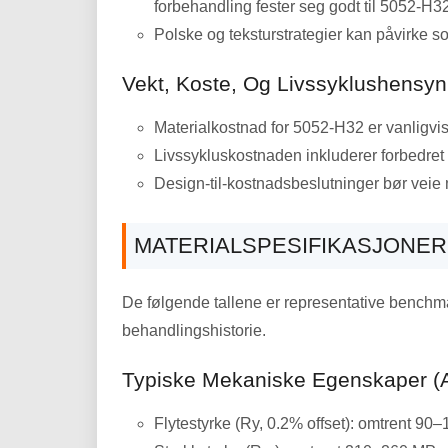
forbehandling fester seg godt til 5052-H32
Polske og teksturstrategier kan påvirke so
Vekt, Koste, Og Livssyklushensyn
Materialkostnad for 5052-H32 er vanligvis g
Livssykluskostnaden inkluderer forbedret 
Design-til-kostnadsbeslutninger bør vei
MATERIALSPESIFIKASJONER 
De følgende tallene er representative benchma
behandlingshistorie.
Typiske Mekaniske Egenskaper (
Flytestyrke (Ry, 0.2% offset): omtrent 90