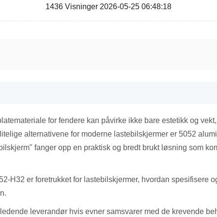
1436 Visninger 2026-05-25 06:48:18
 platemateriale for fendere kan påvirke ikke bare estetikk og ve
litelige alternativene for moderne lastebilskjermer er 5052 alu
bilskjerm" fanger opp en praktisk og bredt brukt løsning som ko
-H32 er foretrukket for lastebilskjermer, hvordan spesifisere og
n.
ledende leverandør hvis evner samsvarer med de krevende beho