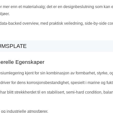
r mer enn et materialvalg; det er en designbeslutning som kan 
ljøer.
data-backed overview
, med praktisk veiledning,
side-by-side c
IUMSPLATE
erelle Egenskaper
umlegering kjent for sin kombinasjon av formbarhet, styrke, o
ver for dens korrosjonsbestandighet, spesielt i marine og fukti
r blitt strekkherdet til en stabilisert,
semi-hard condition
, bala
og industrielle atmosfærer.