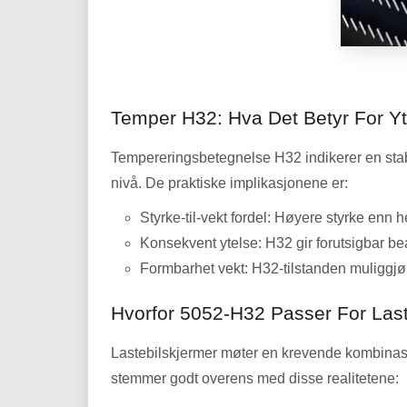
Temper H32
: Hva Det Betyr For Y
Tempereringsbetegnelse H32 indikerer en stabil
nivå. De praktiske implikasjonene er:
Styrke-til-vekt fordel: Høyere styrke enn he
Konsekvent ytelse: H32 gir forutsigbar b
Formbarhet vekt: H32-tilstanden muliggjør
Hvorfor 5052-H32 Passer For Last
Lastebilskjermer møter en krevende kombinasjo
stemmer godt overens med disse realitetene: