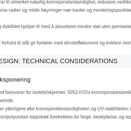
 til utmerket naturlig korrosjonsbestandighet, redusere vedlik
sise radier og milde bøyninger nær kanter og monteringspunkte
 duktilitet hjelper til med å absorbere mindre støt uten perma
i forhold til stål gir fordeler med drivstofføkonomi og enklere mon
ESIGN:
TECHNICAL CONSIDERATIONS
eksponering
dard faresoner for lastebilskjermer. 5052-H32s korrosjonsbestandigh
arende.
 ytterligere øke korrosjonsbestandigheten og UV-stabiliteten; im
n/polyuretan toppstrøk foretrekkes for farge, beskyttelse, og re