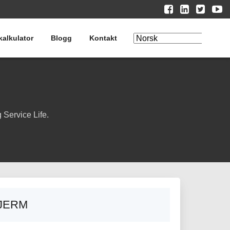
kalkulator
Blogg
Kontakt
Rediger
oversettelse
 Service Life
.
KJERM