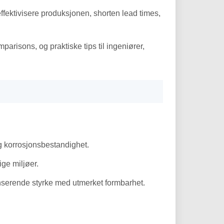
effektivisere produksjonen,
shorten lead times
,
omparisons
, og praktiske tips til ingeniører,
g korrosjonsbestandighet.
ge miljøer.
nserende styrke med utmerket formbarhet.