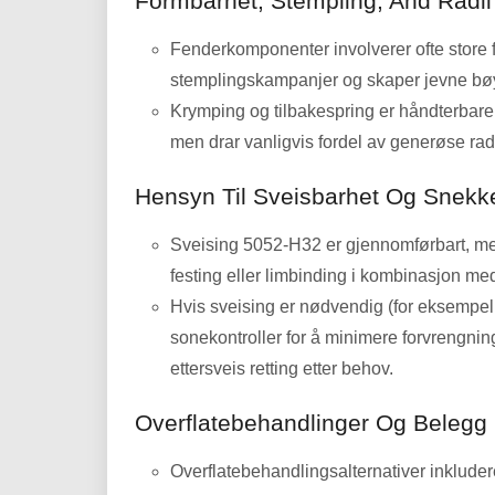
Formbarhet, Stempling,
And Radii
Fenderkomponenter involverer ofte store f
stemplingskampanjer og skaper jevne bøye
Krymping og tilbakespring er håndterbare
men drar vanligvis fordel av generøse radi
Hensyn Til Sveisbarhet Og Snekk
Sveising 5052-H32 er gjennomførbart, me
festing eller limbinding i kombinasjon med
Hvis sveising er nødvendig (for eksempel,
sonekontroller for å minimere forvrengni
ettersveis retting etter behov.
Overflatebehandlinger Og Belegg
Overflatebehandlingsalternativer inkludere