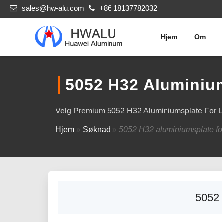
sales@hw-alu.com
+86 18137782032
Hjem
Om
5052 H32 Aluminium
Velg Premium 5052 H32 Aluminiumsplate For Las
Hjem
»
Søknad
»
5052 H32 aluminiumsplate for
5052