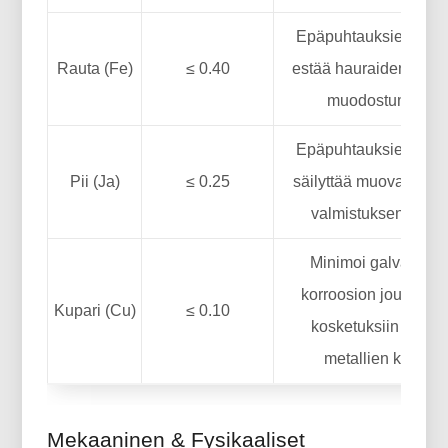
Epäpuhtauksien halli
Rauta (Fe)
≤ 0.40
estää hauraiden metal
muodostumisen
Epäpuhtauksien halli
Pii (Ja)
≤ 0.25
säilyttää muovattavu
valmistuksen aika
Minimoi galvaanis
korroosion joutuess
Kupari (Cu)
≤ 0.10
kosketuksiin muid
metallien kanssa
Mekaaninen & Fysikaaliset