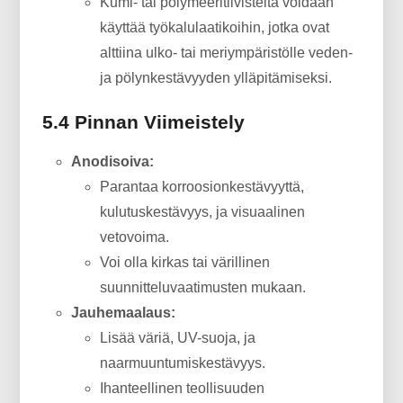
Kumi- tai polymeeritiivisteitä voidaan
käyttää työkalulaatikoihin, jotka ovat
alttiina ulko- tai meriympäristölle veden-
ja pölynkestävyyden ylläpitämiseksi.
5.4 Pinnan Viimeistely
Anodisoiva:
Parantaa korroosionkestävyyttä,
kulutuskestävyys, ja visuaalinen
vetovoima.
Voi olla kirkas tai värillinen
suunnitteluvaatimusten mukaan.
Jauhemaalaus:
Lisää väriä, UV-suoja, ja
naarmuuntumiskestävyys.
Ihanteellinen teollisuuden