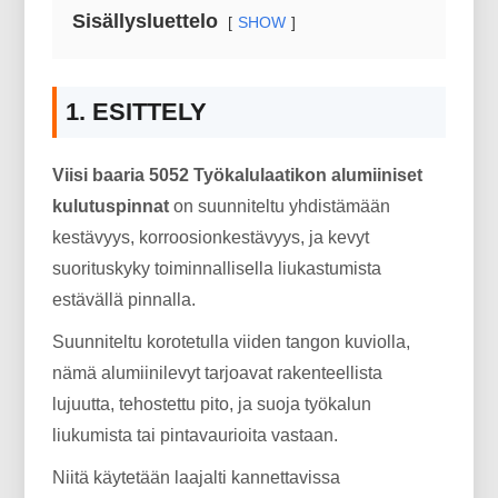
Sisällysluettelo
SHOW
1. ESITTELY
Viisi baaria 5052 Työkalulaatikon alumiiniset
kulutuspinnat
on suunniteltu yhdistämään
kestävyys, korroosionkestävyys, ja kevyt
suorituskyky toiminnallisella liukastumista
estävällä pinnalla.
Suunniteltu korotetulla viiden tangon kuviolla,
nämä alumiinilevyt tarjoavat rakenteellista
lujuutta, tehostettu pito, ja suoja työkalun
liukumista tai pintavaurioita vastaan.
Niitä käytetään laajalti kannettavissa