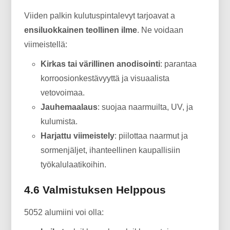
Viiden palkin kulutuspintalevyt tarjoavat a
ensiluokkainen teollinen ilme
. Ne voidaan
viimeistellä:
Kirkas tai värillinen anodisointi
: parantaa
korroosionkestävyyttä ja visuaalista
vetovoimaa.
Jauhemaalaus
: suojaa naarmuilta, UV, ja
kulumista.
Harjattu viimeistely
: piilottaa naarmut ja
sormenjäljet, ihanteellinen kaupallisiin
työkalulaatikoihin.
4.6 Valmistuksen Helppous
5052 alumiini voi olla: