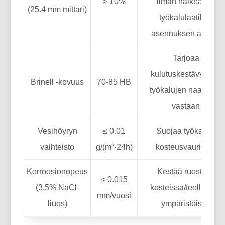
≥ 10%
ilman halkeamia
(25.4 mm mittari)
työkalulaatikon
asennuksen aikana
Tarjoaa
kulutuskestävyyden
Brinell -kovuus
70-85 HB
työkalujen naarmuja
vastaan
Vesihöyryn
≤ 0.01
Suojaa työkaluja
vaihteisto
g/(m²·24h)
kosteusvaurioilta
Korroosionopeus
Kestää ruostetta
≤ 0.015
(3.5% NaCl-
kosteissa/teollisissa
mm/vuosi
liuos)
ympäristöissä