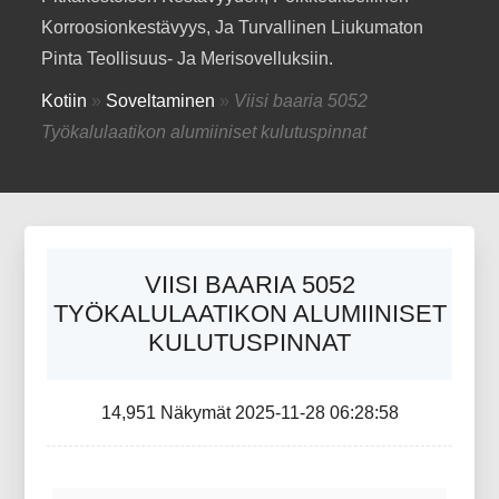
Korroosionkestävyys, Ja Turvallinen Liukumaton
Pinta Teollisuus- Ja Merisovelluksiin.
Kotiin
»
Soveltaminen
»
Viisi baaria 5052
Työkalulaatikon alumiiniset kulutuspinnat
VIISI BAARIA 5052
TYÖKALULAATIKON ALUMIINISET
KULUTUSPINNAT
14,951 Näkymät 2025-11-28 06:28:58