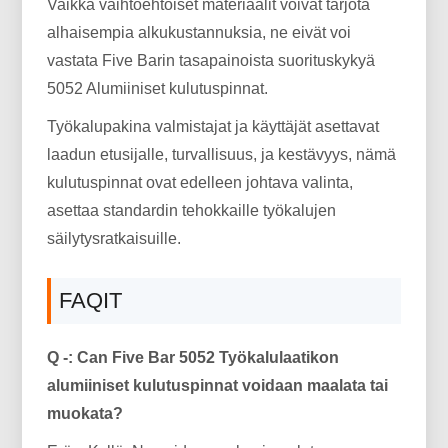
Vaikka vaihtoehtoiset materiaalit voivat tarjota
alhaisempia alkukustannuksia, ne eivät voi
vastata Five Barin tasapainoista suorituskykyä
5052 Alumiiniset kulutuspinnat.
Työkalupakina valmistajat ja käyttäjät asettavat
laadun etusijalle, turvallisuus, ja kestävyys, nämä
kulutuspinnat ovat edelleen johtava valinta,
asettaa standardin tehokkaille työkalujen
säilytysratkaisuille.
FAQIT
Q -: Can Five Bar 5052 Työkalulaatikon
alumiiniset kulutuspinnat voidaan maalata tai
muokata?