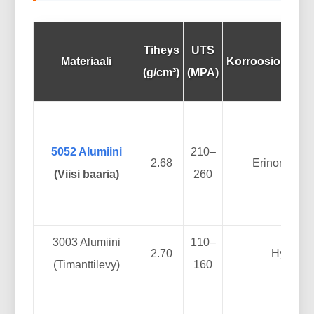
Tiheys
UTS
Materiaali
Korroosionkest
(g/cm³)
(MPA)
5052 Alumiini
210–
2.68
Erinomaine
(Viisi baaria)
260
3003 Alumiini
110–
2.70
Hyvä
(Timanttilevy)
160