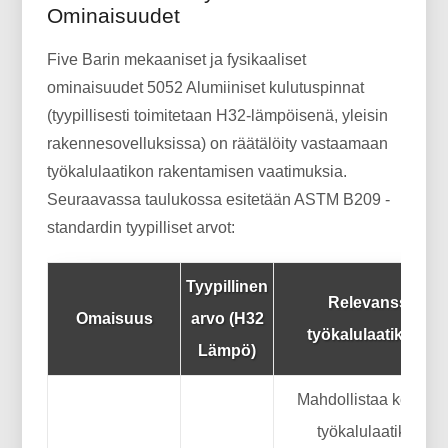
Ominaisuudet
Five Barin mekaaniset ja fysikaaliset
ominaisuudet 5052 Alumiiniset kulutuspinnat
(tyypillisesti toimitetaan H32-lämpöisenä, yleisin
rakennesovelluksissa) on räätälöity vastaamaan
työkalulaatikon rakentamisen vaatimuksia.
Seuraavassa taulukossa esitetään ASTM B209 -
standardin tyypilliset arvot:
Tyypillinen
Relevanssi
Omaisuus
arvo (H32
työkalulaatikoille
Lämpö)
Mahdollistaa kevyen
työkalulaatikon