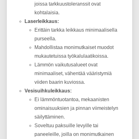
joissa tarkkuustoleranssit ovat
kohtalaisia.
Laserleikkaus:
Erittäin tarkka leikkaus minimaalisella
purseella.
Mahdollistaa monimutkaiset muodot
mukautetuissa työkalulaatikoissa.
Lämmön vaikutusalueet ovat
minimaaliset, vähentää vääristymiä
viiden baarin kuviossa.
Vesisuihkuleikkaus:
Ei lämmöntuotantoa, mekaanisten
ominaisuuksien ja pinnan viimeistelyn
säilyttäminen.
Soveltuu paksuille levyille tai
paneeleille, joilla on monimutkainen