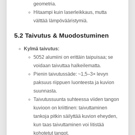
geometria.
Hitaampi kuin laserleikkaus, mutta
välttää lämpövääristymiä.
5.2 Taivutus & Muodostuminen
Kylmä taivutus:
5052 alumiini on erittäin taipuisaa; se
voidaan taivuttaa halkeilematta.
Pienin taivutussäde: ~1,5–3× levyn
paksuus riippuen luonteesta ja kuvion
suunnasta.
Taivutussuunta suhteessa viiden tangon
kuvioon on kriittinen: taivuttaminen
tankoja pitkin säilyttää kuvion eheyden,
kun taas taivuttaminen voi litistää
kohotetut tangot.