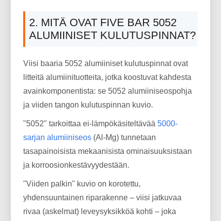
2. MITÄ OVAT FIVE BAR 5052
ALUMIINISET KULUTUSPINNAT?
Viisi baaria 5052 alumiiniset kulutuspinnat ovat
litteitä alumiinituotteita, jotka koostuvat kahdesta
avainkomponentista: se 5052 alumiiniseospohja
ja viiden tangon kulutuspinnan kuvio.
"5052" tarkoittaa ei-lämpökäsiteltävää
5000-
sarjan alumiiniseos
(Al-Mg) tunnetaan
tasapainoisista mekaanisista ominaisuuksistaan ​​
ja korroosionkestävyydestään.
"Viiden palkin" kuvio on korotettu,
yhdensuuntainen riparakenne – viisi jatkuvaa
rivaa (askelmat) leveysyksikköä kohti – joka