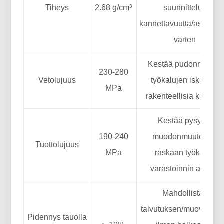
Tiheys
2.68 g/cm³
suunnittelun
kannettavuutta/asennus
varten
Kestää pudonneiden
230-280
Vetolujuus
työkalujen iskuja ja
MPa
rakenteellisia kuormi
Kestää pysyviä
190-240
muodonmuutoksia
Tuottolujuus
MPa
raskaan työkalun
varastoinnin aikana
Mahdollistaa
taivutuksen/muovauks
Pidennys tauolla