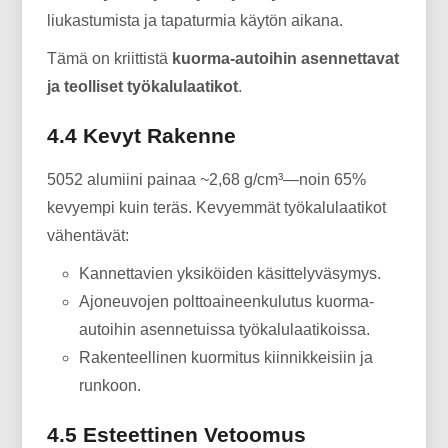
liukastumista ja tapaturmia käytön aikana.
Tämä on kriittistä
kuorma-autoihin asennettavat
ja teolliset työkalulaatikot
.
4.4 Kevyt Rakenne
5052 alumiini painaa ~2,68 g/cm³—noin 65%
kevyempi kuin teräs. Kevyemmät työkalulaatikot
vähentävät:
Kannettavien yksiköiden käsittelyväsymys.
Ajoneuvojen polttoaineenkulutus kuorma-
autoihin asennetuissa työkalulaatikoissa.
Rakenteellinen kuormitus kiinnikkeisiin ja
runkoon.
4.5 Esteettinen Vetoomus