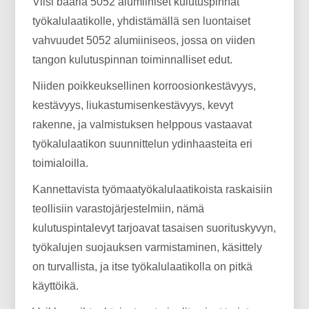
Viisi baaria 5052 alumiiniset kulutuspinnat
työkalulaatikolle, yhdistämällä sen luontaiset
vahvuudet 5052 alumiiniseos, jossa on viiden
tangon kulutuspinnan toiminnalliset edut.
Niiden poikkeuksellinen korroosionkestävyys,
kestävyys, liukastumisenkestävyys, kevyt
rakenne, ja valmistuksen helppous vastaavat
työkalulaatikon suunnittelun ydinhaasteita eri
toimialoilla.
Kannettavista työmaatyökalulaatikoista raskaisiin
teollisiin varastojärjestelmiin, nämä
kulutuspintalevyt tarjoavat tasaisen suorituskyvyn,
työkalujen suojauksen varmistaminen, käsittely
on turvallista, ja itse työkalulaatikolla on pitkä
käyttöikä.