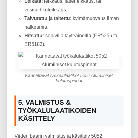
Leikata:
leikkaus, laserleikkaus, tai
vesisuihkuleikkaus.
Taivutettu ja taitettu:
kylmämuovaus ilman
halkeamia.
Hitsattu:
sopivilla täyteaineilla (ER5356 tai
ER5183).
Kannettavat työkalulaatikot 5052 Alumiiniset
kulutuspinnat
5. VALMISTUS &
TYÖKALULAATIKOIDEN
KÄSITTELY
Viiden baarin valmistus ja käsittely 5052