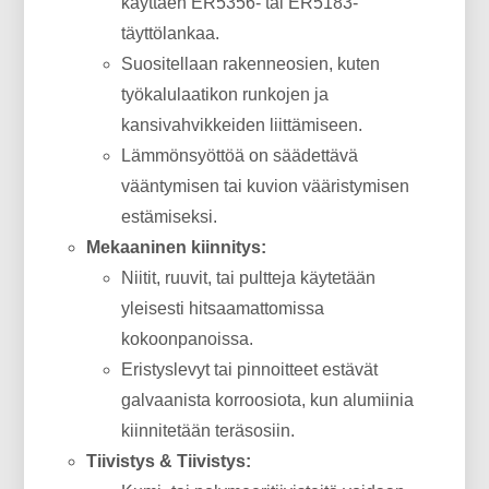
käyttäen ER5356- tai ER5183-
täyttölankaa.
Suositellaan rakenneosien, kuten
työkalulaatikon runkojen ja
kansivahvikkeiden liittämiseen.
Lämmönsyöttöä on säädettävä
vääntymisen tai kuvion vääristymisen
estämiseksi.
Mekaaninen kiinnitys:
Niitit, ruuvit, tai pultteja käytetään
yleisesti hitsaamattomissa
kokoonpanoissa.
Eristyslevyt tai pinnoitteet estävät
galvaanista korroosiota, kun alumiinia
kiinnitetään teräsosiin.
Tiivistys & Tiivistys: