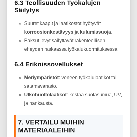
6.3 Teollisuuden Työkalujen
Säilytys
Suuret kaapit ja laatikostot hyötyvät
korroosionkestävyys ja kulumissuoja
.
Paksut levyt säilyttävät rakenteellisen
eheyden raskaassa työkalukuormituksessa.
6.4 Erikoissovellukset
Meriympäristöt:
veneen työkalulaatikot tai
satamavarasto.
Ulkohuoltolaatikot:
kestää suolasumua, UV,
ja hankausta.
7. VERTAILU MUIHIN
MATERIAALEIHIN