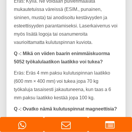
Eräs: Kyllä. Ne voidaan pulverimaalata
mukautetuissa väreissä (ESIM., punainen,
sininen, musta) tai anodisoitu kestävyyden ja
esteettisyyden parantamiseksi. Laserkaiverrus voi
myös lisätä logoja tai osanumeroita
vaurioittamatta kulutuspinnan kuviota.
Q -: Mikä on viiden baarin enimmäiskuorma
5052 työkalulaatikon laatikko voi tukea?
Eräs: Eräs 4 mm paksu kulutuspinnan laatikko
(600 mm × 400 mm) voi tukea jopa 70 kg
työkaluja tasaisesti jakautuneena, kun taas a 6
mm paksu laatikko kestää jopa 100 kg.
Q -: Ovatko nämä kulutuspinnat magneettisia?
Eräs: Ei, alumiini on ei-magneettinen, joten
magneettiset työkalunpitimet eivät tartu pintaan.