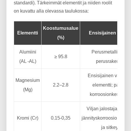
standardi). Tärkeimmät elementit ja niiden roolit
on kuvattu alla olevassa taulukossa:
Koostumusalue
Elementti
Ensisijainen toimi
(%)
Alumiini
Perusmetalli tarjoa
≥ 95.8
(AL -AL)
perusrakenteen
Ensisijainen vahvist
Magnesium
2.2–2.8
elementti; paranta
(Mg)
korroosionkestävyyt
Viljan jalostaja; para
Kromi (Cr)
0.15-0,35
jännityskorroosionkestä
ja sitkeyttä