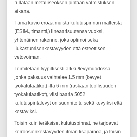
rullataan metalliseoksen pintaan valmistuksen
aikana.
Tämä kuvio eroaa muista kulutuspinnan malleista
(ESIM., timantti,) lineaarisuutensa vuoksi,
yhtenäinen rakenne, joka optimoi sekä
liukastumisenkestävyyden että esteettisen
vetovoiman.
Toimitetaan tyypillisesti arkki-/levymuodossa,
jonka paksuus vaihtelee 1.5 mm (kevyet
työkalulaatikot) -lla 6 mm (raskaan teollisuuden
työkalulaatikot), viisi baaria 5052
kulutuspintalevyt on suunniteltu sekä kevyiksi että
kestäviksi.
Toisin kuin teräksiset kulutuspinnat, ne tarjoavat
korroosionkestävyyden ilman lisäpainoa, ja toisin