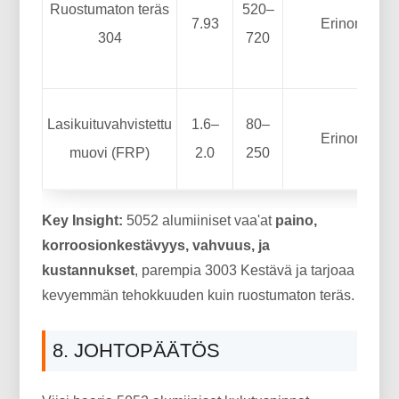
Ruostumaton teräs
520–
7.93
Erinomaine
304
720
Lasikuituvahvistettu
1.6–
80–
Erinomaine
muovi (FRP)
2.0
250
Key Insight:
5052 alumiiniset vaa'at
paino,
korroosionkestävyys, vahvuus, ja
kustannukset
, parempia 3003 Kestävä ja tarjoaa
kevyemmän tehokkuuden kuin ruostumaton teräs.
8. JOHTOPÄÄTÖS