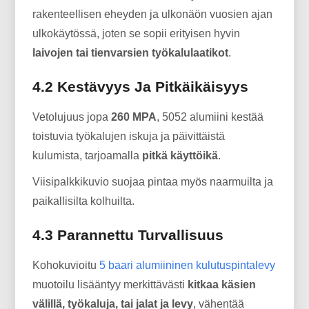
rakenteellisen eheyden ja ulkonäön vuosien ajan
ulkokäytössä, joten se sopii erityisen hyvin
laivojen tai tienvarsien työkalulaatikot
.
4.2 Kestävyys Ja Pitkäikäisyys
Vetolujuus jopa
260 MPA
, 5052 alumiini kestää
toistuvia työkalujen iskuja ja päivittäistä
kulumista, tarjoamalla
pitkä käyttöikä
.
Viisipalkkikuvio suojaa pintaa myös naarmuilta ja
paikallisilta kolhuilta.
4.3 Parannettu Turvallisuus
Kohokuvioitu
5 baari alumiininen kulutuspintalevy
muotoilu lisääntyy merkittävästi
kitkaa käsien
välillä, työkaluja, tai jalat ja levy
, vähentää