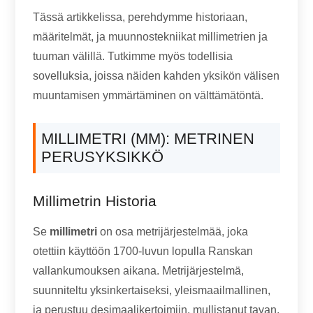
Tässä artikkelissa, perehdymme historiaan,
määritelmät, ja muunnostekniikat millimetrien ja
tuuman välillä. Tutkimme myös todellisia
sovelluksia, joissa näiden kahden yksikön välisen
muuntamisen ymmärtäminen on välttämätöntä.
MILLIMETRI (MM): METRINEN
PERUSYKSIKKÖ
Millimetrin Historia
Se
millimetri
on osa metrijärjestelmää, joka
otettiin käyttöön 1700-luvun lopulla Ranskan
vallankumouksen aikana. Metrijärjestelmä,
suunniteltu yksinkertaiseksi, yleismaailmallinen,
ja perustuu desimaalikertoimiin, mullistanut tavan,