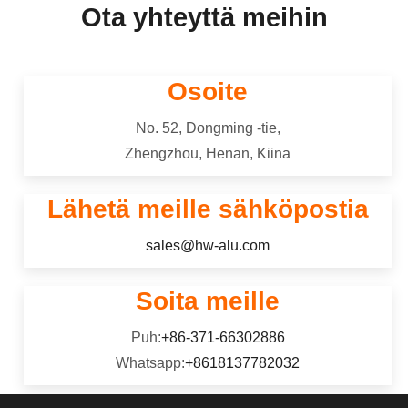
metallilevy, joka on valmistettu pienten
Ota yhteyttä meihin
anodisoivan sähkökemiallisen
reikien tai rei'ityskuviolla koko
prosessin, Yksityiskohtaiset
5182 alumiiniseos kuuluu 5000 sarja
materiaalissa.
seosvalinta, hahmottaa
(Al-Mg-Si) metalliseos，on hyvä
valmistusvaiheet, ja verrataan
korroosionkestävyys, erinomainen
Osoite
anodisointiin muihin
hitsaus, Hyvä kylmä työllisyys, ja
viimeistelytekniikoihin.
keskipitkän lujuus.
No. 52, Dongming -tie,
Zhengzhou, Henan, Kiina
Lähetä meille sähköpostia
sales@hw-alu.com
Soita meille
Puh:
+86-371-66302886
Whatsapp:
+8618137782032