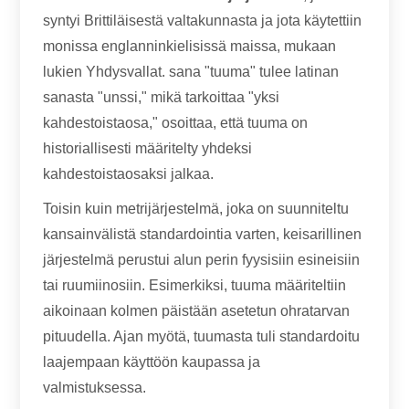
syntyi Brittiläisestä valtakunnasta ja jota käytettiin
monissa englanninkielisissä maissa, mukaan
lukien Yhdysvallat. sana "tuuma" tulee latinan
sanasta "unssi," mikä tarkoittaa "yksi
kahdestoistaosa," osoittaa, että tuuma on
historiallisesti määritelty yhdeksi
kahdestoistaosaksi jalkaa.
Toisin kuin metrijärjestelmä, joka on suunniteltu
kansainvälistä standardointia varten, keisarillinen
järjestelmä perustui alun perin fyysisiin esineisiin
tai ruumiinosiin. Esimerkiksi, tuuma määriteltiin
aikoinaan kolmen päistään asetetun ohratarvan
pituudella. Ajan myötä, tuumasta tuli standardoitu
laajempaan käyttöön kaupassa ja
valmistuksessa.