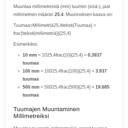
Muuntaa millimetreistä (mm) tuumiin (sisä-), jaat
millimetrien määrän
25.4
. Muunnoksen kaava on:
Tuumaa=Millimetriä25,4teksti{Tuumaa} =
frac{\teksti{millimetriä}}{25.4}
Esimerkiksi:
10 mm
= 1025,4frac{10}{25.4} =
0.3937
tuumaa
100 mm
= 10025.4frac{100}{25.4} =
3.937
tuumaa
500 mm
= 50025.4frac{500}{25.4} =
19.685
tuumaa
Tuumajen Muuntaminen
Millimetreiksi