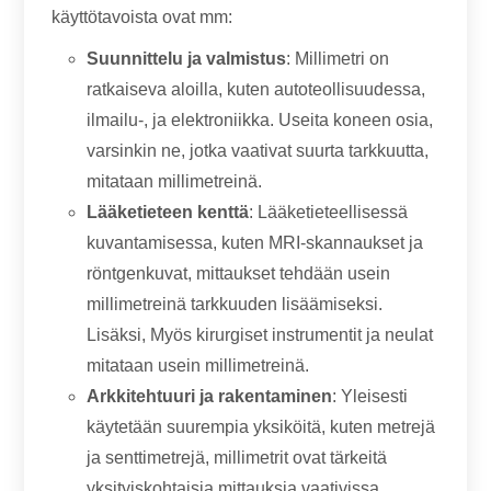
käyttötavoista ovat mm:
Suunnittelu ja valmistus
: Millimetri on
ratkaiseva aloilla, kuten autoteollisuudessa,
ilmailu-, ja elektroniikka. Useita koneen osia,
varsinkin ne, jotka vaativat suurta tarkkuutta,
mitataan millimetreinä.
Lääketieteen kenttä
: Lääketieteellisessä
kuvantamisessa, kuten MRI-skannaukset ja
röntgenkuvat, mittaukset tehdään usein
millimetreinä tarkkuuden lisäämiseksi.
Lisäksi, Myös kirurgiset instrumentit ja neulat
mitataan usein millimetreinä.
Arkkitehtuuri ja rakentaminen
: Yleisesti
käytetään suurempia yksiköitä, kuten metrejä
ja senttimetrejä, millimetrit ovat tärkeitä
yksityiskohtaisia ​​mittauksia vaativissa