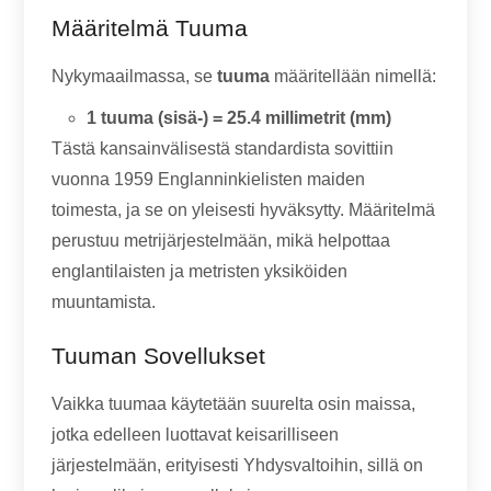
Määritelmä Tuuma
Nykymaailmassa, se
tuuma
määritellään nimellä:
1 tuuma (sisä-) = 25.4 millimetrit (mm)
Tästä kansainvälisestä standardista sovittiin
vuonna 1959 Englanninkielisten maiden
toimesta, ja se on yleisesti hyväksytty. Määritelmä
perustuu metrijärjestelmään, mikä helpottaa
englantilaisten ja metristen yksiköiden
muuntamista.
Tuuman Sovellukset
Vaikka tuumaa käytetään suurelta osin maissa,
jotka edelleen luottavat keisarilliseen
järjestelmään, erityisesti Yhdysvaltoihin, sillä on