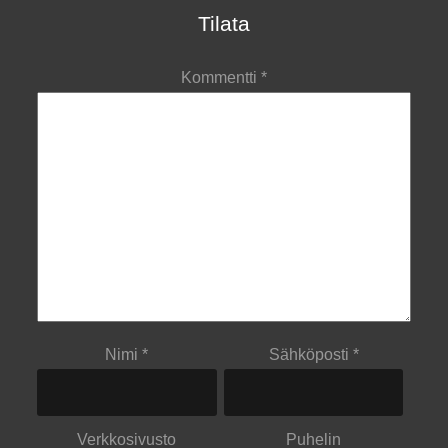
Tilata
Kommentti
*
Nimi
*
Sähköposti
*
Verkkosivusto
Puhelin