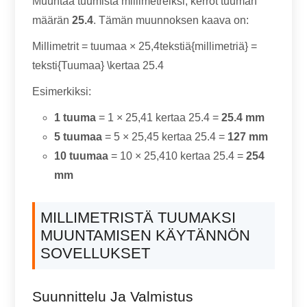
Muuntaa tuumista millimetreiksi, kerrot tuuman
määrän
25.4
. Tämän muunnoksen kaava on:
Millimetrit = tuumaa × 25,4tekstiä{millimetriä} =
teksti{Tuumaa} \kertaa 25.4
Esimerkiksi:
1 tuuma
= 1 × 25,41 kertaa 25.4 =
25.4 mm
5 tuumaa
= 5 × 25,45 kertaa 25.4 =
127 mm
10 tuumaa
= 10 × 25,410 kertaa 25.4 =
254
mm
MILLIMETRISTÄ TUUMAKSI
MUUNTAMISEN KÄYTÄNNÖN
SOVELLUKSET
Suunnittelu Ja Valmistus