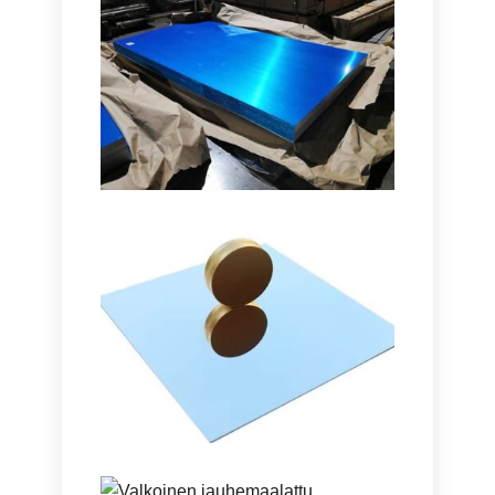
Meriluokka 5086 H116
Alumiinilevy
Opi merilaatuista 5086 H116-
alumiinilevy tarjoaa erinomaisen
suorituskyvyn rungoissa, kansi, ja
offshore-laitteet, joiden
voimatasapaino on todistettu,
kestävyys, ja kevyt muotoilu.
Erittäin Heijastava