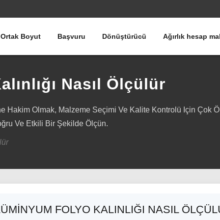
Ortak Boyut
Başvuru
Dönüştürücü
Ağırlık hesap ma
lınlığı Nasıl Ölçülür
ne Hakim Olmak, Malzeme Seçimi Ve Kalite Kontrolü Için Çok Öne
ğru Ve Etkili Bir Şekilde Ölçün.
lür
ÜMINYUM FOLYO KALINLIĞI NASIL ÖLÇÜ