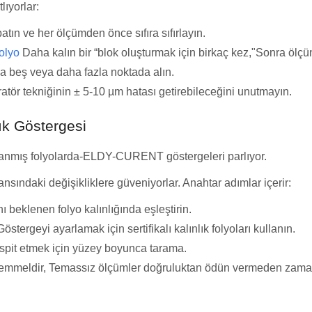
lıyorlar:
ın ve her ölçümden önce sıfıra sıfırlayın.
olyo
Daha kalın bir “blok oluşturmak için birkaç kez,"Sonra ölçü
a beş veya daha fazla noktada alın.
ör tekniğinin ± 5-10 µm hatası getirebileceğini unutmayın.
ık Göstergesi
kaplanmış folyolarda-ELDY-CURENT göstergeleri parlıyor.
sındaki değişikliklere güveniyorlar. Anahtar adımlar içerir:
ı beklenen folyo kalınlığında eşleştirin.
östergeyi ayarlamak için sertifikalı kalınlık folyoları kullanın.
spit etmek için yüzey boyunca tarama.
ükemmeldir, Temassız ölçümler doğruluktan ödün vermeden zaman