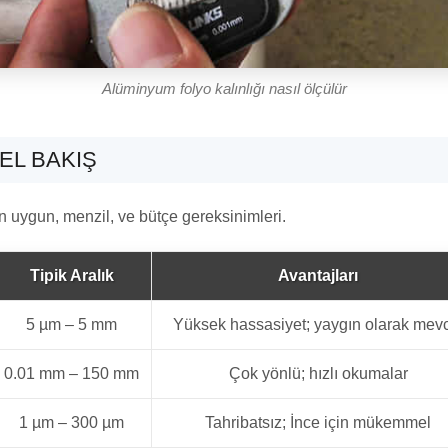
Alüminyum folyo kalınlığı nasıl ölçülür
EL BAKIŞ
için uygun, menzil, ve bütçe gereksinimleri.
Tipik Aralık
Avantajları
5 µm – 5 mm
Yüksek hassasiyet; yaygın olarak mev
0.01 mm – 150 mm
Çok yönlü; hızlı okumalar
1 µm – 300 µm
Tahribatsız; İnce için mükemmel