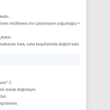
dedin.
Times rho}
Neresi
rho
(alüminyum yoğunluğu) ≈
ıkarın.
klanan hata, saha koşullarında değerli kalır.
 um/° C.
enli olarak doğrulayın.
ları.
uygulaması.