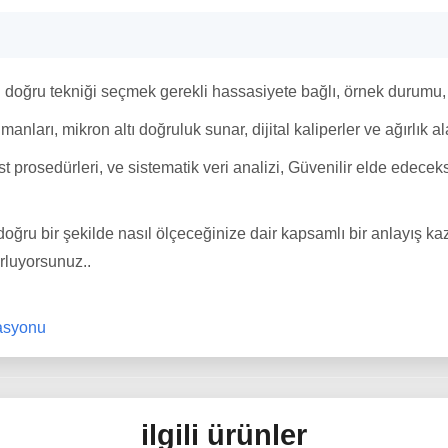
in doğru tekniği seçmek gerekli hassasiyete bağlı, örnek durumu
ları, mikron altı doğruluk sunar, dijital kaliperler ve ağırlık ala
est prosedürleri, ve sistematik veri analizi, Güvenilir elde edecek
doğru bir şekilde nasıl ölçeceğinize dair kapsamlı bir anlayış kaz
orluyorsunuz..
kasyonu
ilgili ürünler