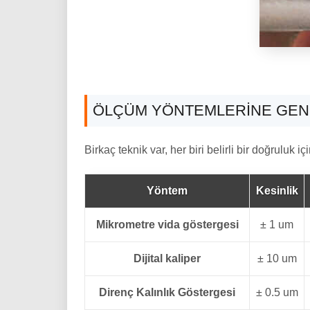
ÖLÇÜM YÖNTEMLERINE GEN
Birkaç teknik var, her biri belirli bir doğruluk 
Yöntem
Kesinlik
Mikrometre vida göstergesi
± 1 um
Dijital kaliper
± 10 um
Direnç Kalınlık Göstergesi
± 0.5 um