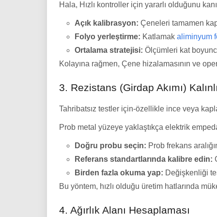
Hala, Hızlı kontroller için yararlı olduğunu kanıt
Açık kalibrasyon:
Çeneleri tamamen kapat
Folyo yerleştirme:
Katlamak
aliminyum f
Ortalama stratejisi:
Ölçümleri kat boyunc
Kolayına rağmen, Çene hizalamasının ve operat
3. Rezistans (Girdap Akımı) Kalınl
Tahribatsız testler için-özellikle ince veya 
Prob metal yüzeye yaklaştıkça elektrik empedan
Doğru probu seçin:
Prob frekans aralığın
Referans standartlarında kalibre edin:
G
Birden fazla okuma yap:
Değişkenliği te
Bu yöntem, hızlı olduğu üretim hatlarında m
4. Ağırlık Alanı Hesaplaması