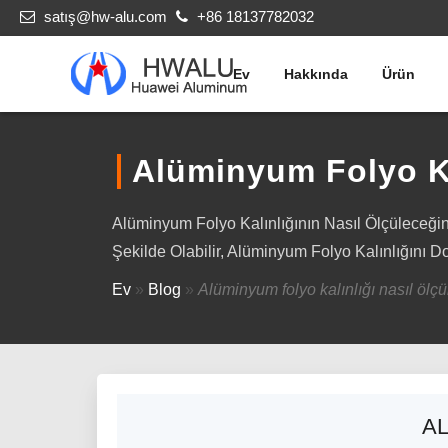
satış@hw-alu.com
+86 18137782032
Ev
Hakkında
Ürün
Alüminyum Folyo Ka
Alüminyum Folyo Kalınlığının Nasıl Ölçüleceği
Şekilde Olabilir, Alüminyum Folyo Kalınlığını Do
Ev
»
Blog
»
Alüminyum folyo kalınlığı nasıl ölçü
AL