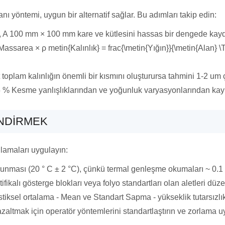
ı yöntemi, uygun bir alternatif sağlar. Bu adımları takip edin:
 A 100 mm × 100 mm kare ve kütlesini hassas bir dengede kay
 Massarea × ρ metin{Kalınlık} = frac{\metin{Yığın}}{\metin{Alan} \
toplam kalınlığın önemli bir kısmını oluşturursa tahmini 1-2 um ç
% Kesme yanlışlıklarından ve yoğunluk varyasyonlarından kayna
INDIRMEK
ulamaları uygulayın:
korunması (20 ° C ± 2 °C), çünkü termal genleşme okumaları ~ 0.1
ifikalı gösterge blokları veya folyo standartları olan aletleri düz
istiksel ortalama - Mean ve Standart Sapma - yükseklik tutarsızlık
 azaltmak için operatör yöntemlerini standartlaştırın ve zorlama 