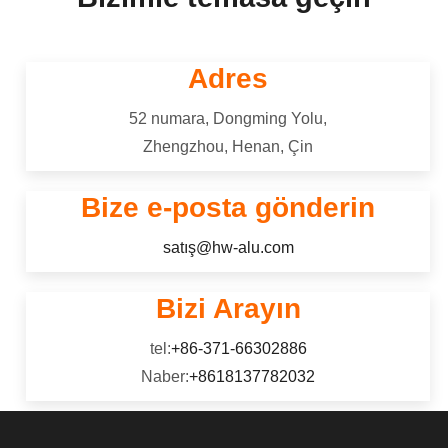
açıklar, Ayrıntılar Alaşım Seçimi,
5182 alüminyum alaşımı aittir 5000
Üretim adımlarını özetliyor, ve
seri (Al-Mg-Si) alaşım，iyi korozyon
elokendizasyonu diğer sonlandırma
direncine sahiptir, mükemmel
Adres
teknikleriyle karşılaştırır.
kaynaklanabilirlik, iyi soğuk
işlenebilirlik, ve orta kuvvet.
52 numara, Dongming Yolu,
Zhengzhou, Henan, Çin
Bize e-posta gönderin
satış@hw-alu.com
Bizi Arayın
tel:
+86-371-66302886
Naber:
+8618137782032