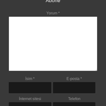
Abone
Yorum
*
İsim
*
E-posta
*
İnternet sitesi
Telefon