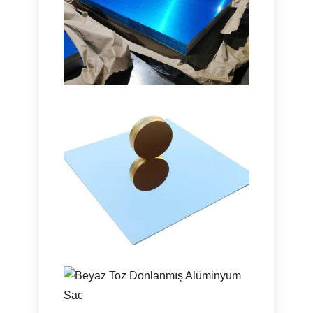
Deniz Sınıfı 5086 H116
Alüminyum Levha
Denizcilik sınıfının nasıl olduğunu
öğrenin 5086 H116 alüminyum plaka
gövdelerde olağanüstü performans
sunar, güverte, ve kanıtlanmış bir güç
dengesine sahip offshore ekipmanları,
dayanıklılık, ve hafif tasarım.
Ultra Yüksek Yansıtıcılığa
Sahip Alüminyum Ayna
Levhası