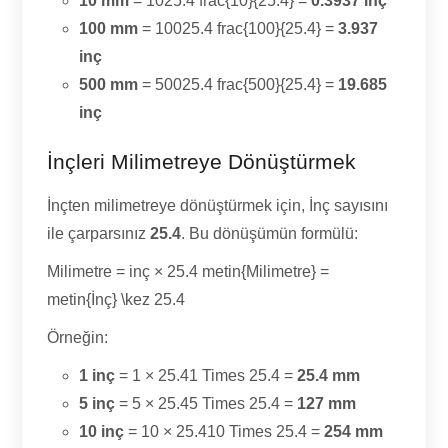
10 mm
= 1025.4 frac{10}{25.4} =
0.3937 inç
100 mm
= 10025.4 frac{100}{25.4} =
3.937
inç
500 mm
= 50025.4 frac{500}{25.4} =
19.685
inç
İnçleri Milimetreye Dönüştürmek
İnçten milimetreye dönüştürmek için, İnç sayısını
ile çarparsınız
25.4
. Bu dönüşümün formülü:
Milimetre = inç × 25.4 metin{Milimetre} =
metin{İnç} \kez 25.4
Örneğin:
1 inç
= 1 × 25.41 Times 25.4 =
25.4 mm
5 inç
= 5 × 25.45 Times 25.4 =
127 mm
10 inç
= 10 × 25.410 Times 25.4 =
254 mm