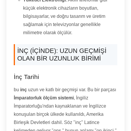
küçük elektronik cihazların boyutları,
bilgisayarlar, ve doğru tasarım ve üretim
sağlamak için televizyonlar genellikle
milimetre olarak ölçülür.
İNÇ (IÇINDE): UZUN GEÇMIŞI
OLAN BIR UZUNLUK BIRIMI
İnç Tarihi
bu
inç
uzun ve katlı bir geçmişi var. Bu bir parçası
İmparatorluk ölçüm sistemi
, İngiliz
İmparatorluğu'ndan kaynaklanan ve İngilizce
konuşulan birçok ülkede kullanıldı, Amerika
Birleşik Devletleri dahil. Söz "inç" Latince
kelimeden geliyor "ons," bunun anlamı "on ikinci,"