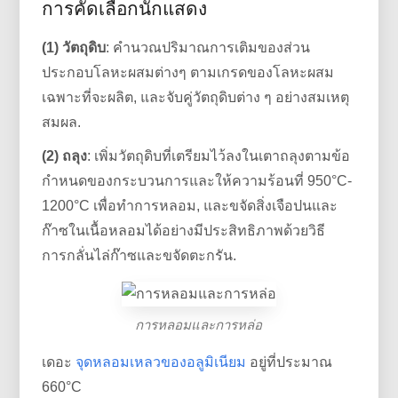
การคัดเลือกนักแสดง
(1) วัตถุดิบ
: คำนวณปริมาณการเติมของส่วน
ประกอบโลหะผสมต่างๆ ตามเกรดของโลหะผสม
เฉพาะที่จะผลิต, และจับคู่วัตถุดิบต่าง ๆ อย่างสมเหตุ
สมผล.
(2) ถลุง
: เพิ่มวัตถุดิบที่เตรียมไว้ลงในเตาถลุงตามข้อ
กำหนดของกระบวนการและให้ความร้อนที่ 950°C-
1200°C เพื่อทำการหลอม, และขจัดสิ่งเจือปนและ
ก๊าซในเนื้อหลอมได้อย่างมีประสิทธิภาพด้วยวิธี
การกลั่นไล่ก๊าซและขจัดตะกรัน.
การหลอมและการหล่อ
เดอะ
จุดหลอมเหลวของอลูมิเนียม
อยู่ที่ประมาณ
660°C