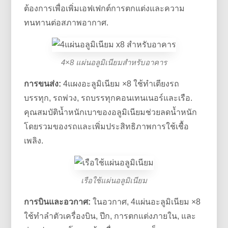
ต้องการเพื่อเพิ่มเอฟเฟกต์การตกแต่งและความ
ทนทานต่อสภาพอากาศ.
4×8 แผ่นอลูมิเนียมสำหรับอาคาร
การขนส่ง:
4แผงอะลูมิเนียม ×8 ใช้ทำเตียงรถ
บรรทุก, รถพ่วง, รถบรรทุกคอนเทนเนอร์และเรือ.
คุณสมบัติน้ำหนักเบาของอลูมิเนียมช่วยลดน้ำหนัก
โดยรวมของรถและเพิ่มประสิทธิภาพการใช้เชื้อ
เพลิง.
เรือใช้แผ่นอลูมิเนียม
การบินและอวกาศ:
ในอวกาศ, 4แผ่นอะลูมิเนียม ×8
ใช้ทำลำตัวเครื่องบิน, ปีก, การตกแต่งภายใน, และ