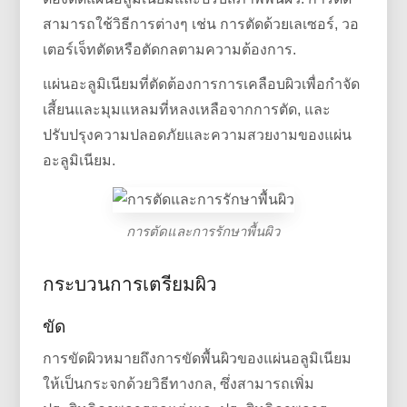
สามารถใช้วิธีการต่างๆ เช่น การตัดด้วยเลเซอร์, วอ
เตอร์เจ็ทตัดหรือตัดกลตามความต้องการ.
แผ่นอะลูมิเนียมที่ตัดต้องการการเคลือบผิวเพื่อกำจัด
เสี้ยนและมุมแหลมที่หลงเหลือจากการตัด, และ
ปรับปรุงความปลอดภัยและความสวยงามของแผ่น
อะลูมิเนียม.
การตัดและการรักษาพื้นผิว
กระบวนการเตรียมผิว
ขัด
การขัดผิวหมายถึงการขัดพื้นผิวของแผ่นอลูมิเนียม
ให้เป็นกระจกด้วยวิธีทางกล, ซึ่งสามารถเพิ่ม