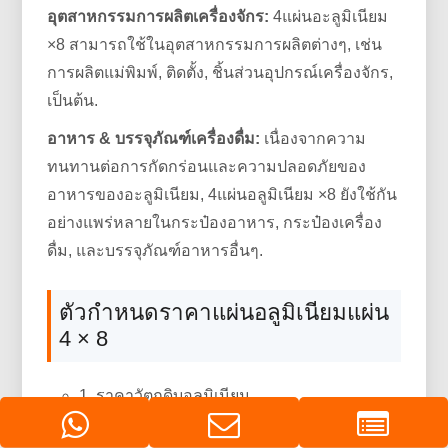
อุตสาหกรรมการผลิตเครื่องจักร:
4แผ่นอะลูมิเนียม
×8 สามารถใช้ในอุตสาหกรรมการผลิตต่างๆ, เช่น
การผลิตแม่พิมพ์, ติดตั้ง, ชิ้นส่วนอุปกรณ์เครื่องจักร,
เป็นต้น.
อาหาร & บรรจุภัณฑ์เครื่องดื่ม:
เนื่องจากความ
ทนทานต่อการกัดกร่อนและความปลอดภัยของ
อาหารของอะลูมิเนียม, 4แผ่นอลูมิเนียม ×8 ยังใช้กัน
อย่างแพร่หลายในกระป๋องอาหาร, กระป๋องเครื่อง
ดื่ม, และบรรจุภัณฑ์อาหารอื่นๆ.
ตัวกำหนดราคาแผ่นอลูมิเนียมแผ่น
4 × 8
1. ราคาวัตถุดิบอลูมิเนียม
2. อัตราแลกเปลี่ยน RMB เป็น USD/EUR