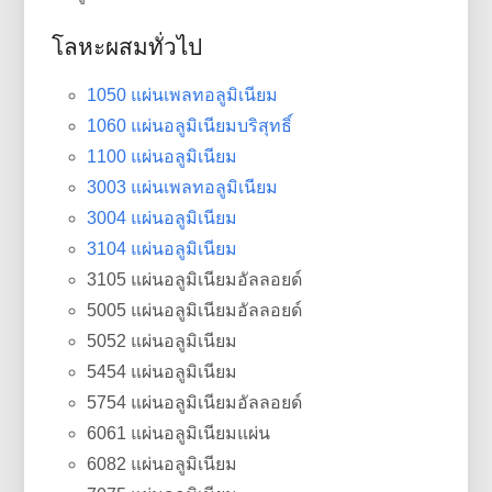
โลหะผสมทั่วไป
1050 แผ่นเพลทอลูมิเนียม
1060 แผ่นอลูมิเนียมบริสุทธิ์
1100 แผ่นอลูมิเนียม
3003 แผ่นเพลทอลูมิเนียม
3004 แผ่นอลูมิเนียม
3104 แผ่นอลูมิเนียม
3105 แผ่นอลูมิเนียมอัลลอยด์
5005 แผ่นอลูมิเนียมอัลลอยด์
5052 แผ่นอลูมิเนียม
5454 แผ่นอลูมิเนียม
5754 แผ่นอลูมิเนียมอัลลอยด์
6061 แผ่นอลูมิเนียมแผ่น
6082 แผ่นอลูมิเนียม