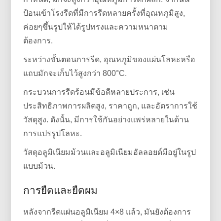
ป้อนเข้าโรงรีดที่มีการรีดหลายครั้งที่อุณหภูมิสูง,
ค่อยๆขึ้นรูปให้ได้รูปทรงและความหนาตาม
ต้องการ.
ระหว่างขั้นตอนการรีด, อุณหภูมิของแผ่นโลหะหรือ
แถบมักจะเก็บไว้สูงกว่า 800°C.
กระบวนการรีดร้อนมีข้อดีหลายประการ, เช่น
ประสิทธิภาพการผลิตสูง, ราคาถูก, และอัตราการใช้
วัสดุสูง. ดังนั้น, มีการใช้กันอย่างแพร่หลายในด้าน
การแปรรูปโลหะ.
วัสดุอลูมิเนียมม้วนและอลูมิเนียมอัลลอยด์มีอยู่ในรูป
แบบม้วน.
การยืดและยืดผม
หลังจากรีดแผ่นอลูมิเนียม 4×8 แล้ว, มันยังต้องการ