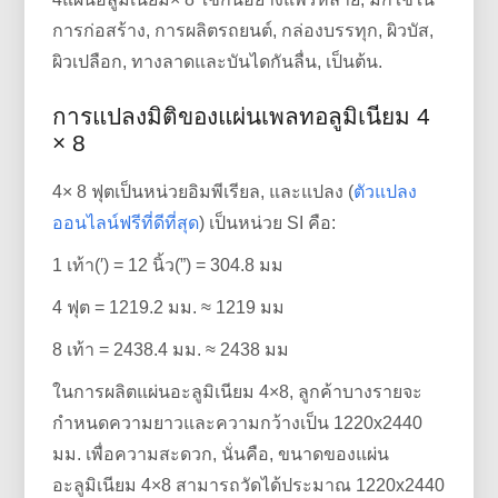
การก่อสร้าง, การผลิตรถยนต์, กล่องบรรทุก, ผิวบัส,
ผิวเปลือก, ทางลาดและบันไดกันลื่น, เป็นต้น.
การแปลงมิติของแผ่นเพลทอลูมิเนียม 4
× 8
4× 8 ฟุตเป็นหน่วยอิมพีเรียล, และแปลง (
ตัวแปลง
ออนไลน์ฟรีที่ดีที่สุด
) เป็นหน่วย SI คือ:
1 เท้า(′) = 12 นิ้ว(”) = 304.8 มม
4 ฟุต = 1219.2 มม. ≈ 1219 มม
8 เท้า = 2438.4 มม. ≈ 2438 มม
ในการผลิตแผ่นอะลูมิเนียม 4×8, ลูกค้าบางรายจะ
กำหนดความยาวและความกว้างเป็น 1220x2440
มม. เพื่อความสะดวก, นั่นคือ, ขนาดของแผ่น
อะลูมิเนียม 4×8 สามารถวัดได้ประมาณ 1220x2440