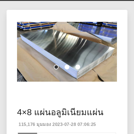
4×8 แผ่นอลูมิเนียมแผ่น
115,176 มุมมอง 2023-07-28 07:06:25