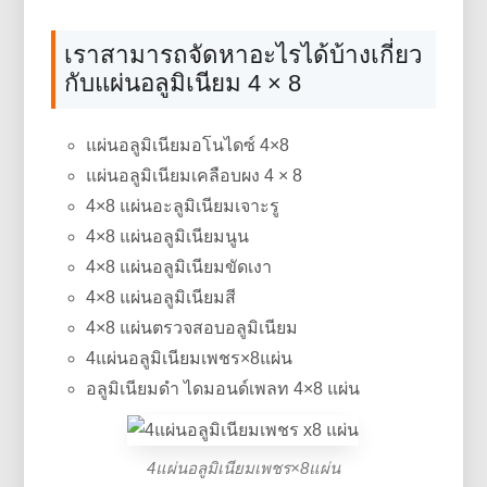
เราสามารถจัดหาอะไรได้บ้างเกี่ยว
กับแผ่นอลูมิเนียม 4 × 8
แผ่นอลูมิเนียมอโนไดซ์ 4×8
แผ่นอลูมิเนียมเคลือบผง 4 × 8
4×8 แผ่นอะลูมิเนียมเจาะรู
4×8 แผ่นอลูมิเนียมนูน
4×8 แผ่นอลูมิเนียมขัดเงา
4×8 แผ่นอลูมิเนียมสี
4×8 แผ่นตรวจสอบอลูมิเนียม
4แผ่นอลูมิเนียมเพชร×8แผ่น
อลูมิเนียมดำ ไดมอนด์เพลท 4×8 แผ่น
4แผ่นอลูมิเนียมเพชร×8แผ่น