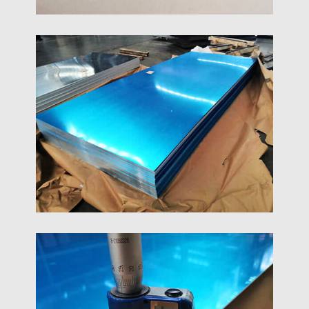
2มม 1050 แผ่นกระจกอลูมิเนียม
H24
คุณภาพสูง 2 มม 1050 แผ่นกระจกอลูมิเนียม H24
สะท้อนแสงได้ดีเยี่ยม, ประสิทธิภาพที่มั่นคง, และพื้นผิว
ระดับพรีเมียมสำหรับใช้ตกแต่งและอุตสาหกรรม.
3มม 1050 แผ่นอลูมิเนียม H24
เลือก 3 มม 1050 แผ่นอลูมิเนียม H24 เพื่อการขึ้นรูปที่
แข็งแกร่ง, ลักษณะที่สะอาด, และประสิทธิภาพที่เชื่อถือ