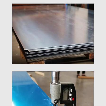
หนาขนาดไหน. 16 แผ่นอลูมิเนียม
เกจ
เรียนรู้หนาแค่ไหน 16 แผ่นอลูมิเนียมเกจวัดและดูขนาด
ที่แน่นอนได้, ความแข็งแกร่ง, และการใช้งานทั่วไป.
รับคำแนะนำที่ชัดเจนในการเลือกเกจอะลูมิเนียมที่
เหมาะกับโครงการของคุณ.
3 16 โลหะแผ่นอลูมิเนียม
ค้นพบความแข็งแกร่งสูง 3/16 โลหะแผ่นอลูมิเนียม
สำหรับโครงสร้าง, มารีน, และการใช้งานอุตสาหกรรม.
ทนต่อการกัดกร่อนและง่ายต่อการประดิษฐ์. ขนาดที่
กำหนดเอง.