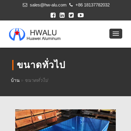
sales@hw-alu.com
+86 18137782032
ขนาดทั่วไป
บ้าน
»
ขนาดทั่วไป