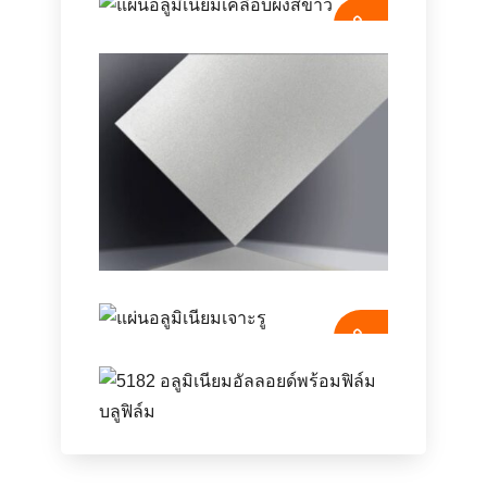
แผ่นกระจกอลูมิเนียม
สะท้อนแสงสูงพิเศษ
แผ่นอลูมิเนียมเคลือบผงสี
ขาว
แผ่นกระจกอลูมิเนียมสะท้อนแสงสูงพิเศษ
พร้อมการสะท้อนแสงที่มองเห็นได้ 95–
98%, กระจัดกระจายต่ำ (มอก <1%),
สำรวจแผ่นอลูมิเนียมเคลือบผงสีขาวพรี
และคำแนะนำข้อมูลจำเพาะสำหรับ
เมี่ยมที่มีความต้านทานต่อสภาพอากาศที่
BRDF, เส้นโค้งสเปกตรัมและการเคลือบ.
เหนือกว่า, การป้องกันรอยขีดข่วน, และ
การตกแต่งที่ราบรื่น - อุดมสมบูรณ์
สำหรับสถาปัตยกรรม, ป้าย, และการใช้
งานในอุตสาหกรรม.
แผ่นอลูมิเนียมอโนไดซ์
แผ่นอลูมิเนียมเจาะรู
บทความนี้สำรวจขอบเขตทั้งหมดของแผ่
นอลูมิเนียมอะโนไดซ์, จากพื้นฐานทาง
เทคนิคไปจนถึงการใช้งานอุตสาหกรรม.
แผ่นอลูมิเนียมเจาะรูเป็นแผ่นโลหะชนิด
มันอธิบายกระบวนการทางเคมีไฟฟ้าที่
หนึ่งที่ผลิตขึ้นโดยมีลวดลายเป็นรูเล็กๆ
5182 อลูมิเนียมอัลลอยด์
อยู่เบื้องหลังอะโนไดซ์, รายละเอียดการ