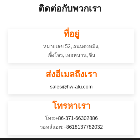
หรือเจาะรูทั่วทั้งวัสดุ.
เลือกโลหะผสม, สรุปขั้นตอนการผลิต,
ติดต่อกับพวกเรา
และเปรียบเทียบอะโนไดซ์กับเทคนิคการ
5182 อลูมิเนียมอัลลอยด์เป็นของ 5000
ตกแต่งอื่น ๆ.
ชุด (อัล-มก-ซี) อัลลอยด์，มีความ
ต้านทานการกัดกร่อนที่ดี, ความสามารถ
ที่อยู่
ในการเชื่อมที่ดีเยี่ยม, สามารถใช้ความ
เย็นได้ดี, และกำลังปานกลาง.
หมายเลข 52, ถนนตงหมิง,
เจิ้งโจว, เหอหนาน, จีน
ส่งอีเมลถึงเรา
sales@hw-alu.com
โทรหาเรา
โทร:
+86-371-66302886
วอทส์แอพ:
+8618137782032