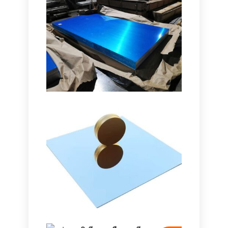
Marine Grade
5086
H116
Aluminum Plate
Learn how marine grade
5086 แผ่น
อะลูมิเนียม H116 มอบประสิทธิภาพที่
โดดเด่นในตัวถัง, ดาดฟ้า, และอุปกรณ์
นอกชายฝั่งที่มีความสมดุลของความ
แข็งแกร่งที่ได้รับการพิสูจน์แล้ว, ความ
ทนทาน,
.