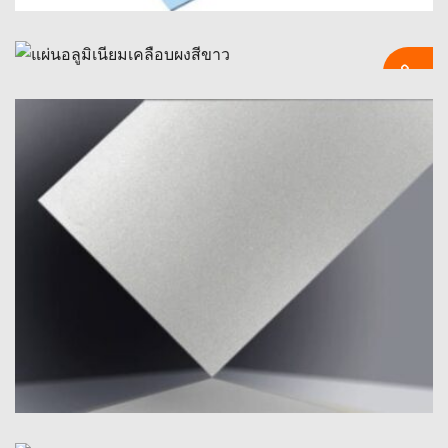
แผ่นกระจกอลูมิเนียมสะท้อนแสงสูงพิเศษ
แผ่นอลูมิเนียมเคลือบผงสีขาว
แผ่นกระจกอลูมิเนียมสะท้อนแสงสูงพิเศษพร้อมการสะท้อนแสงที่มอง
เห็นได้ 95–98%, กระจัดกระจายต่ำ (มอก <1%), และคำแนะนำ
ข้อมูลจำเพาะสำหรับ BRDF, เส้นโค้งสเปกตรัมและการเคลือบ.
สำรวจแผ่นอลูมิเนียมเคลือบผงสีขาวพรีเมี่ยมที่มีความต้านทานต่อ
สภาพอากาศที่เหนือกว่า, การป้องกันรอยขีดข่วน, และการตกแต่ง
ที่ราบรื่น - อุดมสมบูรณ์สำหรับสถาปัตยกรรม, ป้าย, และการใช้งาน
ในอุตสาหกรรม.