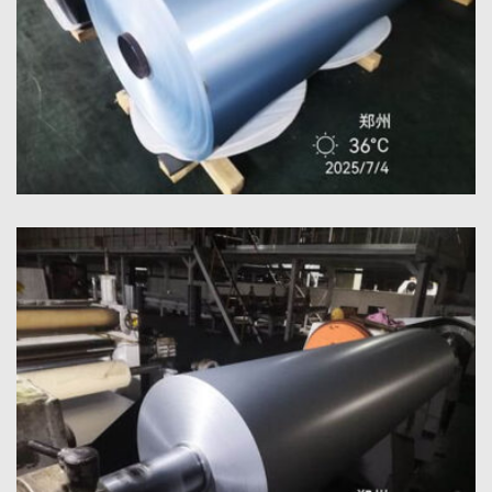
ม้วนอลูมิเนียมฟอยล์เคลือบ PE
ม้วนฟอยล์อลูมิเนียมเคลือบ PE คุณภาพสูงให้การปกป้องพื้นผิวที่ดี
เยี่ยม, ต้านทานความชื้น, และประสิทธิภาพที่เชื่อถือได้สำหรับบรรจุ
ภัณฑ์และฉนวน.