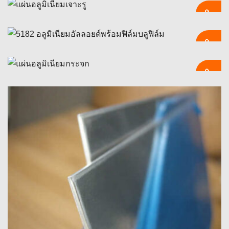
แผ่นอลูมิเนียมอโนไดซ์
แผ่นอลูมิเนียมเจาะรู
บทความนี้สำรวจขอบเขตทั้งหมดของแผ่นอลูมิเนียมอะโนไดซ์, จาก
พื้นฐานทางเทคนิคไปจนถึงการใช้งานอุตสาหกรรม. มันอธิบาย
กระบวนการทางเคมีไฟฟ้าที่อยู่เบื้องหลังอะโนไดซ์, รายละเอียดการ
5182 อลูมิเนียมอัลลอยด์
แผ่นอลูมิเนียมเจาะรูเป็นแผ่นโลหะชนิดหนึ่งที่ผลิตขึ้นโดยมีลวดลาย
เลือกโลหะผสม, สรุปขั้นตอนการผลิต, และเปรียบเทียบอะโนไดซ์กับ
เป็นรูเล็กๆหรือเจาะรูทั่วทั้งวัสดุ.
เทคนิคการตกแต่งอื่น ๆ.
แผ่นอลูมิเนียมกระจก
5182 อลูมิเนียมอัลลอยด์เป็นของ 5000 ชุด (อัล-มก-ซี) อัลลอยด์，มี
ความต้านทานการกัดกร่อนที่ดี, ความสามารถในการเชื่อมที่ดีเยี่ยม,
สามารถใช้ความเย็นได้ดี, และกำลังปานกลาง.
แผ่นอลูมิเนียมกระจกเป็นแผ่นโลหะผสมอลูมิเนียมชนิดหนึ่งที่มีพื้นผิว
ที่ผ่านการบำบัดเป็นพิเศษ, ซึ่งโดดเด่นด้วยความมันวาวและสะท้อน
แสงสูง, คล้ายกับเอฟเฟกต์ของกระจก.