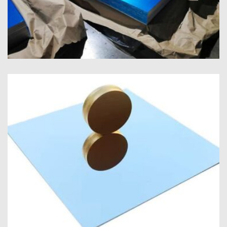
Marine Grade
5086
H116 Aluminum Plate
5086 แผ่นอะลูมิเนียม H116 มอบประสิทธิภาพที่โดดเด่นในตัวถัง,
ดาดฟ้า, และอุปกรณ์นอกชายฝั่งที่มีความสมดุลของความแข็งแกร่งที่
ได้รับการพิสูจน์แล้ว, ความทนทาน,
.