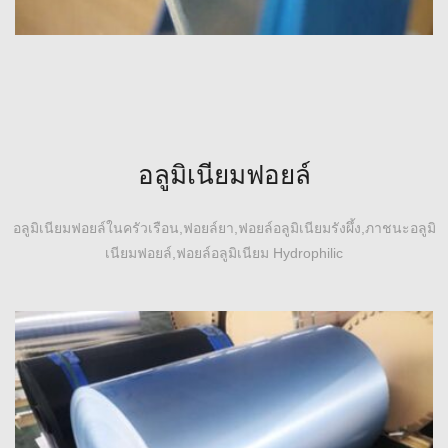
2024 แผ่นเพลทอลูมิเนียม
2024 แผ่นอลูมิเนียม, ที่รู้จักกันทั่วไปว่าเป็นแผ่นอลูมิเนียมการบิน,
เป็นอะลูมิเนียมอัลลอยด์แข็งที่รักษาความร้อนได้โดดเด่นในกลุ่ม
อลูมิเนียมฟอยล์
อะลูมิเนียม-ทองแดง-แมกนีเซียม (2000 ชุด).
อลูมิเนียมฟอยล์ในครัวเรือน,ฟอยล์ยา,ฟอยล์อลูมิเนียมรังผึ้ง,ภาชนะอลูมิ
เนียมฟอยล์,ฟอยล์อลูมิเนียม Hydrophilic