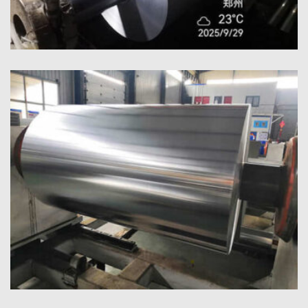
อลูมิเนียมฟอยล์บรรจุภัณฑ์พุพองยา
ค้นพบอลูมิเนียมฟอยล์บรรจุภัณฑ์พุพองยาที่มีความชื้นที่เหนือกว่า,
ออกซิเจน, และป้องกันแสง. เหมาะสำหรับความปลอดภัย, มั่นคง,
และบรรจุภัณฑ์ยาที่ได้มาตรฐาน.