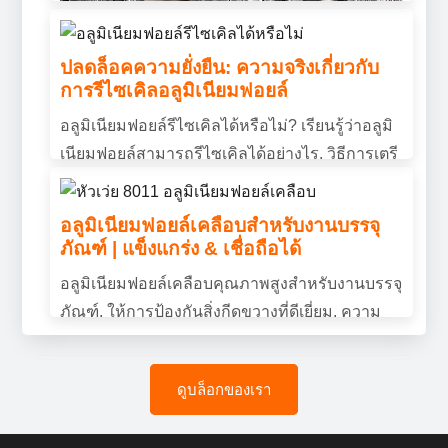
ปลดล็อคความยั่งยืน: ความจริงเกี่ยวกับ
การรีไซเคิลอลูมิเนียมฟอยล์
เป็นอะลูมิเนียมเป็นสื่อกระแสไฟฟ้า?
อลูมิเนียมฟอยล์รีไซเคิลได้หรือไม่? เรียนรู้ว่าอลูมิ
คุณสมบัติ, การใช้งาน & อธิบายประโยชน์
เนียมฟอยล์สามารถรีไซเคิลได้อย่างไร, วิธีการเตรี
แล้ว
ยมอย่างถูกต้อง, และเหตุใดการรีไซเคิลจึงช่วยลด
เป็นอะลูมิเนียมเป็นสื่อกระแสไฟฟ้า? ค้นพบการนำ
ของเสียและประหยัดทรัพยากร.
ไฟฟ้าของอะลูมิเนียม, ข้อได้เปรียบที่สำคัญ, และ
อลูมิเนียมฟอยล์เคลือบสำหรับงานบรรจุ
ภัณฑ์ | แข็งแกร่ง & เชื่อถือได้
เหตุใดจึงใช้กันอย่างแพร่หลายในระบบส่งกำลัง
และงานอุตสาหกรรม.
อลูมิเนียมฟอยล์เคลือบคุณภาพสูงสำหรับงานบรรจุ
ภัณฑ์, ให้การป้องกันสิ่งกีดขวางที่ดีเยี่ยม, ความ
ทนทาน, และประสิทธิภาพที่สอดคล้องกัน.
ดูบล็อกของเรา