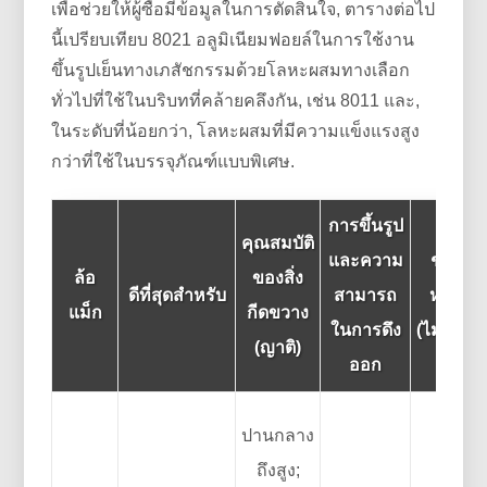
เพื่อช่วยให้ผู้ซื้อมีข้อมูลในการตัดสินใจ, ตารางต่อไป
นี้เปรียบเทียบ 8021 อลูมิเนียมฟอยล์ในการใช้งาน
ขึ้นรูปเย็นทางเภสัชกรรมด้วยโลหะผสมทางเลือก
ทั่วไปที่ใช้ในบริบทที่คล้ายคลึงกัน, เช่น 8011 และ,
ในระดับที่น้อยกว่า, โลหะผสมที่มีความแข็งแรงสูง
กว่าที่ใช้ในบรรจุภัณฑ์แบบพิเศษ.
การขึ้นรูป
คุณสมบัติ
และความ
ช่วงคว
ล้อ
ของสิ่ง
ดีที่สุดสำหรับ
สามารถ
หนาทั่
แม็ก
กีดขวาง
ในการดึง
(ไมโครเ
(ญาติ)
ออก
ปานกลาง
ถึงสูง;