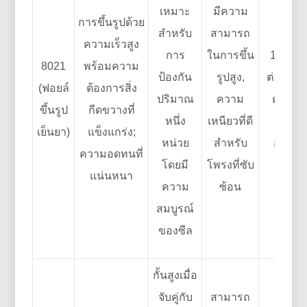
เหมาะ
มีความ
การขึ้นรูปด้วย
สำหรับ
สามารถ
ความเร็วสูง
การ
ในการขึ้น
12–30 
8021
พร้อมความ
ป้องกัน
รูปสูง,
ต่อชั้น 
(ฟอยล์
ต้องการสิ่ง
ปริมาณ
ความ
ต่างกั
ขึ้นรูป
กีดขวางที่
หนึ่ง
เหนียวที่ดี
ตามก
เย็นยา)
แข็งแกร่ง;
หน่วย
สำหรับ
ก่อสร้า
ความอดทนที่
โดยมี
โพรงที่ซับ
แน่นหนา
ความ
ซ้อน
สมบูรณ์
ของซีล
กั้นสูงเมื่อ
จับคู่กับ
สามารถ