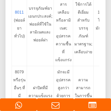
สาร
ใช้การได้
บรรจุภัณฑ์ยา
8011
เคลือบ
ดีเยี่ยม
10–25 
เอนกประสงค์;
(ฟอยล์
หรือลามิ
สำหรับ
โดยทั่ว
ฟอยล์ที่ใช้ใน
ยา
เนต;
บรรจุ
มักใช้ใ
ลามิเนตและ
ทั่วไป)
อุปสรรค
ภัณฑ์
ชั้นเดี
ฟอยล์ฝา
ความชื้น
มาตรฐาน;
ที่
เคลือบง่าย
แข็งแกร่ง
8079
มักจะมี
หรือรุ่น
อุปสรรค
ความ
อื่นๆ ที่
ฝาปิดที่มี
สูงกว่า
สามารถ
มี
ความแข็งแรง
ด้วยการ
ในการขึ้น
ความ
สูงหรือสภาพ
เคลือบที่
รูปปาน
≥15 µm