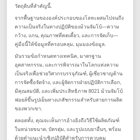
วัตถุดิบที่สำคัญนี้.
จากพื้นฐานขององค์ประกอบของโลหะผสมไปจนถึง
ความเป็นจริงในทางปฏิบัติของม้วนจัมโบ้—ความ
กว้าง, แกน, คุณภาพที่คดเคี้ยว, และการจัดเก็บ—
คู่มือนี้ให้ข้อมูลที่ครอบคลุม, มุมมองข้อมูล.
มันรวมข้อกำหนดทางเทคนิค, มาตรฐาน
อุตสาหกรรม, และการพิจารณาในโลกแห่งความ
เป็นจริงเพื่อช่วยวิศวกรบรรจุภัณฑ์, ผู้เชี่ยวชาญด้าน
การจัดซื้อจัดจ้าง, และผู้จัดการฝ่ายปฏิบัติการเลือก,
มีคุณสมบัติ, และเพิ่มประสิทธิภาพ 8021 ม้วนจัมโบ้
ฟอยล์ขึ้นรูปเย็นทางเภสัชกรรมสำหรับสายการผลิต
ของพวกเขา.
ตลอดทั้ง, คุณจะเห็นการอ้างอิงถึงวิธีใช้ผลิตภัณฑ์
ในหน่วยขนาด, บัตรตุ่ม, และรูปแบบยาอื่นๆ, พร้อม
ด้วยคำแนะนำเชิงปฏิบัติสำหรับการควบคุม