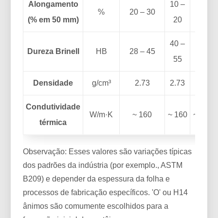
Alongamento
10 –
5 –
%
20 – 30
(% em 50 mm)
20
10
40 –
45 –
Dureza Brinell
HB
28 – 45
55
60
Densidade
g/cm³
2.73
2.73
2.73
Condutividade
W/m·K
~ 160
~ 160
~ 160
térmica
Observação: Esses valores são variações típicas
dos padrões da indústria (por exemplo., ASTM
B209) e depender da espessura da folha e
processos de fabricação específicos. 'O' ou H14
ânimos são comumente escolhidos para a