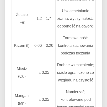
Uszlachetnianie
Żelazo
1.2 – 1.7
ziarna, wytrzymałość,
(Fe)
odporność na otworki
Formowalność,
Krzem (I)
0.06 – 0.20
kontrola zachowania
podczas toczenia
Drobne wzmocnienie;
Miedź
≤ 0.05
ściśle ograniczone ze
(Cu)
względu na czystość
Namierzać;
Mangan
≤ 0.05
kontrolowane pod
(Mn)