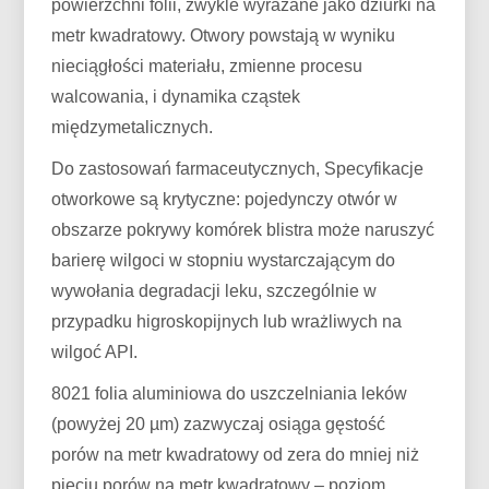
powierzchni folii, zwykle wyrażane jako dziurki na
metr kwadratowy. Otwory powstają w wyniku
nieciągłości materiału, zmienne procesu
walcowania, i dynamika cząstek
międzymetalicznych.
Do zastosowań farmaceutycznych, Specyfikacje
otworkowe są krytyczne: pojedynczy otwór w
obszarze pokrywy komórek blistra może naruszyć
barierę wilgoci w stopniu wystarczającym do
wywołania degradacji leku, szczególnie w
przypadku higroskopijnych lub wrażliwych na
wilgoć API.
8021 folia aluminiowa do uszczelniania leków
(powyżej 20 µm) zazwyczaj osiąga gęstość
porów na metr kwadratowy od zera do mniej niż
pięciu porów na metr kwadratowy – poziom