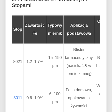
Stopami
Ogranic
Zawartość
Typowy
Aplikacja
Stop
klucza
Fe
miernik
podstawowa
80
Blister
15–150
farmaceutyczny
Benchm
8021
1.2–1,7%
µm
(naciskać & w
bez ogra
formie zimnej)
Większa 
Folia domowa,
6–100
otwork
8011
0.6–1,0%
opakowania
µm
cienk
żywności
mierni