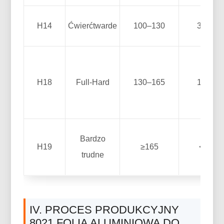
H14
Ćwierćtwarde
100–130
3–8
H18
Full-Hard
130–165
1–4
Bardzo
H19
≥165
<2
trudne
IV. PROCES PRODUKCYJNY
8021 FOLIA ALUMINIOWA DO