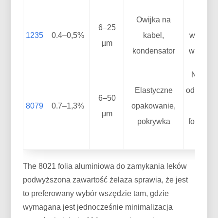
Owijka na
Niżs
6–25
1235
0.4–0,5%
kabel,
wytrzym
µm
kondensator
więcej d
Nieco n
Elastyczne
odkształ
6–50
8079
0.7–1,3%
opakowanie,
prz
μm
pokrywka
formowa
zim
The 8021 folia aluminiowa do zamykania leków
podwyższona zawartość żelaza sprawia, że ​​jest
to preferowany wybór wszędzie tam, gdzie
wymagana jest jednocześnie minimalizacja