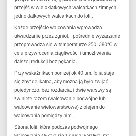
przejść w wieloklatkowych walcarkach zimnych i
jednoklatkowych walcarkach do folii.
Każde przejście walcowania wprowadza
utwardzanie przez zgniot, i pośrednie wyżarzanie
przeprowadza się w temperaturze 250–380°C w
celu przywrócenia ciągliwości i umożliwienia
dalszej redukcji bez pękania.
Przy wskaźnikach poniżej ok 40 µm, folia staje
się zbyt delikatna, aby można ją było zwijać
pojedynczo, bez rozdarcia, i dwie warstwy są
zwinięte razem (walcowanie podwójne lub
walcowanie wielowarstwowe) z olejem do
walcowania pomiędzy nimi.
Strona folii, która podczas podwójnego
walcowania stykała się z drugą warstwą, ma