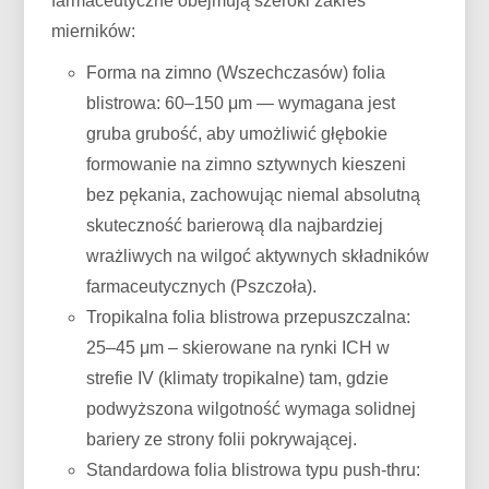
farmaceutyczne obejmują szeroki zakres
mierników:
Forma na zimno (Wszechczasów) folia
blistrowa: 60–150 μm — wymagana jest
gruba grubość, aby umożliwić głębokie
formowanie na zimno sztywnych kieszeni
bez pękania, zachowując niemal absolutną
skuteczność barierową dla najbardziej
wrażliwych na wilgoć aktywnych składników
farmaceutycznych (Pszczoła).
Tropikalna folia blistrowa przepuszczalna:
25–45 μm – skierowane na rynki ICH w
strefie IV (klimaty tropikalne) tam, gdzie
podwyższona wilgotność wymaga solidnej
bariery ze strony folii pokrywającej.
Standardowa folia blistrowa typu push-thru: