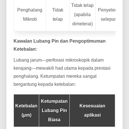
Tidak telap
Penghalang
Tidak
Penyelenggaraa
(apabila
Mikrob
telap
selepas paste
dimeterai)
Kawalan Lubang Pin dan Pengoptimuman
Ketebalan:
Lubang jarum—perforasi mikroskopik dalam
kerajang—mewakili had utama kepada prestasi
penghalang. Ketumpatan mereka sangat
bergantung kepada ketebalan:
Ketumpatan
Ketebalan
Kesesuaian
Lubang Pin
(μm)
aplikasi
Biasa