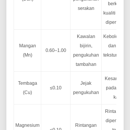
berkurang
serakan
kualiti perm
dipertingka
Kawalan
Kebolehben
Mangan
bijirin,
dan kawal
0.60–1.00
(Mn)
pengukuhan
tekstur yang 
tambahan
baik
Kesan min
Tembaga
Jejak
≤0.10
pada rinta
(Cu)
pengukuhan
kakisan
Rintangan 
dipertingka
Magnesium
Rintangan
≤0.10
terhada