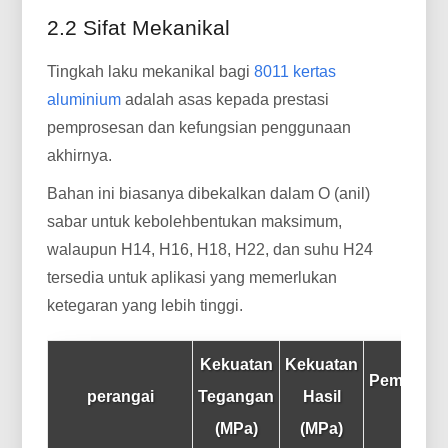
2.2 Sifat Mekanikal
Tingkah laku mekanikal bagi
8011 kertas
aluminium
adalah asas kepada prestasi
pemprosesan dan kefungsian penggunaan
akhirnya.
Bahan ini biasanya dibekalkan dalam O (anil)
sabar untuk kebolehbentukan maksimum,
walaupun H14, H16, H18, H22, dan suhu H24
tersedia untuk aplikasi yang memerlukan
ketegaran yang lebih tinggi.
Kekuatan
Kekuatan
Pemanjan
perangai
Tegangan
Hasil
(%)
(MPa)
(MPa)