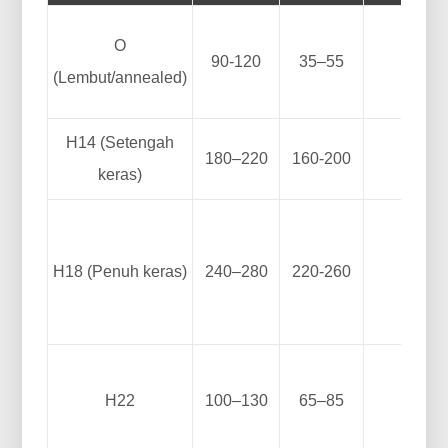
O
90-120
35–55
25-35
(Lembut/annealed)
H14 (Setengah
180–220
160-200
5-8
keras)
H18 (Penuh keras)
240–280
220-260
1–3
H22
100–130
65–85
15-25