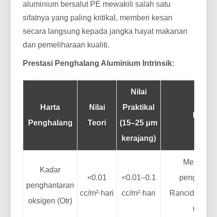
aluminium bersalut PE mewakili salah satu
sifatnya yang paling kritikal, memberi kesan
secara langsung kepada jangka hayat makanan
dan pemeliharaan kualiti.
Prestasi Penghalang Aluminium Intrinsik:
Nilai
Harta
Nilai
Praktikal
Makna
Penghalang
Teori
(15–25 μm
kerajang)
Menghal
Kadar
<0.01
<0.01–0.1
pengoksid
penghantaran
cc/m²·hari
cc/m²·hari
Rancidity, de
oksigen (Otr)
nutrien