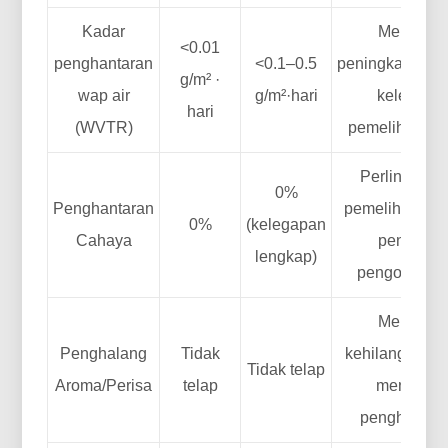
Kadar
Menghal
<0.01
penghantaran
<0.1–0.5
peningkatan/ke
g/m² ·
wap air
g/m²·hari
kelembap
hari
(WVTR)
pemeliharaan 
Perlindunga
0%
Penghantaran
pemeliharaan 
0%
(kelegapan
Cahaya
pencega
lengkap)
pengoksidaa
Menghal
Penghalang
Tidak
kehilangan ya
Tidak telap
Aroma/Perisa
telap
menentu 
penghijraha