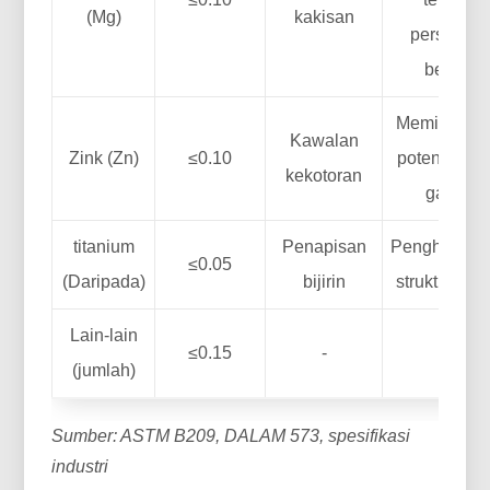
(Mg)
kakisan
persekita
beralkal
Meminimum
Kawalan
Zink (Zn)
≤0.10
potensi kak
kekotoran
galvani
titanium
Penapisan
Penghomog
≤0.05
(Daripada)
bijirin
struktur tua
Lain-lain
≤0.15
-
-
(jumlah)
Sumber: ASTM B209, DALAM 573, spesifikasi
industri