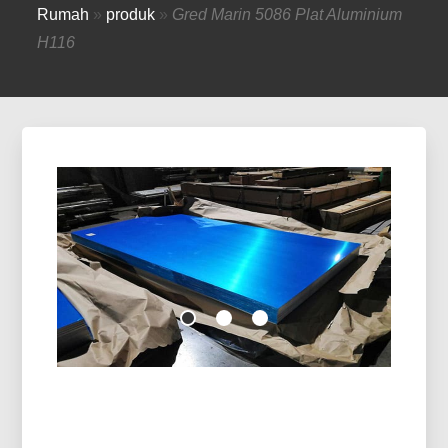
Rumah
»
produk
»
Gred Marin 5086 Plat Aluminium
H116