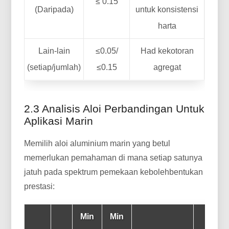
≤ 0.15
(Daripada)
untuk konsistensi
harta
Lain-lain
≤0.05/
Had kekotoran
(setiap/jumlah)
≤0.15
agregat
2.3 Analisis Aloi Perbandingan Untuk
Aplikasi Marin
Memilih aloi aluminium marin yang betul
memerlukan pemahaman di mana setiap satunya
jatuh pada spektrum pemekaan kebolehbentukan
prestasi:
Min
Min