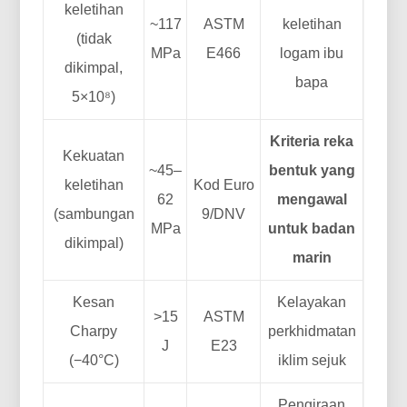
keletihan
~117
ASTM
keletihan
(tidak
MPa
E466
logam ibu
dikimpal,
bapa
5×10⁸)
Kriteria reka
Kekuatan
~45–
bentuk yang
keletihan
Kod Euro
62
mengawal
(sambungan
9/DNV
MPa
untuk badan
dikimpal)
marin
Kesan
Kelayakan
>15
ASTM
Charpy
perkhidmatan
J
E23
(−40°C)
iklim sejuk
Pengiraan