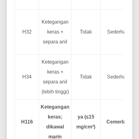
Ketegangan
H32
keras +
Tidak
Sederhana
separa anil
Ketegangan
keras +
H34
Tidak
Sederhana
separa anil
(lebih tinggi)
Ketegangan
keras;
ya (≤15
H116
Cemerlang
dikawal
mg/cm²)
marin