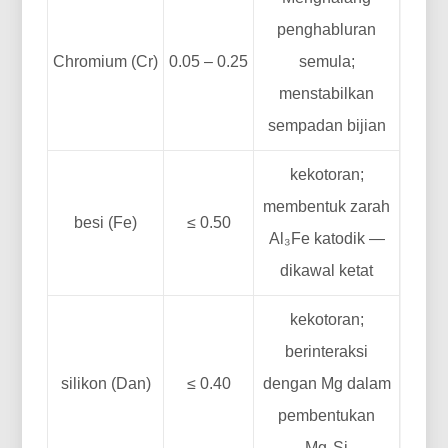
penghabluran
Chromium (Cr)
0.05 – 0.25
semula;
menstabilkan
sempadan bijian
kekotoran;
membentuk zarah
besi (Fe)
≤ 0.50
Al₃Fe katodik —
dikawal ketat
kekotoran;
berinteraksi
silikon (Dan)
≤ 0.40
dengan Mg dalam
pembentukan
Mg₂Si