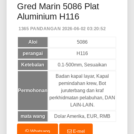
Gred Marin 5086 Plat
Aluminium H116
1365 PANDANGAN 2026-06-02 03:20:52
Aloi
5086
perangai
H116
Ketebalan
0.1-500mm, Sesuaikan
Badan kapal layar, Kapal
pemindahan krew, Bot
Permohonan
juruterbang dan kraf
perkhidmatan pelabuhan, DAN
LAIN-LAIN.
mata wang
Dolar Amerika, EUR, RMB
Whatsapp
E-mel