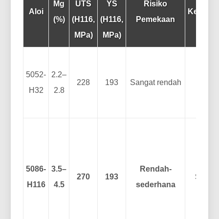
Mg
UTS
YS
Risiko
Aloi
Keboleh
(%)
(H116,
(H116,
Pemekaan
MPa)
MPa)
5052-
2.2–
228
193
Sangat rendah
Cem
H32
2.8
5086-
3.5–
Rendah-
270
193
Sanga
H116
4.5
sederhana