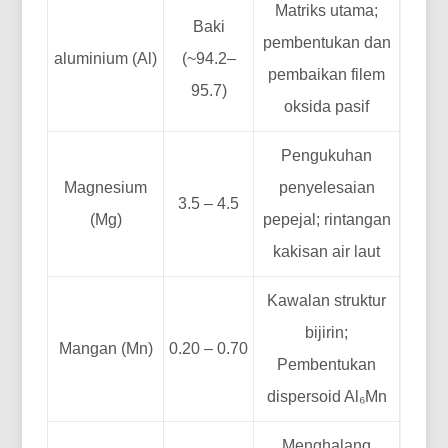
Matriks utama;
Baki
pembentukan dan
aluminium (Al)
(~94.2–
pembaikan filem
95.7)
oksida pasif
Pengukuhan
Magnesium
penyelesaian
3.5 – 4.5
(Mg)
pepejal; rintangan
kakisan air laut
Kawalan struktur
bijirin;
Mangan (Mn)
0.20 – 0.70
Pembentukan
dispersoid Al₆Mn
Menghalang