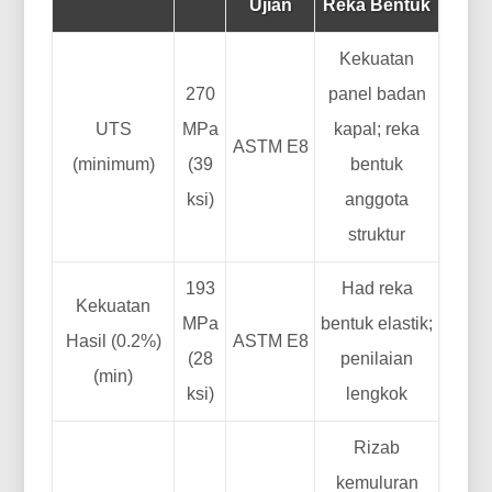
Ujian
Reka Bentuk
Kekuatan
270
panel badan
UTS
MPa
kapal; reka
ASTM E8
(minimum)
(39
bentuk
ksi)
anggota
struktur
193
Had reka
Kekuatan
MPa
bentuk elastik;
Hasil (0.2%)
ASTM E8
(28
penilaian
(min)
ksi)
lengkok
Rizab
kemuluran