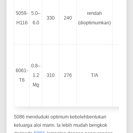
5059-
5.0–
rendah
330
240
A
H116
6.0
(dioptimumkan)
0.8–
6061-
1.2
310
276
T/A
Sed
T6
Mg
5086 menduduki optimum kebolehbentukan
keluarga aloi marin. Ia lebih mudah bengkok