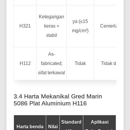
Ketegangan
ya (≤15
H321
keras +
Cemerlang
mg/cm²)
stabil
As-
H112
fabricated;
Tidak
Tidak diuji
sifat terkawal
3.4 Harta Mekanikal Gred Marin
5086 Plat Aluminium H116
Standard
Aplikasi
Harta benda
Nilai