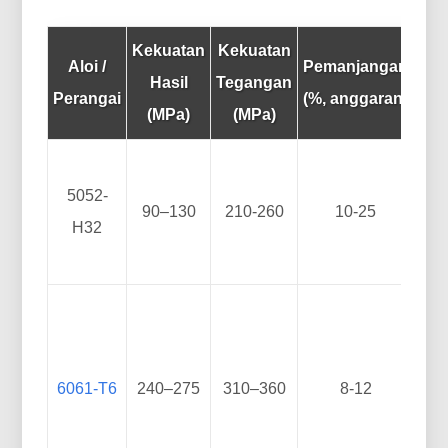
Kekuatan
Kekuatan
Aloi /
Pemanjangan
Hasil
Tegangan
Keb
Perangai
(%, anggaran)
(MPa)
(MPa)
Se
5052-
90–130
210-260
10-25
d
H32
cem
6061-T6
240–275
310–360
8-12
ka