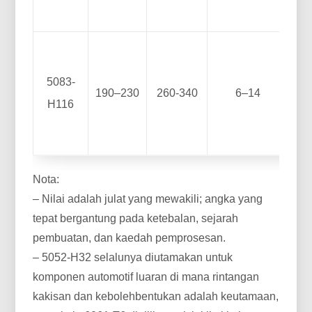
5083-
190–230
260-340
6–14
te
H116
Nota:
– Nilai adalah julat yang mewakili; angka yang
tepat bergantung pada ketebalan, sejarah
pembuatan, dan kaedah pemprosesan.
– 5052-H32 selalunya diutamakan untuk
komponen automotif luaran di mana rintangan
kakisan dan kebolehbentukan adalah keutamaan,