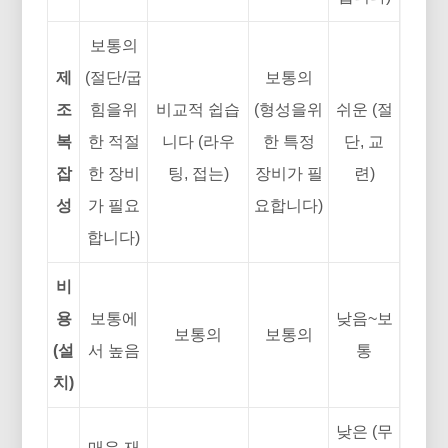
보통의
제
(절단/굽
보통의
조
힘을위
비교적 쉽습
(형성을위
쉬운 (절
복
한 적절
니다 (라우
한 특정
단, 교
잡
한 장비
팅, 접는)
장비가 필
련)
성
가 필요
요합니다)
합니다)
비
용
보통에
낮음~보
보통의
보통의
(설
서 높음
통
치)
낮은 (무
매우 재