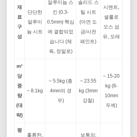
알루미늄 스
솔리드 스
재
시멘트,
단단한
킨 (0.3-
틸 시트
료
셀룰로
알루미
0.5mm) 핵심
(아연 도
구
오스 섬
늄 시트
에 결합되었
금/사전
성
유, 모래
습니다 (체
페인트)
육, 정말로)
m²
당
~ 15-20
~ 5.5kg (총
~ 23.55
중
kg (8-
~ 8.1kg
4mm의 경
kg (3mm
량
10mm
우)
강철)
(대
두께)
략)
평
훌륭한,
보통의;