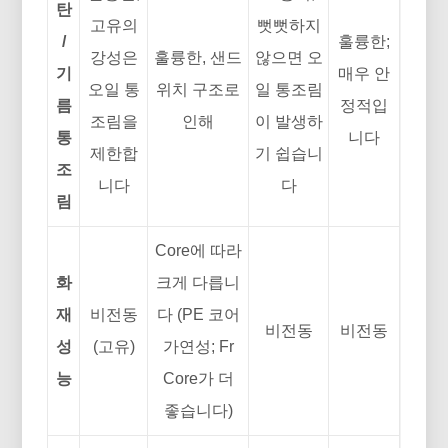
탄
고유의
뻣뻣하지
/
훌륭한;
강성은
훌륭한, 샌드
않으면 오
기
매우 안
오일 통
위치 구조로
일 통조림
름
정적입
조림을
인해
이 발생하
통
니다
제한합
기 쉽습니
조
니다
다
림
Core에 따라
화
크게 다릅니
재
비전동
다 (PE 코어
비전동
비전동
성
(고유)
가연성; Fr
능
Core가 더
좋습니다)