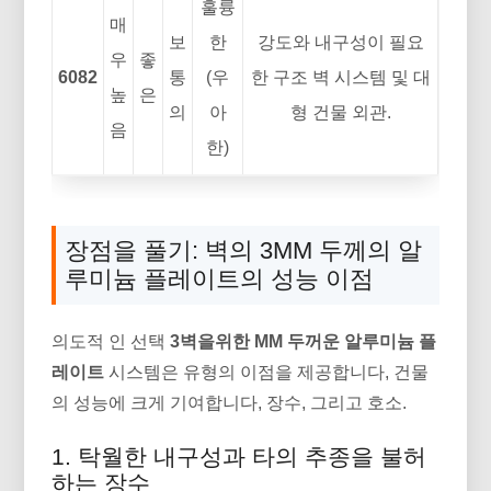
훌륭
매
보
한
강도와 내구성이 필요
우
좋
6082
통
(우
한 구조 벽 시스템 및 대
높
은
의
아
형 건물 외관.
음
한)
장점을 풀기: 벽의 3MM 두께의 알
루미늄 플레이트의 성능 이점
의도적 인 선택
3벽을위한 MM 두꺼운 알루미늄 플
레이트
시스템은 유형의 이점을 제공합니다, 건물
의 성능에 크게 기여합니다, 장수, 그리고 호소.
1. 탁월한 내구성과 타의 추종을 불허
하는 장수