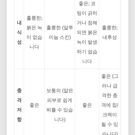
좋은; 코
팅이 긁히
훌륭한;
내
거나 침해
붉은 녹
훌륭한 (알루
훌륭한;
식
되면 붉은
이 없습
미늄 스킨)
내후성
성
녹이 발생
니다
하기 쉽습
니다
좋은 (그
러나 급
충
보통의 (얇은
격한 충
격
피부로 쉽게
좋은
좋은
격에 칩/
저
찌를 수 있습
크랙이
항
니다)
될 수 있
습니다)