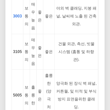
매
보
야외 벽 클래딩, 지붕 패
우
좋
3003
통
좋은
널, 날씨에 노출 된 건축
높
은
의
외관.
음
매
보
건물 외관, 측선, 빗물
우
좋
3105
통
좋은
시스템 (홈통 및 하향
높
은
의
관).
음
훌륭
한
양극화 된 장식 벽 패널,
보
훌
좋
(양
커튼월, 및 미적 및 부식
5005
통
륭
은
극
방지 표면을위한 클래
의
한
처
딩.