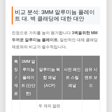
비교 분석: 3MM 알루미늄 플레이
트 대. 벽 클래딩에 대한 대안
진정으로 가치를 높이 평가합니다
3벽을위한 MM
두꺼운 알루미늄 플레이트
, 일반적인 대체 클래딩
재료와의 비교가 필수적입니다.
특
3MM 알
징
루미늄
알루미늄 복
사전 페인
섬유 시
/
플레이
합 패널
트 스틸
멘트 보
재
트 (단단
(ACP)
패널
드
료
한)
두 개의 얇은