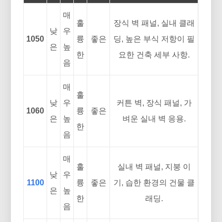
매
훌
장식 벽 패널, 실내 클래
낮
우
1050
륭
좋은
딩, 높은 부식 저항이 필
은
높
한
요한 건축 세부 사항.
음
매
훌
낮
우
커튼 벽, 장식 패널, 가
1060
륭
좋은
은
높
벼운 실내 벽 응용.
한
음
매
훌
실내 벽 패널, 지붕 이
낮
우
1100
륭
좋은
기, 습한 환경의 건물 클
은
높
한
래딩.
음