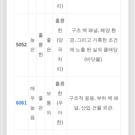
리)
훌륭
한
구조 벽 패널, 해양 환
훌
높
좋
(양
경, 그리고 가혹한 조건
5052
륭
은
은
극
에 노출 된 실외 클래딩
한
처
(바닷물).
리)
훌륭
매
보
한
우
좋
구조적 응용, 부하 벽 패
6061
통
(우
높
은
널, 산업 건물 외관.
의
아
음
한)