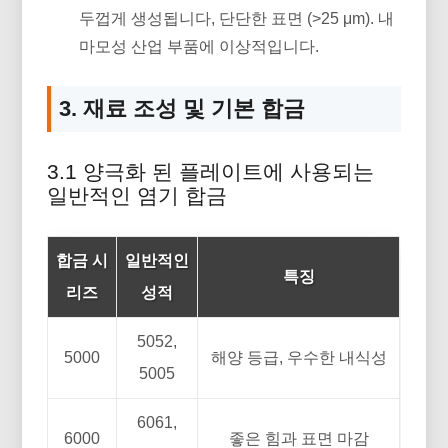
두껍게 생성됩니다, 단단한 표면 (>25 μm). 내
마모성 산업 부품에 이상적입니다.
3. 재료 조성 및 기본 합금
3.1 양극화 된 플레이트에 사용되는
일반적인 염기 합금
합금 시
일반적인
특징
리즈
성적
5052,
5000
해양 등급, 우수한 내식성
5005
6061,
6000
좋은 힘과 표면 마감