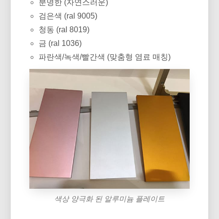
분명한 (자연스러운)
검은색 (ral 9005)
청동 (ral 8019)
금 (ral 1036)
파란색/녹색/빨간색 (맞춤형 염료 매칭)
색상 양극화 된 알루미늄 플레이트