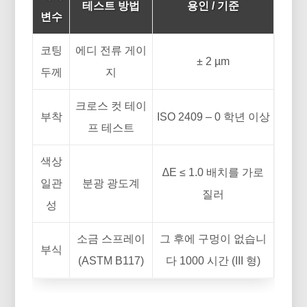
테스트 방법
용인 / 기준
변수
코팅
에디 전류 게이
± 2 µm
두께
지
크로스 컷 테이
부착
ISO 2409 – 0 학년 이상
프 테스트
색상
∆E ≤ 1.0 배치를 가로
일관
분광 광도계
질러
성
소금 스프레이
그 후에 구멍이 없습니
부식
(ASTM B117)
다 1000 시간 (III 형)