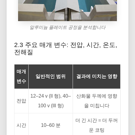
알루미늄 플레이트 공정을 분석합니다
2.3 주요 매개 변수: 전압, 시간, 온도,
전해질
매개
일반적인 범위
결과에 미치는 영향
변수
12–24 v (II 형), 40–
산화물 두께에 영향
전압
100 v (III 형)
을 미칩니다
더 긴 시간 = 더 두꺼
시간
10–60 분
운 코팅