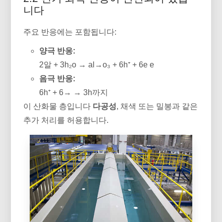
니다
주요 반응에는 포함됩니다:
양극 반응:
2알 + 3h₂o → al→o₃ + 6h⁺ + 6e e
음극 반응:
6h⁺ + 6→ → 3h까지
이 산화물 층입니다
다공성
, 채색 또는 밀봉과 같은
추가 처리를 허용합니다.