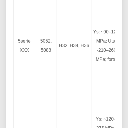
Ys: ~90–125
5serie
5052,
MPa; Uts:
H32, H34, H36
Mo
XXX
5083
~210–260
MPa; forte
Ys: ~120–