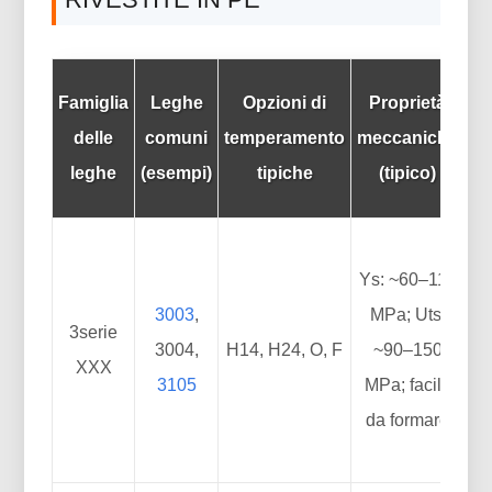
Famiglia
Leghe
Opzioni di
Proprietà
Re
delle
comuni
temperamento
meccaniche
leghe
(esempi)
tipiche
(tipico)
co
Ys: ~60–110
3003
,
MPa; Uts:
3serie
Da
3004,
H14, H24, O, F
~90–150
XXX
m
3105
MPa; facile
da formare