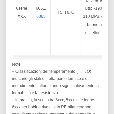
275 MPa;
E
6serie
6061,
Uts: ~190–
T5, T6, O
XXX
6063
310 MPa; da
ri
buono a
a
eccellente
Note:
– Classificazioni del temperamento (H, T, O)
indicano gli stati di trattamento termico e di
incrudimento, influenzando significativamente la
formabilità e la resistenza.
– In pratica, la scelta tra 3xxx, 5xxx, e le leghe
6xxx per bobine rivestite in PE bilanceranno i