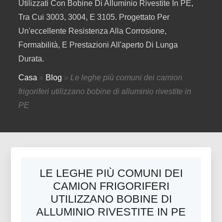
Utilizzati Con Bobine Di Alluminio Rivestite In PE,
Tra Cui 3003, 3004, E 3105. Progettato Per
Un'eccellente Resistenza Alla Corrosione,
Formabilità, E Prestazioni All'aperto Di Lunga
Durata.
Casa
»
Blog
»
Le leghe più comuni dei camion
frigoriferi utilizzano bobine di alluminio rivestite in
PE
LE LEGHE PIÙ COMUNI DEI
CAMION FRIGORIFERI
UTILIZZANO BOBINE DI
ALLUMINIO RIVESTITE IN PE