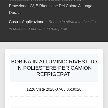
Protezione UV, E Ritenzione Del Colore A Lunga
Durata.
Casa
»
Applicazione
»
Bobina in alluminio rivestito
in poliestere per camion refrigerati
BOBINA IN ALLUMINIO RIVESTITO
IN POLIESTERE PER CAMION
REFRIGERATI
1226 Viste 2026-07-03 06:30:20