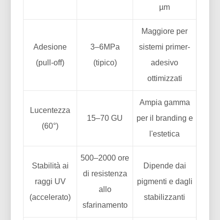
µm
Maggiore per
Adesione
3–6MPa
sistemi primer-
(pull-off)
(tipico)
adesivo
ottimizzati
Ampia gamma
Lucentezza
15–70 GU
per il branding e
(60°)
l'estetica
500–2000 ore
Stabilità ai
Dipende dai
di resistenza
raggi UV
pigmenti e dagli
allo
(accelerato)
stabilizzanti
sfarinamento