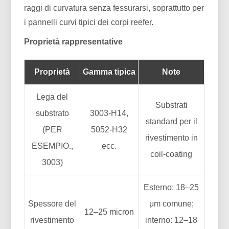
raggi di curvatura senza fessurarsi, soprattutto per
i pannelli curvi tipici dei corpi reefer.
Proprietà rappresentative
Proprietà
Gamma tipica
Note
Lega del
Substrati
substrato
3003-H14,
standard per il
(PER
5052-H32
rivestimento in
ESEMPIO.,
ecc.
coil-coating
3003)
Esterno: 18–25
Spessore del
μm comune;
12–25 micron
rivestimento
interno: 12–18