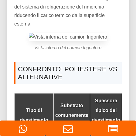
del sistema di refrigerazione del rimorchio
riducendo il carico termico dalla superficie
esterna.
Vista interna del camion frigorifero
CONFRONTO: POLIESTERE VS
ALTERNATIVE
Spessore
Substrato
Tipo di
tipico del
comunemente
rivestimento
rivestimento
color
usato
(μm)