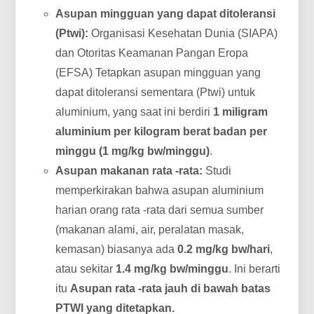
Asupan mingguan yang dapat ditoleransi
(Ptwi):
Organisasi Kesehatan Dunia (SIAPA)
dan Otoritas Keamanan Pangan Eropa
(EFSA) Tetapkan asupan mingguan yang
dapat ditoleransi sementara (Ptwi) untuk
aluminium, yang saat ini berdiri
1 miligram
aluminium per kilogram berat badan per
minggu (1 mg/kg bw/minggu)
.
Asupan makanan rata -rata:
Studi
memperkirakan bahwa asupan aluminium
harian orang rata -rata dari semua sumber
(makanan alami, air, peralatan masak,
kemasan) biasanya ada
0.2 mg/kg bw/hari
,
atau sekitar
1.4 mg/kg bw/minggu
. Ini berarti
itu
Asupan rata -rata jauh di bawah batas
PTWI yang ditetapkan.