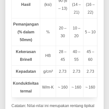
90 (6
Hasil
(ksi)
(14 –
(16 –
– 13)
21)
22)
Pemanjangan
20 –
10 –
(% dalam
%
5 – 10
30
20
50mm)
Kekerasan
28 –
40 –
45 –
HB
Brinell
45
55
60
Kepadatan
g/cm³
2.73
2.73
2.73
Konduktivitas
W/m·K
~ 160
~ 160
~ 160
termal
Catatan: Nilai-nilai ini merupakan rentang tipikal