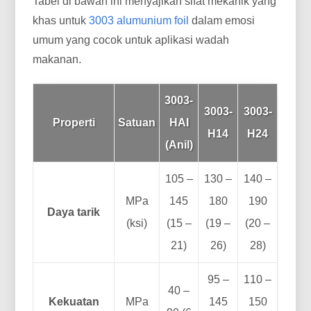
Tabel di bawah ini menyajikan sifat mekanik yang
khas untuk
3003 alumunium foil
dalam emosi
umum yang cocok untuk aplikasi wadah
makanan.
3003-
3003-
3003-
Properti
Satuan
HAI
H14
H24
(Anil)
105 –
130 –
140 –
MPa
145
180
190
Daya tarik
(ksi)
(15 –
(19 –
(20 –
21)
26)
28)
95 –
110 –
40 –
Kekuatan
MPa
145
150