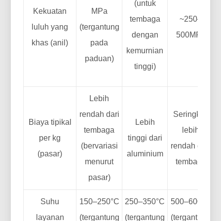
(untuk
Kekuatan
MPa
tembaga
~250–
luluh yang
(tergantung
dengan
500MPa
khas (anil)
pada
kemurnian
paduan)
tinggi)
Lebih
H
rendah dari
Seringkali
Biaya tipikal
Lebih
tembaga
lebih
per kg
tinggi dari
(bervariasi
rendah dari
s
(pasar)
aluminium
menurut
tembaga
pasar)
Suhu
150–250°C
250–350°C
500–600°C
layanan
(tergantung
(tergantung
(tergantung