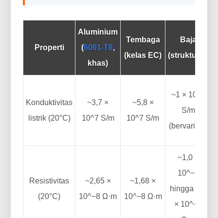
Aluminium
Tembaga
Baja
Properti
(
6061-T6
,
(kelas EC)
(struktural)
khas)
~1 × 10^7
Konduktivitas
~3,7 ×
~5,8 ×
S/m
listrik (20°C)
10^7 S/m
10^7 S/m
(bervariasi)
~1,0 ×
10^−7
Resistivitas
~2,65 ×
~1,68 ×
hingga 1.0
(20°C)
10^−8 Ω·m
10^−8 Ω·m
t
× 10^−6