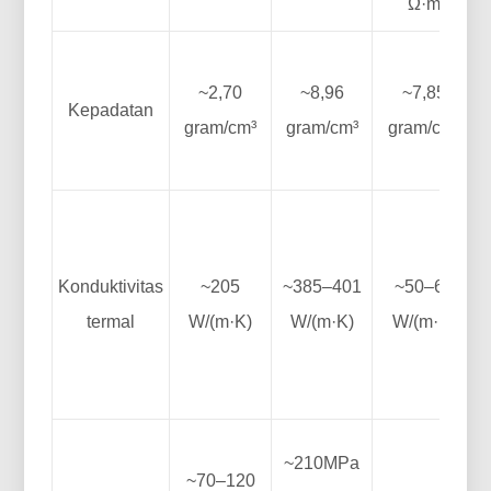
Ω·m
A
~2,70
~8,96
~7,85
Kepadatan
gram/cm³
gram/cm³
gram/cm³
m
Konduktivitas
~205
~385–401
~50–60
termal
W/(m·K)
W/(m·K)
W/(m·K)
b
~210MPa
~70–120