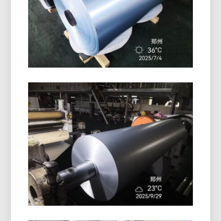
aluminium H116 memberikan kinerja luar biasa
pada lambung kapal, dek, dan peralatan lepas
pantai dengan keseimbangan kekuatan yang
terbukti, daya tahan, dan desain ringan.
Gulungan Aluminium Foil Dilapisi
PE
Gulungan aluminium foil berlapis PE berkualitas
tinggi menawarkan perlindungan permukaan yang
sangat baik, ketahanan terhadap kelembaban, dan
kinerja yang andal untuk pengemasan dan isolasi.