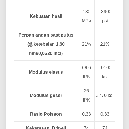
130
18900
Kekuatan hasil
MPa
psi
Perpanjangan saat putus
(@ketebalan 1.60
21%
21%
mm/0,0630 inci)
69.6
10100
Modulus elastis
IPK
ksi
26
Modulus geser
3770 ksi
IPK
Rasio Poisson
0.33
0.33
Kekerasan, Brinell
74
74