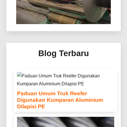
perlindungan umur simpan yang dapat diandalkan.
Cermin Aluminium Untuk Kolektor
Termal Surya
Blog Terbaru
Temukan aluminium cermin canggih untuk sistem
pengumpul panas matahari — optik rekayasa,
panel sandwich ringan dan lapisan pelindung
multilapis untuk kolektor generasi berikutnya.
Paduan Umum Truk Reefer
Digunakan Kumparan Aluminium
Dilapisi PE
Temukan paduan umum truk reefer
menggunakan koil aluminium berlapis PE,