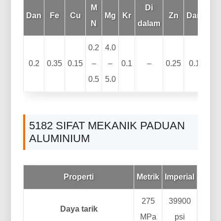
M
Di
Dan
Fe
Cu
Mg
Kr
Zn
Dari
N
dalam
lai
0.2
4.0
0.2
0.35
0.15
–
–
0.1
–
0.25
0.1
0.5
5.0
5182 SIFAT MEKANIK PADUAN
ALUMINIUM
Properti
Metrik
Imperial
275
39900
Daya tarik
MPa
psi