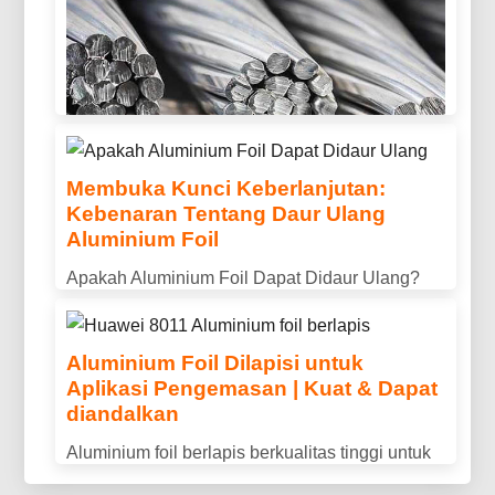
termasuk 3003, 3004, Dan 3105. Dirancang
untuk ketahanan korosi yang sangat baik,
kemampuan bentuk, dan kinerja luar ruangan
yang tahan lama.
Membuka Kunci Keberlanjutan:
Kebenaran Tentang Daur Ulang
Apakah Aluminium Konduktif?
Aluminium Foil
Properti, Kegunaan & Manfaat
Apakah Aluminium Foil Dapat Didaur Ulang?
Dijelaskan
Pelajari bagaimana aluminium foil dapat didaur
Apakah aluminium bersifat konduktif? Temukan
ulang, bagaimana mempersiapkannya dengan
konduktivitas listrik aluminium, keuntungan
Aluminium Foil Dilapisi untuk
benar, dan mengapa daur ulang membantu
Aplikasi Pengemasan | Kuat & Dapat
utama, dan mengapa ini banyak digunakan
mengurangi limbah dan menghemat sumber
diandalkan
dalam transmisi daya dan aplikasi industri.
daya.
Aluminium foil berlapis berkualitas tinggi untuk
aplikasi pengemasan, menawarkan