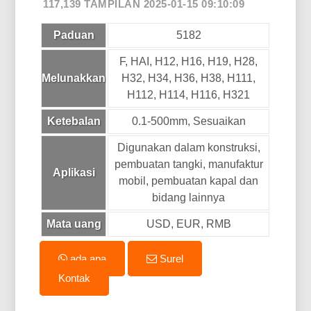
117,139 TAMPILAN 2025-01-15 09:10:09
Paduan
5182
F, HAI, H12, H16, H19, H28,
Melunakkan
H32, H34, H36, H38, H111,
H112, H114, H116, H321
Ketebalan
0.1-500mm, Sesuaikan
Digunakan dalam konstruksi,
pembuatan tangki, manufaktur
Aplikasi
mobil, pembuatan kapal dan
bidang lainnya
Mata uang
USD, EUR, RMB
ada apa
Surel
Kontak