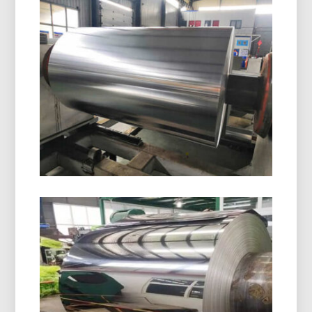
Aluminium Foil Kemasan Blister
Farmasi
Temukan aluminium foil kemasan melepuh
farmasi dengan kelembapan unggul, oksigen, dan
perlindungan cahaya. Ideal untuk aman, stabil,
dan kemasan obat yang sesuai.
8021 Aluminium Foil Pembentuk
Dingin
8021 aluminium foil pembentuk dingin dirancang
untuk kemasan melepuh yang menuntut,
memberikan ketahanan kelembaban yang luar
biasa, sifat mampu bentuk yang sangat baik, dan