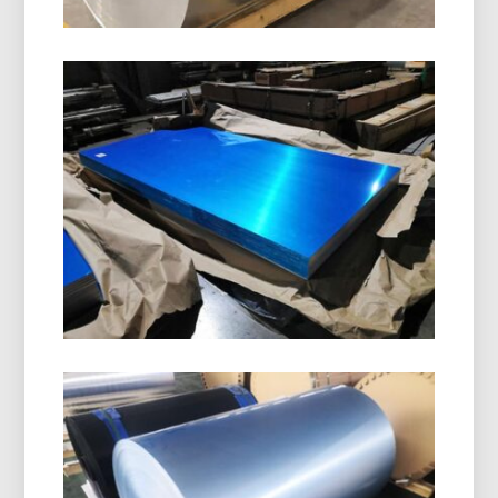
8011 Kumparan Penutup
Aluminium H14
8011 Kumparan Penutup Aluminium H14 dirancang
khusus untuk pembuatan tutup botol, tutup ROPP,
tutup sekrup, dan penutupan minuman. Ini
menawarkan kemampuan bentuk yang sangat
baik, tahan korosi, dan kualitas permukaan yang
unggul.
Kelas Kelautan 5086 Plat
Aluminium H116
Pelajari bagaimana tingkat kelautan 5086 Pelat