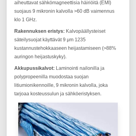
aiheuttavat sähkömagneettisia häiriöitä (EMI)
suojaus 9 mikronin kalvolla >60 dB vaimennus
klo 1 GHz.
Rakennuksen eristys:
Kalvopäällysteiset
säteilysuojat käyttävät 9 μm 1235
kustannustehokkaaseen heijastamiseen (>88%
auringon heijastuskyky).
Akkupussikalvot:
Laminointi nailonilla ja
polypropeenilla muodostaa suojan
litiumionikennoille, 9 mikronin kalvolla, joka
tarjoaa kosteussulun ja sähköeristyksen.