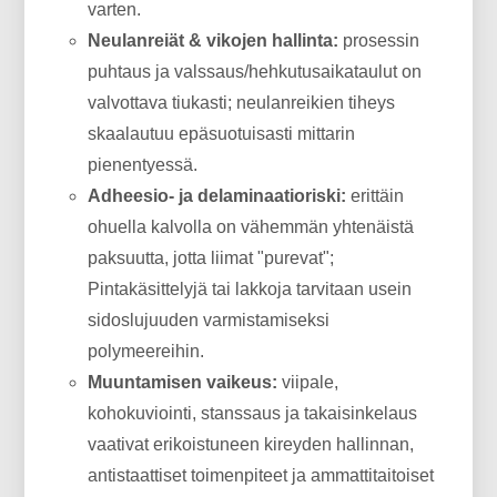
varten.
Neulanreiät & vikojen hallinta:
prosessin
puhtaus ja valssaus/hehkutusaikataulut on
valvottava tiukasti; neulanreikien tiheys
skaalautuu epäsuotuisasti mittarin
pienentyessä.
Adheesio- ja delaminaatioriski:
erittäin
ohuella kalvolla on vähemmän yhtenäistä
paksuutta, jotta liimat "purevat";
Pintakäsittelyjä tai lakkoja tarvitaan usein
sidoslujuuden varmistamiseksi
polymeereihin.
Muuntamisen vaikeus:
viipale,
kohokuviointi, stanssaus ja takaisinkelaus
vaativat erikoistuneen kireyden hallinnan,
antistaattiset toimenpiteet ja ammattitaitoiset