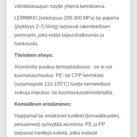
vähittäiskaupan näyttö yhtenä kerroksena.
LEMMIKKI (vetolujuus 200-300 MPa) tai paperia
(jäykkyys 2–5 Nm/g) tarjoavat rakenteellisen
panssarin, joka estää taipuishalkeamia ja
hankausta.
Tiivisteen eheys:
Alumiinilta puuttuu termoplastisuus - se ei voi
kuumasaumautua. PE- tai CPP-kerrokset
(sulamispiste 110-135°C) luoda hermeettisiä
sulkuja impulssi- ​​tai kuumasauvatiivistämällä.
Kemiallinen eristäminen:
Happamat tai emäksiset tuotteet (tomaattikastike,
pesuaineet) syövyttää alumiinia. PE ja PP
tarjoavat inerttejä esteitä, jotka estävät