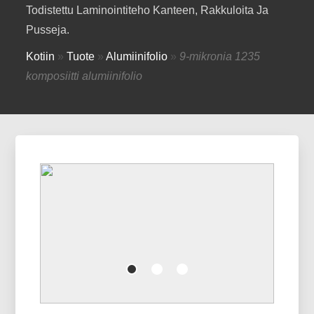
Todistettu Laminointiteho Kanteen, Rakkuloita Ja
Pusseja.
Kotiin
»
Tuote
»
Alumiinifolio
»
9-mikronia 1235
komposiitti alumiinifolio