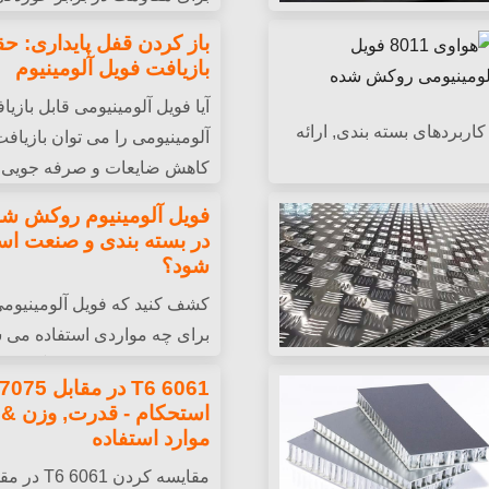
ای صنعتی استفاده می شود.
عملکرد طولانی مدت در فضای 
باز کردن قفل پایداری: ح
بازیافت فویل آلومینیوم
آیا فویل آلومینیومی قابل بازی
اربردهای بسته بندی, ارائه
آلومینیومی را می توان بازیافت
کاهش ضایعات و صرفه جویی در
فویل آلومینیوم روکش شد
در بسته بندی و صنعت اس
شود؟
کشف کنید که فویل آلومینیو
برای چه مواردی استفاده می ش
بندی مواد غذایی و دارو گرفته 
اصلی را بیاموزید.
استحکام - قدرت, وزن & 
موارد استفاده