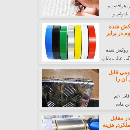
 هوافضا, و
ادوام, و
نامه های با کارایی بالا.
 روکش شده
وم در برابر
مینیومی روکش شده
دگی عالی, پایان
برای بام, روکش فلزی, و کاربردهای تزئینی.
ومینیومی قابل
آن را
ومی قابل خم
ن ماده
بی استثنایی از قدرت و شکل گیری را ارائه
 در مقابل
عملکرد, هزینه