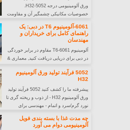
ورق آلومینیومی درجه 5052-H32.
خصوصیات مکانیکی چشمگیر آن و مقاومت
در برابر خوردگی آب شور ، آن را به انتخاب مناس
6061-آلومینیوم T6 در دبی: یک
کند, اسکله ها, و ساختارهای دریایی.
راهنمای کامل برای خریداران و
مهندسان
آلومینیوم 6061-T6 مقاوم در برابر خوردگی
در دبی برای دریایی دریافت کنید, معماری &
پروژه های ساختاری. قیمت گذاری رقابتی و تحو
5052 فرآیند تولید ورق آلومینیوم
H32
پیشرفته ما را کشف کنید 5052 فرآیند تولید
ورق آلومینیوم H32 - از ذوب و ریخته گری تا
نورد گرم/سرد و اتمام - مهندسی برای
مقاومت برتر و مقاومت در برابر خوردگی.
چه مدت غذا با بسته بندی فویل
آلومینیومی دوام می آورد