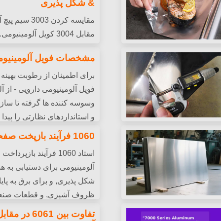
& شکل پذیری
مقایسه کردن 3003 
مقابل 3004 کویل آلومی
های کلیدی در قدرت, شکل پذی
مشاوره متخصص.
مشخصات فویل آلومینیوم
مقابل. قوطی ها). برای پروژه 
برای اطمینان از رطوبت بهین
فویل آلومینیومی دارویی - از آلی
وسوسه کننده ها گرفته تا سا
و استانداردهای نظارتی را پیدا ک
به طور دقیق و به طور دقیق
محافظت از نور و اکسیژن برا
1060 فرآیند بازپخت صفحه آلومینیوم
استاد 1060 فرآیند بازپرد
آلومینیومی برای دستیابی به هد
شکل پذیری, و برای برق به پای
ظروف آشپزی, و قطعات صنع