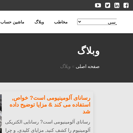
مخاطب
وبلاگ
ماشین حساب
ویرایش ترجمه
وبلاگ
صفحه اصلی
»
وبلاگ
رسانای آلومینیومی است? خواص,
استفاده می کند & مزایا توضیح داده
شد
رسانای آلومینیومی است? رسانایی الکتریکی
آلومینیوم را کشف کنید, مزایای کلیدی, و چرا