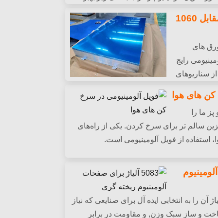
3003 ورق آلومینیوم در مقابل 1060
ورق آلومینیوم و 1060 ورق های
مینیومی رایج
 از سناریوهای
اما انحرافات زیادی در ترکیب شیمیایی دارند,
کن های هوا
ز ما را
گزین سالم تر برای سرخ کردن. یکی از راه‌های
، استفاده از فویل آلومینیومی است.
 آلومینیوم
یاژ آن را به انتخابی ایده آل برای صنایعی که نیاز
ساخت و ساز سبک وزن, و مقاومت در برابر