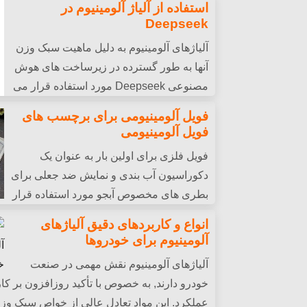
دوام مواد می شود, مقاومت در برابر خوردگی, و 
استفاده از آلیاژ آلومینیوم در
Deepseek
آلیاژهای آلومینیوم به دلیل ماهیت سبک وزن
آنها به طور گسترده در زیرساخت های هوش
مصنوعی Deepseek مورد استفاده قرار می
گیرند, هدایت حرارتی بالا, و مقاومت در برابر
فویل آلومینیومی برای برچسب های
فویل آلومینیومی
شاسی سرور, و رادیاتور.
فویل فلزی برای اولین بار به عنوان یک
دکوراسیون آب بندی و نمایش ضد جعلی برای
بطری های مخصوص آبجو مورد استفاده قرار
گرفت 100 سالها پیش. امروز, ماده ای به 
انواع و کاربردهای دقیق آلیاژهای
آبجو در واقع آلومینیوم خالص با محتوای بالا است
آلومینیوم برای خودروها
آلیاژهای آلومینیوم نقش مهمی در صنعت
خودرو دارند, به خصوص با تأکید روزافزون بر کا
عملکرد. این مواد تعادل عالی از خواص سبک وزن