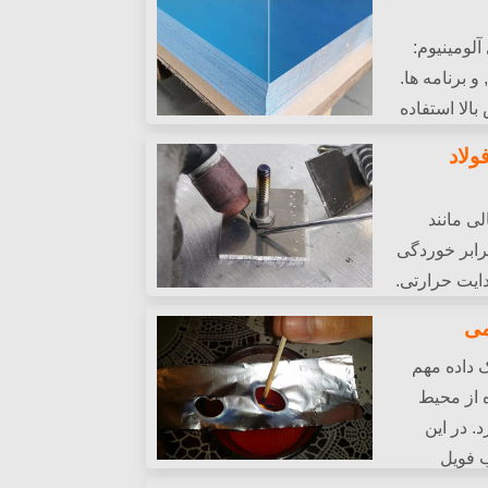
6 آلیاژهای آلومینیوم:
 برنامه ها.
 از استرس بالا استفاده
می کند (به عنوان مثال،, هوافضا), در حالی که 6063 برتری در پروژه های
ولاد
اژ مناسب را برای نیازهای خود انتخاب کنید.
لی مانند
رابر خوردگی
دایت حرارتی.
ای جایگزینی فولاد می تواند کیفیت سازه های
می
 کاهش دهد.
 داده مهم
 از محیط
. در این
ب فویل