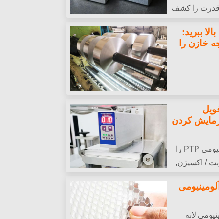
ر قدرت را کشف
دی برای انتخاب بهترین ها برای پروژه های خود.
لا ببرید:
ه خازن را
ویل
 | علل, آزمایش کردن
نحوه سوراخ کردن فویل آلومینیومی PTP را
وبت / اکسیژن,
ای پذیرش که تاول ها را در مشخصات نگه
 3004 فویل آلومینیومی
یل آلومینیومی لانه