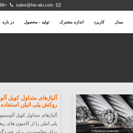
+86 18137782032
sales@hw-alu.com
مبدل
کاربرد
اندازه مشترک
تولید - محصول
در باره
آلیاژهای متداول کویل آلوم
روکش پلی اتیلن استفاده
آلیاژهای متداول کویل آلومینی
برای مقاومت در برابر خورد