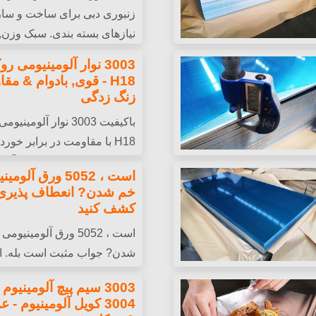
زنبوری دبی برای ساخت و ساز,
نیازهای بسته بندی. سبک وزن, ب
بی برای قایق ها تبدیل می
مقرون به صرفه, مناسب برای بر
3003 نوار آلومینیومی
H18 - قوی, بادوام & مقا
زنگ زدگی
باکیفیت 3003 نوار آلو
H18 با مقاومت در برابر خور
یل سریع محلی.
صاف, و استحکام بالا, ایده آل 
است ، 5052 ورق آل
خم شدن? انعطاف پذیری 
کشف کنید
است ، 5052 ورق آلومینی
شدن? جواب مثبت است بله. ای
سازگار با سازنده است که ترکی
3003 سیم پیچ آلومینیوم
می دهد.
3004 کویل آلومینیوم - 