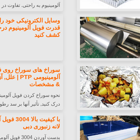
آلومینیوم به راحتی. تفاوت د
کنید, وزن, و برنامه های کاربر
گری - نورد پیوسته,
وسایل الکترونیکی خود را با
بود خواص مکانیکی, کاهش
قدرت فویل آلومینیوم درج
کشف کنید
ر برابر رطوبت, و عملکرد
سوراخ های سوراخ روی ف
آلومینیومی PTP
& مشخصات
درک کنید, تأثیر آنها بر سد رط
و روش های تست & محدودیت ه
دهیم.
با کیفیت بالا
می دارد.
لانه زنبوری دبی
بدست آوردن 3004 فو