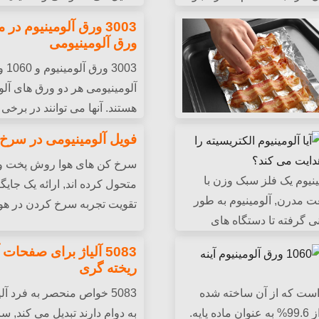
ایده آل برای اجزای خودرو
بخشد..
ورق آلومینیومی
3003 
آلومینیومی هر دو ورق های آلو
هستند. آنها می توانند در برخی
 به شما کمک کند
استفاده جایگزین یکدیگر شوند, 
فویل آلومینیومی در سرخ 
خواص مکانیکی و قیمت.
سرخ کن های هوا روش پخت و پ
مینیوم یک فلز سبک وزن با
متحول کرده اند, ارائه یک جای
 مدرن, آلومینیوم به طور
تقویت تجربه سرخ کردن در هوا
ی گرفته تا دستگاه های
5083 آلیاژ برای صفحات
ریخته گری
می است که از آن ساخته شده
5083 خواص منحصر به فرد آل
است 1060 سری آلیاژ آلومینیوم با خلوص بیش از 99.6% به عنوان ماده پایه.
به دوام دارند تبدیل می کند, 