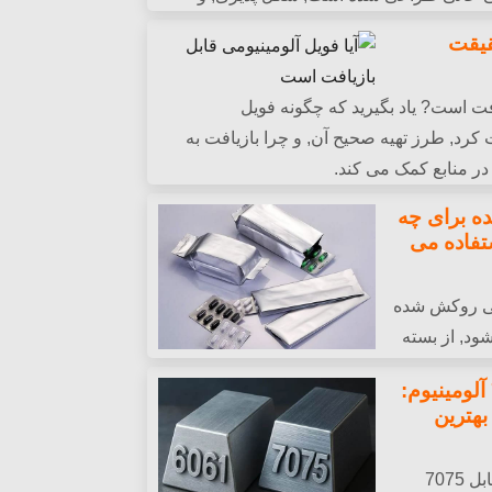
باز.
قیقت
افت است? یاد بگیرید که چگونه فویل
 کرد, طرز تهیه صحیح آن, و چرا بازیافت به
 منابع کمک می کند.
ه برای چه
تفاده می
می روکش شده
ود, از بسته
تا عایق کاری و چاپ, و مزایا و کارکردهای
6061 T6 در مقابل 7075 آلومینیوم:
بهترین
مقایسه کردن 6061 T6 در مقابل 7075