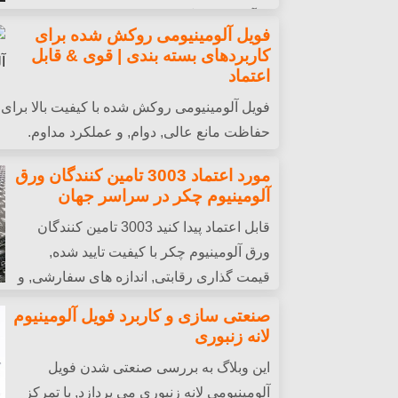
از آن به طور گسترده در انتقال نیرو و کاربرده
فویل آلومینیومی روکش شده برای
کاربردهای بسته بندی | قوی & قابل
اعتماد
فویل آلومینیومی روکش شده با کیفیت بالا برای ک
حفاظت مانع عالی, دوام, و عملکرد مداوم.
مورد اعتماد 3003 تامین کنندگان ورق
آلومینیوم چکر در سراسر جهان
قابل اعتماد پیدا کنید 3003 تامین کنندگان
ورق آلومینیوم چکر با کیفیت تایید شده,
قیمت گذاری رقابتی, اندازه های سفارشی, و
تحویل سریع جهانی برای پروژه های شما.
صنعتی سازی و کاربرد فویل آلومینیوم
لانه زنبوری
این وبلاگ به بررسی صنعتی شدن فویل
آلومینیومی لانه زنبوری می پردازد, با تمرکز