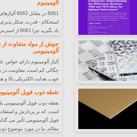
آلومینیوم
6061 در مقابل 063
استحکام - قدرت, شکل پذیری, و
یاد بگیرید چرا 6061
جوش از مواد متفاوت از ف
معماری با پایان سطح برتر. آلی
آلومینیومی
آلیاژ آلومینیوم دارای خواص عا
چگالی کم است, مقاومت در ب
خوب, هدایت الکتریکی بالا و ه
 معماری و سایر زمینه ها
استفاده از آلیاژ آلومینیوم بر
نقطه ذوب فویل آلومینیو
وزن آن گامی اساسی در
جوش داده شده را تا حد زیادی
نقطه ذوب فویل آلومینیومی یک
است, که بر پردازش و استفاده
فویل آلومینیومی تأثیر می گذارد
مقاله, ما در مورد موضوع ذو