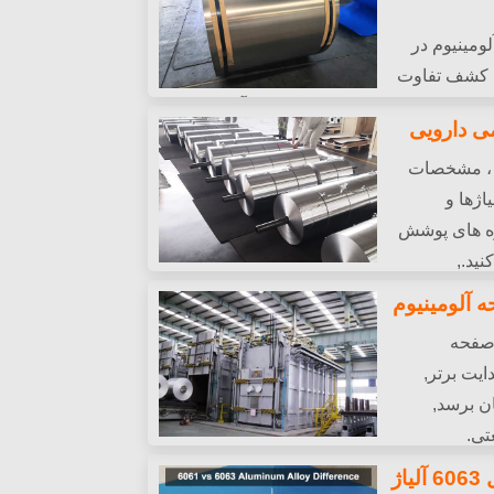
سیم پیچ آلومینیوم در
نیومی. کشف تفاوت
ری & برنامه های کاربردی (وسایل آشپزی در
ی دارویی
خود انتخاب مناسبی انجام دهید.
ه ، مشخصات
اژها و
زه های پوشش
نید.,
ی داروهای شما.
اخت صفحه
ایت برتر,
ان برسد,
تی.
تفاوت بین 6061 در مقابل 6063 آلیاژ