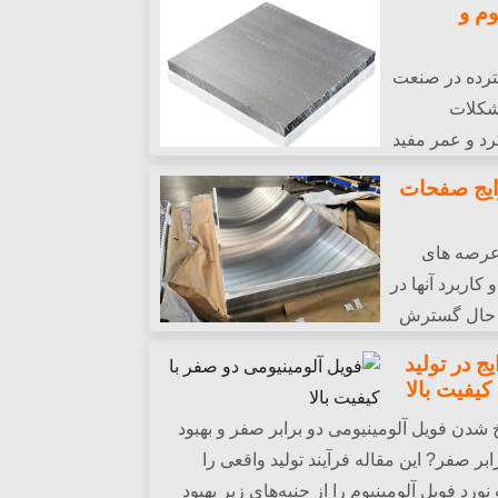
امید کمک به افراد نیازمند بیشتر.
وم و
سترده در صنعت
شکلات
د و عمر مفید
ه به تحلیل دشمنان طبیعی می پردازد, علل و
ایج صفحات
اژ آلومینیوم برای ارائه مرجعی برای حل
وم.
 عرصه های
کاربرد آنها در
ر حال گسترش
ج در تولید
کیفیت بالا
شدن فویل آلومینیومی دو برابر صفر و بهبود
بر صفر? این مقاله فرآیند تولید واقعی را
نورد فویل آلومینیوم را از جنبه‌های زیر بهبود