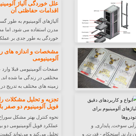
جذابیت زیبایی.
آلومینیوم بحث خواهیم کرد, به 
علل خوردگی آلیاژ آلومینی
اقدامات حفاظتی آن
آلیاژهای آلومینیوم به طور گ
مدرن استفاده می شود, اما م
خوردگی به طور جدی بر عملکر
آنها تأثیر می گذارد. این مقال
مشخصات و اندازه های ر
خوردگی عالی. این خصوصیات آنها را برای قفسه های AI ایده آل می کند,
روش های حفاظت از خوردگی آلی
آلومینیومی
مشکلات خوردگی آلیاژ آلومینی
صفحات آلومینیومی قبلا وارد
مختلفی در زندگی ما شده اند, و 
زمینه های مختلف به تدریج د
نام فویل در بسته بندی برچسب
است.
تجزیه و تحلیل مشکلات رای
.
فویل آلومینیوم دو صفر با 
نحوه کنترل بهتر مشکل سوراخ 
رآیی سوخت, پایداری, و
عملکرد فویل آلومینیومی دو برا
 دارند, استحکام - قدرت, و
تحلیل می‌کند و می‌تواند کیفیت 