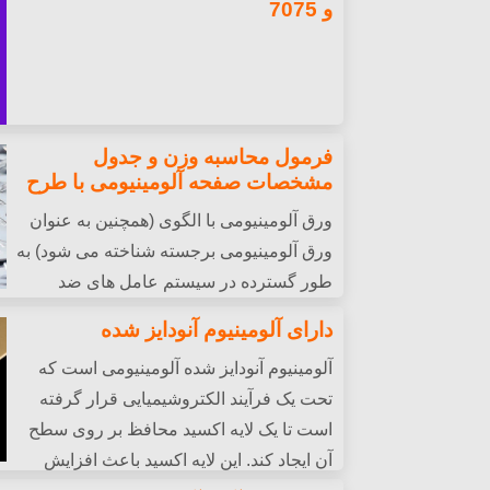
و 7075
فرمول محاسبه وزن و جدول
مشخصات صفحه آلومینیومی با طرح
ورق آلومینیومی با الگوی (همچنین به عنوان
ورق آلومینیومی برجسته شناخته می شود) به
طور گسترده در سیستم عامل های ضد
اسکی استفاده می شود, عرشه کشتی, دکوراسیون
دارای آلومینیوم آنودایز شده
به دلیل بافت سطح مقعر و محدب آن. محاسبه 
آلومینیوم آنودایز شده آلومینیومی است که
طراحی مهندسی و حمل و نقل لجستیکی است.
تحت یک فرآیند الکتروشیمیایی قرار گرفته
است تا یک لایه اکسید محافظ بر روی سطح
آن ایجاد کند. این لایه اکسید باعث افزایش