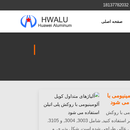
صفحه اصلی
ینیومی با
 می شود
ومی با روکش
پلی اتیلن را از کامیون های ریفر استفاده کنید, شامل 3003, 3004, و 3105.
گی عالی طراحی شده است, شکل پذیری, و