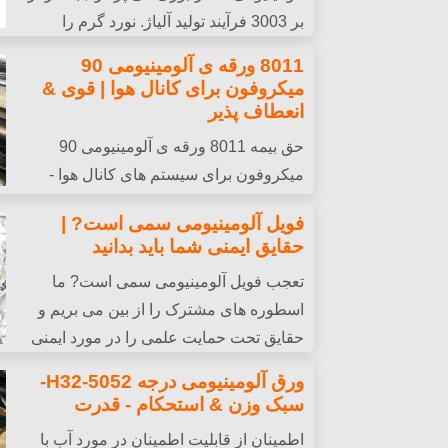
بر 3003 فرآیند تولید آلیاژ. نورد گرم را
پوشش می دهد, ریخته گری مداوم, و روش ریخته 
8011 ورقه ی آلومینیومی 90
برجسته کردن مزایای بهینه سازی فرآیند در به
میکروفون برای کانال هوا | قوی &
مصرف انرژی, و کاهش هزینه های تولید.
انعطاف پذیر
حق بیمه 8011 ورقه ی آلومینیومی 90
میکروفون برای سیستم های کانال هوا -
انعطاف پذیری عالی را ارائه می دهد, مقاومت د
فویل آلومینیومی سمی است? |
عایق حرارتی.
حقایق ایمنی شما باید بدانید
تعجب فویل آلومینیومی سمی است? ما
اسطوره های مشترک را از بین می بریم و
حقایق تحت حمایت علمی را در مورد ایمنی
آن برای پخت و پز و ذخیره مواد غذایی ارائه می 
ورق آلومینیومی درجه 5052-H32-
سبک وزن & استحکام - قدرت
اطمینان از قابلیت اطمینان در مورد آب با