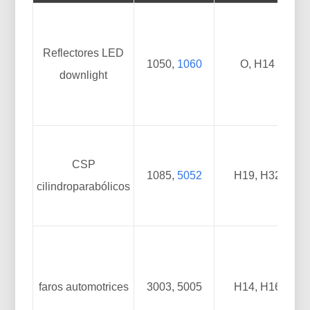
Reflectores LED
1050,
1060
O, H14
downlight
CSP
1085,
5052
H19, H32
cilindroparabólicos
F
faros automotrices
3003, 5005
H14, H16