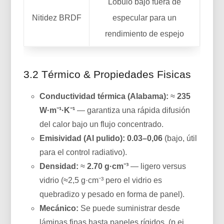
Lóbulo bajo fuera de
Nitidez BRDF
especular para un
rendimiento de espejo
3.2 Térmico & Propiedades Fisicas
Conductividad térmica (Alabama):
≈
235
W·m⁻¹·K⁻¹
— garantiza una rápida difusión
del calor bajo un flujo concentrado.
Emisividad (Al pulido):
0.03–0,06
(bajo, útil
para el control radiativo).
Densidad:
≈
2.70 g·cm⁻³
— ligero versus
vidrio (≈2,5 g·cm⁻³ pero el vidrio es
quebradizo y pesado en forma de panel).
Mecánico:
Se puede suministrar desde
láminas finas hasta paneles rígidos. (p.ej.,