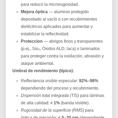
para reducir la microrugosidad.
Mejora óptica
— aluminio protegido
depositado al vacío o con recubrimientos
dieléctricos aplicados para aumentar y
estabilizar la reflectividad.
Proteccion
— abrigos finos y transparentes
(p.ej., Sio₂, Óxidos ALD, laca) o laminados
para proteger contra la oxidación, abrasión y
ataque ambiental.
Umbral de rendimiento (típico):
Reflectancia visible especular
:
92%–98%
dependiendo del proceso y recubrimiento.
Dispersión total integrada (TIS)
para láminas
de alta calidad:
< 1%
(banda visible).
Rugosidad de la superficie (RMS)
para
óptica de precisión:
≤ 5–20 nm
(dependiente