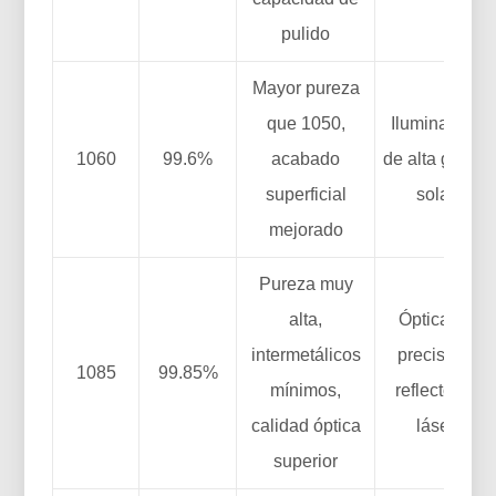
pulido
Mayor pureza
que 1050,
Iluminación
1060
99.6%
acabado
de alta gama,
superficial
solar
mejorado
Pureza muy
alta,
Óptica de
intermetálicos
precisión,
1085
99.85%
mínimos,
reflectores
calidad óptica
láser
superior