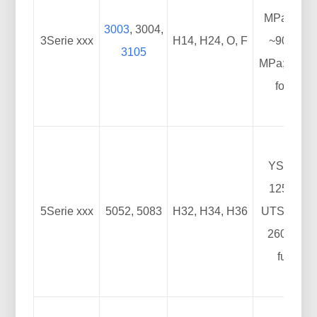
MPa; UTS
3003
, 3004,
3Serie xxx
H14, H24, O, F
~90–150
3105
MPa; fácil 
formar
YS: ~90–
125MPa;
5Serie xxx
5052, 5083
H32, H34, H36
UTS: ~210
260 MPa;
fuerte