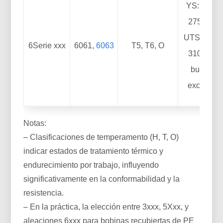
YS: ~120
275 MPa;
UTS: ~190
6Serie xxx
6061,
6063
T5, T6, O
310 MPa;
bueno a
excelente
Notas:
– Clasificaciones de temperamento (H, T, O)
indicar estados de tratamiento térmico y
endurecimiento por trabajo, influyendo
significativamente en la conformabilidad y la
resistencia.
– En la práctica, la elección entre 3xxx, 5Xxx, y
aleaciones 6xxx para bobinas recubiertas de PE